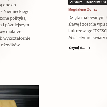
Artykuły
Dziedzictwo na 
ą one do
Magdalena Gorlas
wa Niemieckiego
Dzięki malowanym k
czona polityką
sławę i została wpis
m i późniejszym
kulturowego UNESC
scy malarze,
Miś” słynne kwiaty 
li wykształcenie
z ośrodków
Czytaj dalej