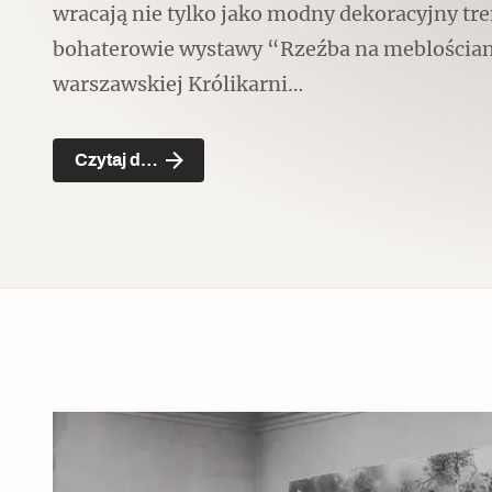
wracają nie tylko jako modny dekoracyjny tren
Czytaj dalej
bohaterowie wystawy “Rzeźba na meblościa
warszawskiej Królikarni…
Czytaj dalej
Czytaj dalej
Szyb pierwszej windy w
Warszawie