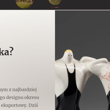
Czytaj dalej
Czytaj dalej
SUPRAŚL
Czytaj dalej
ka?
CHEŁMNO
Memento dla modernizmu
dnym z najbardziej
go designu okresu
r eksportowy. Dziś