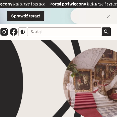
y
kulturze i sztuce
Portal poświęcony
kulturze i sztuce
Kuchnia w Ostromecku: puder z
Dolnośląski Indiana Jones
Siostry rzeźbiarki
jarmużu, zupa z krwi