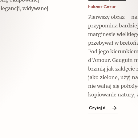
torię okupowanej
Łukasz Gazur
elegancji, widywanej
Pierwszy obraz – n
przypomina bardziej
marginesie wielkiego
przebywał w bretońs
Pod jego kierunkiem
d’Amour. Gauguin mi
brzmią jak zaklęcie 
jako zielone, użyj naj
nie wahaj się położ
kopiowanie natury, 
Czytaj dalej