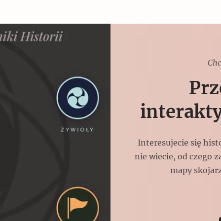
Chc
Prz
interakt
Interesujecie się his
nie wiecie, od czego z
mapy skojarz