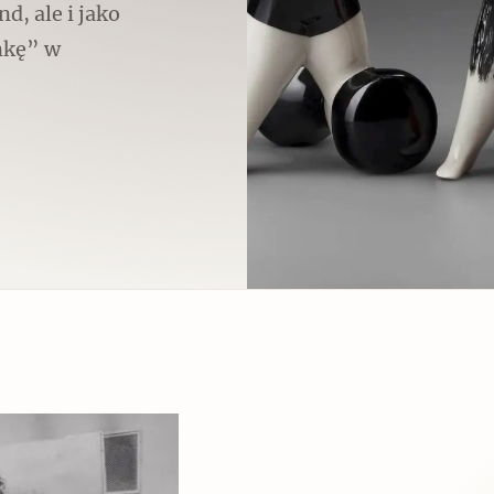
d, ale i jako
nkę” w
Czytaj dalej
Zabierz mapę na wakacje!