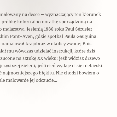
amalowany na desce – wyznaczający ten kierunek
 próbkę koloru albo notatkę sporządzoną na
 malarstwa. Jesienią 1888 roku Paul Sérusier
kim Pont-Aven, gdzie spotkał Paula Gauguina.
 namalował krajobraz w okolicy zwanej Bois
ał mu wówczas udzielać instrukcji, które dziś
rzucone na sztukę XX wieku: jeśli widzisz drzewo
czystszej zieleni; jeśli cień wydaje ci się niebieski,
yć najmocniejszego błękitu. Nie chodzi bowiem o
ale malowanie jej odczucie…