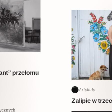
Czytaj dalej
sant” przełomu
Artykuły
Zalipie w trze
tycznych