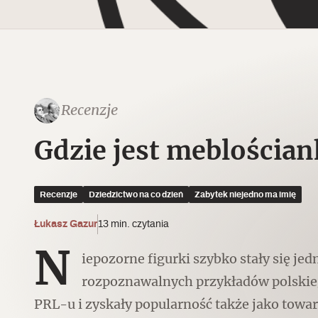
BRZEG
Czytaj dalej
Czytaj dalej
Recenzje
Czytaj dalej
Gdzie jest meblościan
Ulubieniec Fortuny
Recenzje
Dziedzictwo na co dzień
Zabytek niejedno ma imię
KOSZUTY
Łukasz Gazur
13 min. czytania
Wskazówki idą w dobrą stronę
N
iepozorne figurki szybko stały się je
rozpoznawalnych przykładów polskie
PRL-u i zyskały popularność także jako towa