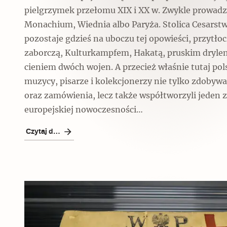
pielgrzymek przełomu XIX i XX w. Zwykle prowadz
Monachium, Wiednia albo Paryża. Stolica Cesarst
pozostaje gdzieś na uboczu tej opowieści, przytło
zaborczą, Kulturkampfem, Hakatą, pruskim dryle
cieniem dwóch wojen. A przecież właśnie tutaj pol
muzycy, pisarze i kolekcjonerzy nie tylko zdobywa
oraz zamówienia, lecz także współtworzyli jeden 
europejskiej nowoczesności…
Czytaj dalej