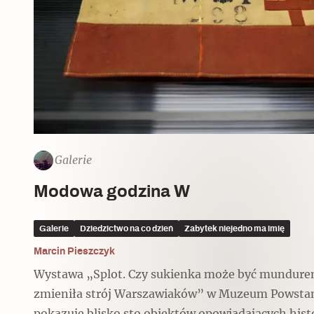
Galerie
Modowa godzina W
Galerie
Dziedzictwo na co dzień
Zabytek niejedno ma imię
Marcin Pieszczyk
Wystawa „Splot. Czy sukienka może być mundurem
zmieniła strój Warszawiaków” w Muzeum Powsta