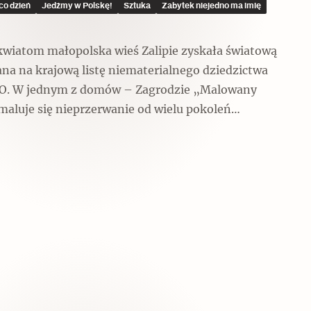
co dzień
Jedźmy w Polskę!
Sztuka
Zabytek niejedno ma imię
wiatom małopolska wieś Zalipie zyskała światową
ana na krajową listę niematerialnego dziedzictwa
O. W jednym z domów – Zagrodzie „Malowany
maluje się nieprzerwanie od wielu pokoleń…