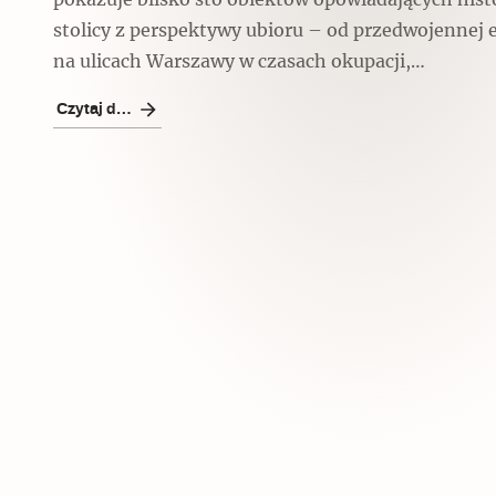
pokazuje blisko sto obiektów opowiadających his
stolicy z perspektywy ubioru – od przedwojennej 
na ulicach Warszawy w czasach okupacji,…
Czytaj dalej