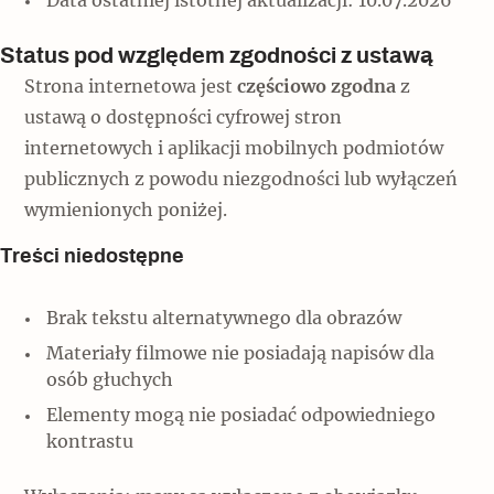
Data ostatniej istotnej aktualizacji: 10.07.2026
Popularne
Popularne
Zobacz również
Status pod względem zgodności z ustawą
Kruchość rzeczy
Biskupin - rezerwat archeologiczny
Strona internetowa jest
częściowo zgodna
z
Dziedzictwo na co dzień
Patronaty
ustawą o dostępności cyfrowej stron
Popularne
Wywiady
internetowych i aplikacji mobilnych podmiotów
Muzea od nowa
MonumentApp
publicznych z powodu niezgodności lub wyłączeń
Jak wskrzesić smak
Popularne
Popularne
wymienionych poniżej.
Mapa skojarzeń
Jak to działa? Czyli nowa odsłona
Dolnośląski Indiana Jones
Treści niedostępne
Narodowego Muzeum Techniki
Ludzie
Krakowskie Kawiarnie
Popularne
Brak tekstu alternatywnego dla obrazów
Recenzje
Polska ze smakiem
Materiały filmowe nie posiadają napisów dla
Siostry rzeźbiarki
Popularne
Popularne
osób głuchych
Elementy mogą nie posiadać odpowiedniego
Kuchnia w Ostromecku: puder z
Ulubieniec Fortuny
kontrastu
jarmużu, zupa z krwi
Jedźmy w Polskę!