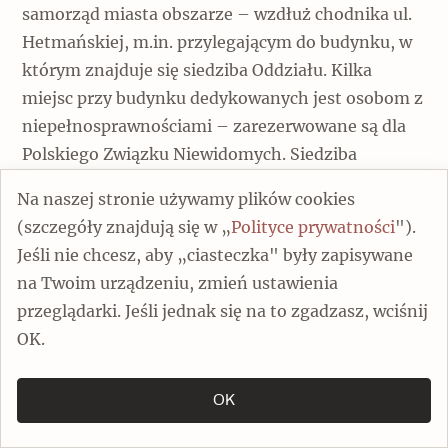
samorząd miasta obszarze – wzdłuż chodnika ul.
Hetmańskiej, m.in. przylegającym do budynku, w
którym znajduje się siedziba Oddziału. Kilka
miejsc przy budynku dedykowanych jest osobom z
niepełnosprawnościami – zarezerwowane są dla
Polskiego Związku Niewidomych. Siedziba
Oddziału znajduje się na parterze
Na naszej stronie używamy plików cookies
kilkukondygnacjowego budynku, jednak brak jest
(szczegóły znajdują się w „
Polityce prywatności
").
rozwiązań umożliwiających samodzielne wejście
Jeśli nie chcesz, aby „ciasteczka" były zapisywane
dla osób poruszających się na wózkach. Wejście do
na Twoim urządzeniu, zmień ustawienia
siedziby Oddziału posiada bariery przestrzenne –
przeglądarki. Jeśli jednak się na to zgadzasz, wciśnij
dwa schody zewnętrzne i pięć wewnętrznych.
OK.
Wejście zaopatrzone jest w domofon; po jego
uruchomieniu możliwa jest pomoc pracownika
OK
Oddziału. Wewnątrz siedziby nie ma ograniczeń w
dostępie dla osób poruszających się na wózkach –