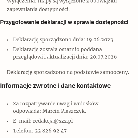
Wyłączenia: mapy są wyłączone z obowiązku
Popularne
zapewniania dostępności.
Wskazówki idą w dobrą stronę
Przygotowanie deklaracji w sprawie dostępności
Deklarację sporządzono dnia: 19.06.2023
Varia
Deklarację została ostatnio poddana
Popularne
przeglądowi i aktualizacji dnia: 20.07.2026
Memento dla modernizmu
Deklarację sporządzono na podstawie samooceny.
Informacje zwrotne i dane kontaktowe
Zabytek niejedno ma imię
Za rozpatrywanie uwag i wniosków
Popularne
odpowiada: Marcin Pieszczyk.
E-mail:
redakcja@szz.pl
Niewykonalne? Nie dla Wawelu
Telefon: 22 826 92 47