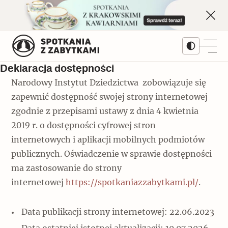
Skip
to
content
Deklaracja dostępności
Narodowy Instytut Dziedzictwa zobowiązuje się
Treści
zapewnić dostępność swojej strony internetowej
zgodnie z przepisami ustawy z dnia 4 kwietnia
Artykuły
Kwartalnik
2019 r. o dostępności cyfrowej stron
internetowych i aplikacji mobilnych podmiotów
Popularne
Prenumerata
publicznych. Oświadczenie w sprawie dostępności
Dziedziny
Monet w Warszawie. Najważniejsza
ma zastosowanie do strony
wystawa II RP
Architektura
internetowej
Numery archiwalne
https://spotkaniazzabytkami.pl/
.
Serie
Popularne
Galerie
Pomniki historii
Data publikacji strony internetowej: 22.06.2023
Bieżący numer 3/2026
Autorzy
Okręty z cegły i cementu na lądzie