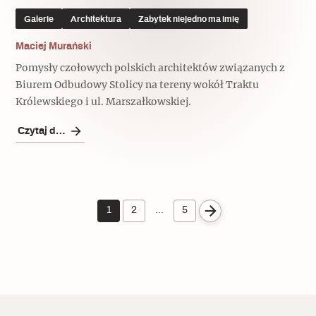
Galerie
Architektura
Zabytek niejedno ma imię
Maciej Murański
Pomysły czołowych polskich architektów związanych z
Biurem Odbudowy Stolicy na tereny wokół Traktu
Królewskiego i ul. Marszałkowskiej.
Czytaj dalej
1
2
…
5