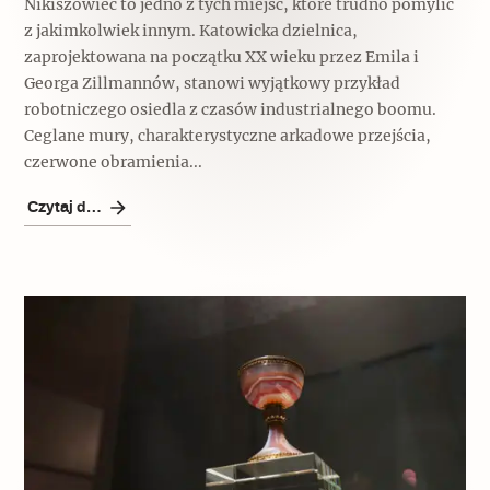
Nikiszowiec to jedno z tych miejsc, które trudno pomylić
z jakimkolwiek innym. Katowicka dzielnica,
zaprojektowana na początku XX wieku przez Emila i
Georga Zillmannów, stanowi wyjątkowy przykład
robotniczego osiedla z czasów industrialnego boomu.
Ceglane mury, charakterystyczne arkadowe przejścia,
czerwone obramienia...
Czytaj dalej