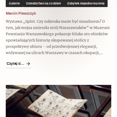
Popularne
Popularne
Galerie
Dziedzictwo na co dzień
Zabytek niejedno ma imię
Zobacz również
Kruchość rzeczy
Marcin Pieszczyk
Biskupin - rezerwat archeologiczny
Dziedzictwo na co dzień
Patronaty
Wystawa „Splot. Czy sukienka może być mundurem? O
tym, jak wojna zmieniła strój Warszawiaków” w Muzeum
Popularne
Powstania Warszawskiego pokazuje blisko sto obiektów
Wywiady
Muzea od nowa
MonumentApp
opowiadających historię okupowanej stolicy z
Jak wskrzesić smak
Popularne
Popularne
perspektywy ubioru – od przedwojennej elegancji,
Mapa skojarzeń
widywanej na ulicach Warszawy w czasach okupacji,...
Jak to działa? Czyli nowa odsłona
Dolnośląski Indiana Jones
Narodowego Muzeum Techniki
Czytaj dalej
Ludzie
Krakowskie Kawiarnie
Popularne
Recenzje
Polska ze smakiem
Siostry rzeźbiarki
Popularne
Popularne
Kuchnia w Ostromecku: puder z
Ulubieniec Fortuny
jarmużu, zupa z krwi
Jedźmy w Polskę!