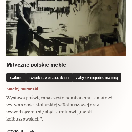
Mityczne polskie meble
Galerie
Dziedzictwo na co dzień
Zabytek niejedno ma imię
Maciej Murański
Wystawa poświęcona często pomijanemu tematowi
wytwórczości stolarskiej w Kolbuszowej oraz
wywodzącemu się stąd terminowi „mebli
kolbuszowskich”.
Czytaj dalej