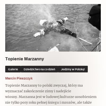
Archeologia
Popularne
Szyb pierwszej windy w Warszawie
Świat
Popularne
Topienie Marzanny
Zabierz mapę na wakacje!
Galerie
Dziedzictwo na co dzień
Jedźmy w Polskę!
Marcin Pieszczyk
Topienie Marzanny to polski zwyczaj, który ma
wyznaczać zakończenie zimy i nadejście
wiosny. Marzanna jest w ludowej kulturze uosobieniem
nie tylko pory roku pełnej śniegu i mrozów, ale także