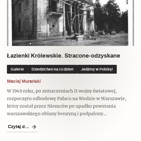
Łazienki Królewskie. Stracone-odzyskane
Galerie
Dziedzictwo na co dzień
Jedźmy w Polskę!
Maciej Murański
W 1949 roku, po zniszczeniach II wojny światowej,
rozpoczęto odbudowę Pałacu na Wodzie w Warszawie,
który został przez Niemców po upadku powstania
warszawskiego oblany benzyną i podpalony...
Czytaj dalej