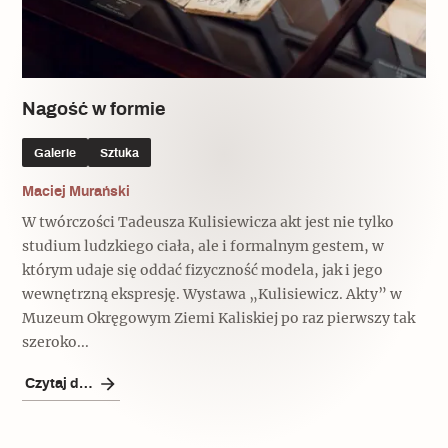
Popularne
Wskazówki idą w dobrą stronę
Nagość w formie
Varia
Galerie
Sztuka
Popularne
Maciej Murański
W twórczości Tadeusza Kulisiewicza akt jest nie tylko
Memento dla modernizmu
studium ludzkiego ciała, ale i formalnym gestem, w
którym udaje się oddać fizyczność modela, jak i jego
wewnętrzną ekspresję. Wystawa „Kulisiewicz. Akty” w
Zabytek niejedno ma imię
Muzeum Okręgowym Ziemi Kaliskiej po raz pierwszy tak
szeroko...
Popularne
Czytaj dalej
Niewykonalne? Nie dla Wawelu