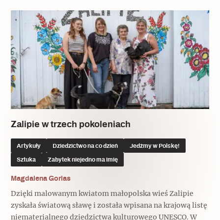
Popularne
Wskazówki idą w dobrą stronę
Varia
Popularne
Memento dla modernizmu
Zalipie w trzech pokoleniach
Artykuły
Dziedzictwo na co dzień
Jedźmy w Polskę!
Zabytek niejedno ma imię
Sztuka
Zabytek niejedno ma imię
Popularne
Magdalena Gorlas
Niewykonalne? Nie dla Wawelu
Dzięki malowanym kwiatom małopolska wieś Zalipie
zyskała światową sławę i została wpisana na krajową listę
niematerialnego dziedzictwa kulturowego UNESCO. W