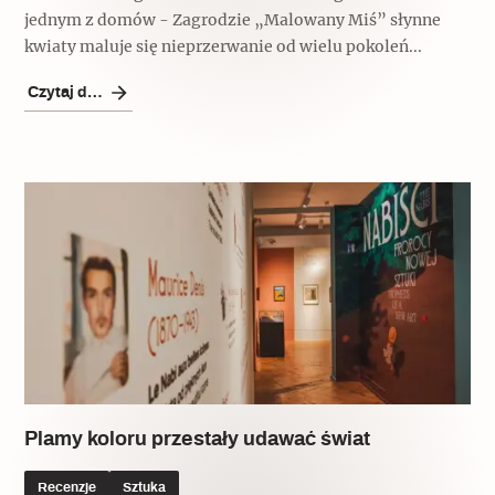
jednym z domów - Zagrodzie „Malowany Miś” słynne
Archeologia
kwiaty maluje się nieprzerwanie od wielu pokoleń...
Popularne
Czytaj dalej
Szyb pierwszej windy w Warszawie
Świat
Popularne
Zabierz mapę na wakacje!
Plamy koloru przestały udawać świat
Recenzje
Sztuka