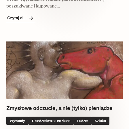
poszukiwane i kupowane...
Czytaj dalej
Zmysłowe odczucie, a nie (tylko) pieniądze
Wywiady
Dziedzictwo na co dzień
Ludzie
Sztuka