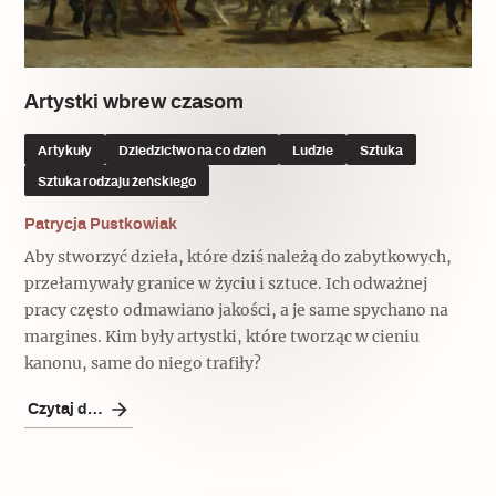
Artystki wbrew czasom
Artykuły
Dziedzictwo na co dzień
Ludzie
Sztuka
Sztuka rodzaju żeńskiego
Patrycja Pustkowiak
Aby stworzyć dzieła, które dziś należą do zabytkowych,
przełamywały granice w życiu i sztuce. Ich odważnej
pracy często odmawiano jakości, a je same spychano na
margines. Kim były artystki, które tworząc w cieniu
kanonu, same do niego trafiły?
Czytaj dalej