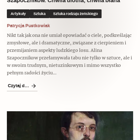
Szapocznikow. Chwila ulotna, chwila błaha
Artykuły
Sztuka
Sztuka rodzaju żeńskiego
Patrycja Pustkowiak
Nikt tak jak ona nie umiał opowiadać o ciele, podkreślając
zmysłowe, ale i dramatyczne, związane z cierpieniem i
przemijaniem aspekty ludzkiego losu. Alina
Szapocznikow przełamywała tabu nie tylko w sztuce, ale i
w swoim trudnym, nietuzinkowym i mimo wszystko
pełnym radości życiu...
Czytaj dalej