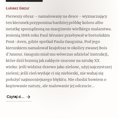
Łukasz Gazur
Pierwszy obraz – namalowany na desce - wyznaczający
ten kierunek przypomina bardziej próbkę koloru albo
notatkę sporządzoną na marginesie wielkiego malarstwa.
Jesienią 1888 roku Paul Sérusier przebywał w bretońskim
Pont-Aven, gdzie spotkał Paula Gauguina. Pod jego
kierunkiem namalował krajobraz w okolicy zwanej Bois
d’Amour. Gauguin miał mu wówczas udzielać instrukcji,
które dziś brzmią jak zaklęcie rzucone na sztukę XX
wieku: jeśli widzisz drzewo jako zielone, użyj najczystszej
zieleni; jeśli cień wydaje ci się niebieski, nie wahaj się
położyć najmocniejszego błękitu. Nie chodzi bowiem o
kopiowanie natury, ale malowanie jej odczucie...
Czytaj dalej