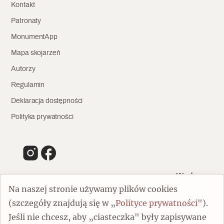
Kontakt
Patronaty
MonumentApp
Mapa skojarzeń
Autorzy
Regulamin
Deklaracja dostępności
Polityka prywatności
Wydawca
Na naszej stronie używamy plików cookies
(szczegóły znajdują się w „
Polityce prywatności
").
00-805 Warszawa
Jeśli nie chcesz, aby „ciasteczka" były zapisywane
ul. Chmielna 132/134