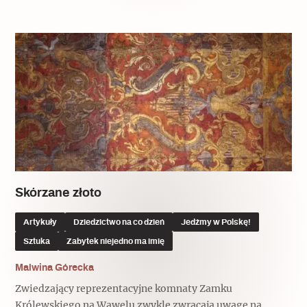
Skórzane złoto
Artykuły
Dziedzictwo na co dzień
Jedźmy w Polskę!
Sztuka
Zabytek niejedno ma imię
Malwina Górecka
Zwiedzający reprezentacyjne komnaty Zamku
Królewskiego na Wawelu zwykle zwracają uwagę na