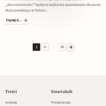
„Rzeczywistości” będącej najdrożej sprzedanym obrazem
Malczewskiego w Polsce...
Czytaj dalej
1
2
…
10
Treści
Kwartalnik
Artykuły
Prenumerata