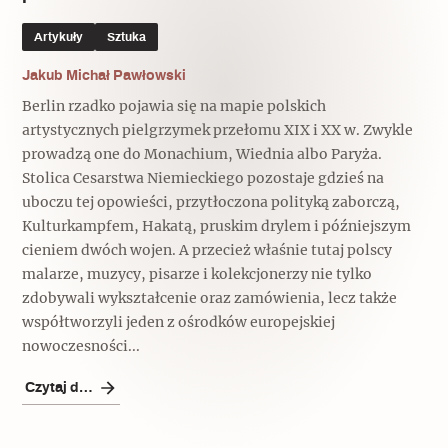
Popularne
Popularne
Zobacz również
Artykuły
Sztuka
Kruchość rzeczy
Biskupin - rezerwat archeologiczny
Jakub Michał Pawłowski
Dziedzictwo na co dzień
Patronaty
Berlin rzadko pojawia się na mapie polskich
Popularne
artystycznych pielgrzymek przełomu XIX i XX w. Zwykle
Wywiady
Muzea od nowa
MonumentApp
prowadzą one do Monachium, Wiednia albo Paryża.
Jak wskrzesić smak
Popularne
Popularne
Stolica Cesarstwa Niemieckiego pozostaje gdzieś na
Mapa skojarzeń
uboczu tej opowieści, przytłoczona polityką zaborczą,
Jak to działa? Czyli nowa odsłona
Dolnośląski Indiana Jones
Kulturkampfem, Hakatą, pruskim drylem i późniejszym
Narodowego Muzeum Techniki
Ludzie
cieniem dwóch wojen. A przecież właśnie tutaj polscy
Krakowskie Kawiarnie
malarze, muzycy, pisarze i kolekcjonerzy nie tylko
Popularne
zdobywali wykształcenie oraz zamówienia, lecz także
Recenzje
Polska ze smakiem
współtworzyli jeden z ośrodków europejskiej
Siostry rzeźbiarki
Popularne
Popularne
nowoczesności...
Kuchnia w Ostromecku: puder z
Czytaj dalej
Ulubieniec Fortuny
jarmużu, zupa z krwi
Jedźmy w Polskę!