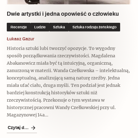
Dwie artystki i jedna opowieść o człowieku
Recenzje
Ludzie
Sztuka
Sztuka rodzaju żeńskiego
Łukasz Gazur
Historia sztuki lubi tworzyć opozycje. To wygodny
sposób porządkowania rzeczywistości. Magdalena
Abakanowicz miała być tą intuicyjną, organiczną,
zanurzoną w materii. Wanda Czełkowska – intelektualną,
konceptualną, analizującą samą naturę rzeźby. Jedna
miała ufać ciału, druga myśli. Ten podział jest jednak
bardziej konstrukcją historyków sztuki niż
rzeczywistością. Przekonuje o tym wystawa w
historycznej pracowni Wandy Czełkowskiej przy ul.
Magazynowej 14a...
Czytaj dalej