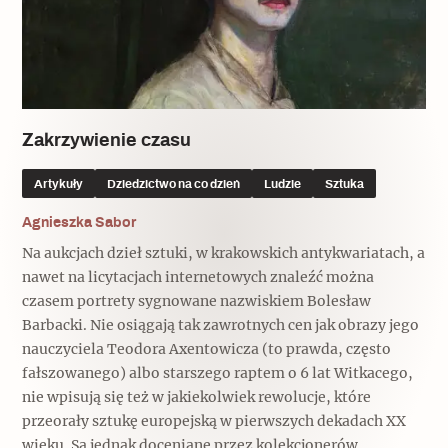
Zakrzywienie czasu
Artykuły
Dziedzictwo na co dzień
Ludzie
Sztuka
Agnieszka Sabor
Na aukcjach dzieł sztuki, w krakowskich antykwariatach, a
nawet na licytacjach internetowych znaleźć można
czasem portrety sygnowane nazwiskiem Bolesław
Barbacki. Nie osiągają tak zawrotnych cen jak obrazy jego
nauczyciela Teodora Axentowicza (to prawda, często
fałszowanego) albo starszego raptem o 6 lat Witkacego,
nie wpisują się też w jakiekolwiek rewolucje, które
przeorały sztukę europejską w pierwszych dekadach XX
wieku. Są jednak doceniane przez kolekcjonerów,