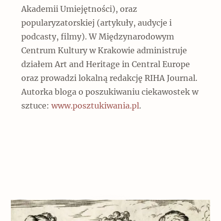
Popularne
Popularne
Akademii Umiejętności), oraz
Zobacz również
popularyzatorskiej (artykuły, audycje i
Kruchość rzeczy
Biskupin - rezerwat archeologiczny
podcasty, filmy). W Międzynarodowym
Dziedzictwo na co dzień
Patronaty
Centrum Kultury w Krakowie administruje
Popularne
działem Art and Heritage in Central Europe
Wywiady
Muzea od nowa
MonumentApp
oraz prowadzi lokalną redakcję RIHA Journal.
Jak wskrzesić smak
Popularne
Popularne
Autorka bloga o poszukiwaniu ciekawostek w
Mapa skojarzeń
Jak to działa? Czyli nowa odsłona
sztuce:
www.posztukiwania.pl
.
Dolnośląski Indiana Jones
Narodowego Muzeum Techniki
Ludzie
Krakowskie Kawiarnie
Popularne
Recenzje
Polska ze smakiem
Siostry rzeźbiarki
Popularne
Popularne
Kuchnia w Ostromecku: puder z
Ulubieniec Fortuny
jarmużu, zupa z krwi
Jedźmy w Polskę!