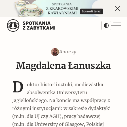
Skip
to
content
Autorzy
Treści
Magdalena Łanuszka
Artykuły
Kwartalnik
Popularne
D
oktor historii sztuki, mediewistka,
Prenumerata
Dziedziny
Monet w Warszawie. Najważniejsza
absolwentka Uniwersytetu
wystawa II RP
Jagiellońskiego. Na koncie ma współpracę z
Architektura
Numery archiwalne
Serie
różnymi instytucjami: w zakresie dydaktyki
Popularne
(m.in. dla UJ czy AGH), pracy badawczej
Galerie
Pomniki historii
Bieżący numer 3/2026
Autorzy
(m.in. dla University of Glasgow, Polskiej
Okręty z cegły i cementu na lądzie