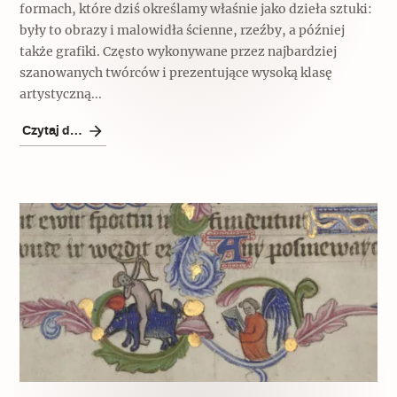
formach, które dziś określamy właśnie jako dzieła sztuki:
Archeologia
były to obrazy i malowidła ścienne, rzeźby, a później
także grafiki. Często wykonywane przez najbardziej
Popularne
szanowanych twórców i prezentujące wysoką klasę
artystyczną...
Szyb pierwszej windy w Warszawie
Czytaj dalej
Świat
Popularne
Zabierz mapę na wakacje!