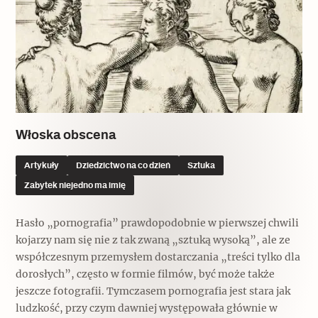
Popularne
Wskazówki idą w dobrą stronę
Varia
Popularne
Włoska obscena
Memento dla modernizmu
Artykuły
Dziedzictwo na co dzień
Sztuka
Zabytek niejedno ma imię
Zabytek niejedno ma imię
Hasło „pornografia” prawdopodobnie w pierwszej chwili
kojarzy nam się nie z tak zwaną „sztuką wysoką”, ale ze
Popularne
współczesnym przemysłem dostarczania „treści tylko dla
dorosłych”, często w formie filmów, być może także
Niewykonalne? Nie dla Wawelu
jeszcze fotografii. Tymczasem pornografia jest stara jak
ludzkość, przy czym dawniej występowała głównie w