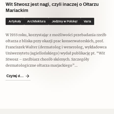
Wit Stwosz jest nagi, czyli inaczej o Ołtarzu
Mariackim
Artykuły
Architektura
Jedźmy w Polskę!
Varia
W 1933 roku, korzystając z możliwości przebadania rzeźb
ołtarza z bliska przy okazji prac konserwatorskich, prof.
Franciszek Walter (dermatolog i wenerolog, wykładowca
Uniwersytetu Jagiellońskiego) wydał publikację pt. “Wit
Stwosz – rzeźbiarz chorób skórnych. Szczegóły
dermatologiczne ołtarza marjackiego”...
Czytaj dalej