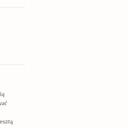
Czytaj dalej
ią
wać
esztą