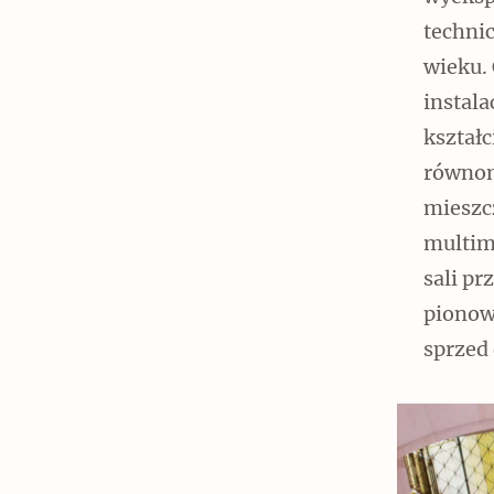
techni
wieku.
instala
kształc
równom
mieszcz
multim
sali p
pionow
sprzed 