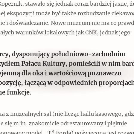
opernik, stawało się jednak coraz bardziej jasne, 
ej ekspozycji może być także rozbudzanie ciekawoś
nie i doświadczanie. Nowe muzeum nie ma co prawd
ałych warunków lokalowych jak CNK, jednak jego
rcy, dysponujący południowo-zachodnim
zydłem Pałacu Kultury, pomieścili w nim bar
yjemną dla oka i wartościową poznawczo
pozycję, łączącą w odpowiednich proporcjac
ne funkcje.
a z muzealnych sal (nie licząc hallu kasowego, gdz
e się m.in. znakomicie odrestaurowany i pięknie
onowany model „T” Forda) poświęcona jest rozwo