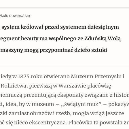
ykułu dowiesz się:
i system królował przed systemem dziesiętnym
segment beauty ma wspólnego ze Zduńską Wolą
Czytaj dalej
 maszyny mogą przypominać dzieło sztuki
iedy w 1875 roku otwierano Muzeum Przemysłu i
Rolnictwa, pierwszą w Warszawie placówkę
Zabierz mapę na wakacje!
ienniczą prezentującą eksponaty związane z histor
ki, idea, by w muzeum – „świątyni muz” – pokazy
zki zamiast obrazów i rzeźb, mogła wciąż jeszcze
 się nieco ekscentryczna. Placówka ta powstała zr