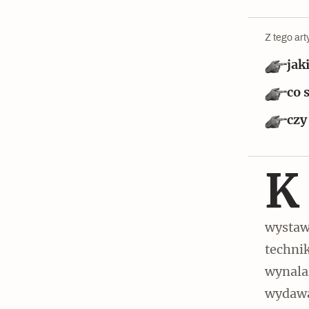
Czytaj dalej
Z tego art
jak
co 
Czytaj dalej
czy
K
Szyb pierwszej windy w
Warszawie
wystaw
techni
wynala
wydawać