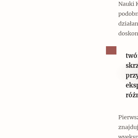
Nauki K
podobn
działa
doskon
twó
skr
prz
eks
róż
Pierwsz
znajduj
wyeksp