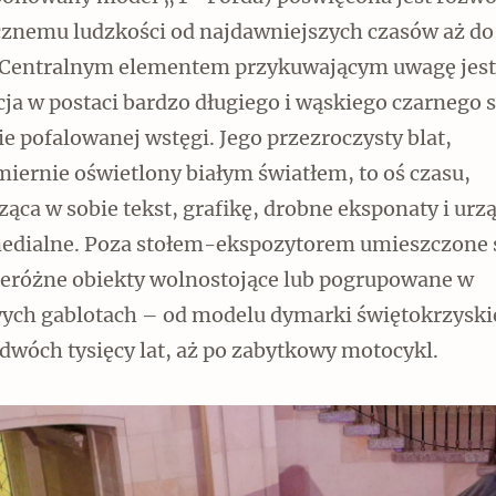
cznemu ludzkości od najdawniejszych czasów aż do
 Centralnym elementem przykuwającym uwagę jest
cja w postaci bardzo długiego i wąskiego czarnego 
ie pofalowanej wstęgi. Jego przezroczysty blat,
iernie oświetlony białym światłem, to oś czasu,
ąca w sobie tekst, grafikę, drobne eksponaty i urz
edialne. Poza stołem-ekspozytorem umieszczone s
rzeróżne obiekty wolnostojące lub pogrupowane w
ych gablotach – od modelu dymarki świętokrzyski
dwóch tysięcy lat, aż po zabytkowy motocykl.