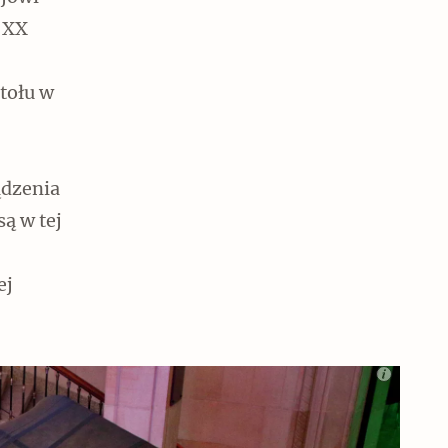
 XX
stołu w
ądzenia
ą w tej
ej