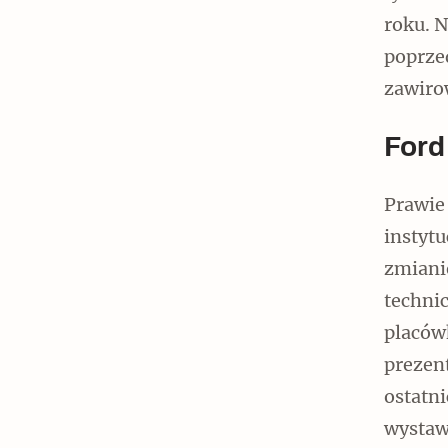
roku. 
poprzed
zawiro
Ford
Prawie 
instytu
zmianie
techni
placów
prezen
ostatn
wystaw