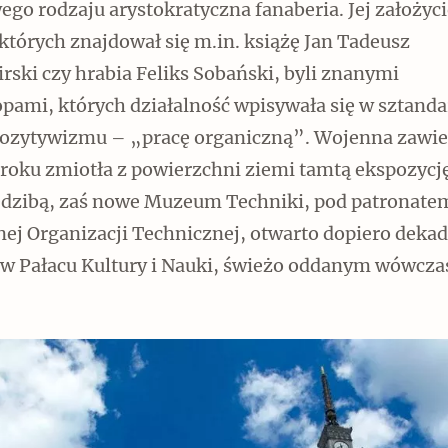
ego rodzaju arystokratyczna fanaberia. Jej założyci
których znajdował się m.in. książę Jan Tadeusz
ski czy hrabia Feliks Sobański, byli znanymi
opami, których działalność wpisywała się w sztand
Czytaj dalej
pozytywizmu – „pracę organiczną”. Wojenna zawi
 roku zmiotła z powierzchni ziemi tamtą ekspozycj
siedzibą, zaś nowe Muzeum Techniki, pod patronate
ej Organizacji Technicznej, otwarto dopiero dekad
 w Pałacu Kultury i Nauki, świeżo oddanym wówcza
.