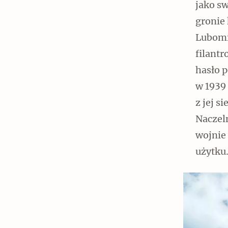
jako sw
gronie 
Lubomir
filantr
Czytaj dalej
hasło 
w 1939
z jej 
Naczeln
wojnie
użytku