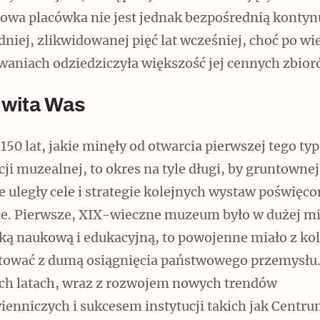
Nowa placówka nie jest jednak bezpośrednią kontyn
niej, zlikwidowanej pięć lat wcześniej, choć po wi
waniach odziedziczyła większość jej cennych zbior
 wita Was
150 lat, jakie minęły od otwarcia pierwszej tego ty
cji muzealnej, to okres na tyle długi, by gruntownej
 uległy cele i strategie kolejnych wystaw poświęc
ce. Pierwsze, XIX-wieczne muzeum było w dużej m
ką naukową i edukacyjną, to powojenne miało z kol
tować z dumą osiągnięcia państwowego przemysłu
ich latach, wraz z rozwojem nowych trendów
ienniczych i sukcesem instytucji takich jak Centr