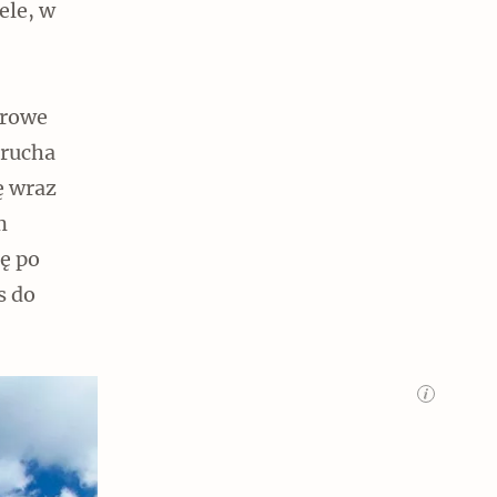
ele, w
arowe
erucha
ę wraz
m
ę po
s do