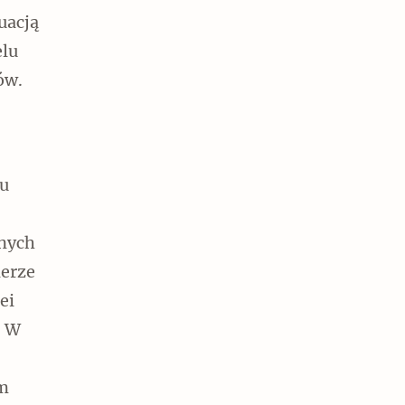
uacją
elu
ów.
pu
onych
ierze
ei
. W
um