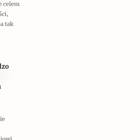
że celem
ci,
a tak
dzo
h
ie
jowi