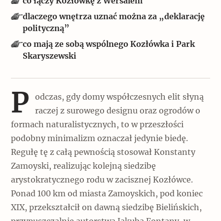
co łączy Kozłówkę z Wersalem
Popularne
dlaczego wnętrza uznać można za „deklarację
Wskazówki idą w dobrą stronę
polityczną”
co mają ze sobą wspólnego Kozłówka i Park
Skaryszewski
Varia
Popularne
P
odczas, gdy domy współczesnych elit słyną
Memento dla modernizmu
raczej z surowego designu oraz ogrodów o
formach naturalistycznych, to w przeszłości
podobny minimalizm oznaczał jedynie biedę.
Zabytek niejedno ma imię
Regułę tę z całą pewnością stosował Konstanty
Zamoyski, realizując kolejną siedzibę
Popularne
arystokratycznego rodu w zacisznej Kozłówce.
Ponad 100 km od miasta Zamoyskich, pod koniec
Niewykonalne? Nie dla Wawelu
XIX, przekształcił on dawną siedzibę Bielińskich,