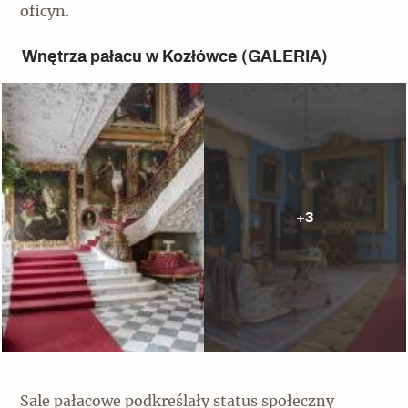
oficyn.
Wnętrza pałacu w Kozłówce (GALERIA)
+3
Sale pałacowe podkreślały status społeczny