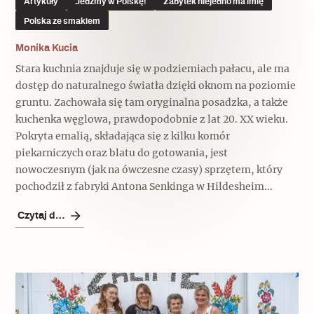
Artykuły
Jedźmy w Polskę!
Zabytek niejedno ma imię
Polska ze smakiem
Monika Kucia
Stara kuchnia znajduje się w podziemiach pałacu, ale ma
dostęp do naturalnego światła dzięki oknom na poziomie
gruntu. Zachowała się tam oryginalna posadzka, a także
kuchenka węglowa, prawdopodobnie z lat 20. XX wieku.
Pokryta emalią, składająca się z kilku komór
piekarniczych oraz blatu do gotowania, jest
nowoczesnym (jak na ówczesne czasy) sprzętem, który
pochodził z fabryki Antona Senkinga w Hildesheim...
Czytaj dalej