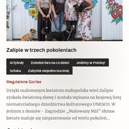
Zalipie w trzech pokoleniach
Artykuły
Dziedzictwo na co dzień
Jedźmy w Polskę!
Sztuka
Zabytek niejedno ma imię
Magdalena Gorlas
Dzięki malowanym kwiatom małopolska wieś Zalipie
zyskała światową sławę i została wpisana na krajową listę
niematerialnego dziedzictwa kulturowego UNESCO. W
jednym z domów - Zagrodzie „Malowany Miś” słynne
kwiaty maluje się nieprzerwanie od wielu pokoleń...