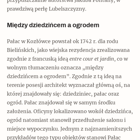
przypuszczalnie autorstwa Jakuba Fontany, w
Archeologia
prawdziwą perłę Lubelszczyzny.
Popularne
Między dziedzińcem a ogrodem
Szyb pierwszej windy w Warszawie
Pałac w Kozłówce powstał ok 1742 r. dla rodu
Bielińskich, jako wiejska rezydencja zrealizowana
zgodnie z francuską ideą
entre cour et jardin
, co w
Świat
wolnym tłumaczeniu oznacza „między
Popularne
dziedzińcem a ogrodem”. Zgodnie z tą ideą na
terenie posesji architekt wyznaczał główną oś, na
Zabierz mapę na wakacje!
której znajdowały się: dziedziniec, pałac oraz
ogród. Pałac znajdował się w samym środku
założenia. Oficyny lokalizowano wokół dziedzińca,
ogród natomiast stanowił przedłużenie salonu i
miejsce wypoczynku. Jednym z najznamienitszych
przykładów tego typu obiektów stanowi Pałac