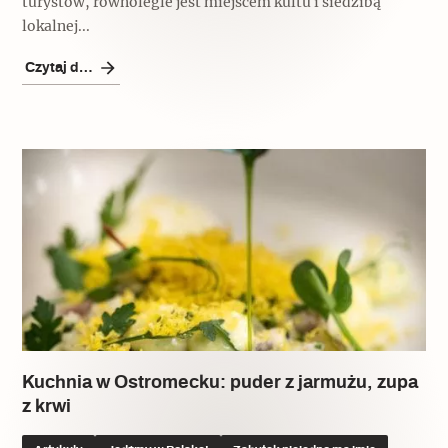
turystów, równolegle jest miejscem kultu i siedzibą
lokalnej...
Czytaj dalej
Kuchnia w Ostromecku: puder z jarmużu, zupa
z krwi