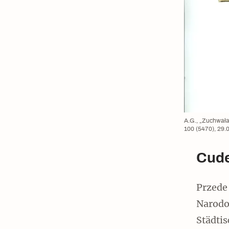
A.G., „Zuchwał
100 (5470), 29.
Cude
Przede
Narodo
Städtis