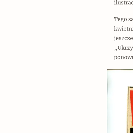
ilustra
Tego sa
kwietni
Czytaj dalej
jeszcz
„Ukrzy
ponowni