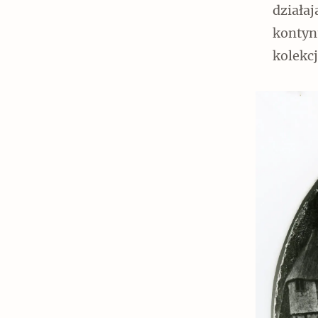
działa
kontyn
kolekcj