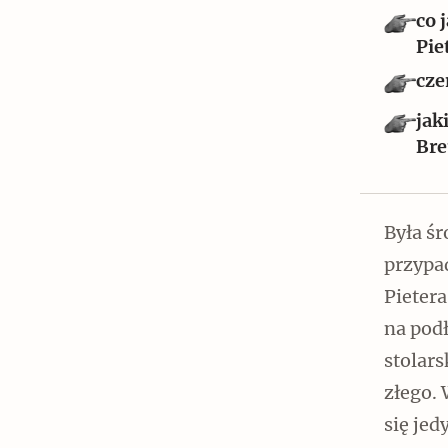
Czytaj dalej
co 
Pie
cze
jak
Bre
Czytaj dalej
Była ś
przypad
Szyb pierwszej windy w
Pieter
Warszawie
na pod
stolars
złego. 
się je