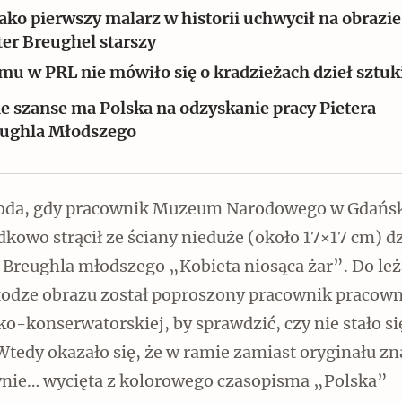
jako pierwszy malarz w historii uchwycił na obrazie
ter Breughel starszy
mu w PRL nie mówiło się o kradzieżach dzieł sztuk
ie szanse ma Polska na odzyskanie pracy Pietera
ughla Młodszego
Czytaj dalej
roda, gdy pracownik Muzeum Narodowego w Gdańs
kowo strącił ze ściany nieduże (około 17×17 cm) d
a Breughla młodszego „Kobieta niosąca żar”. Do le
Zabierz mapę na wakacje!
łodze obrazu został poproszony pracownik pracown
ko-konserwatorskiej, by sprawdzić, czy nie stało si
Wtedy okazało się, że w ramie zamiast oryginału zn
dynie… wycięta z kolorowego czasopisma „Polska”