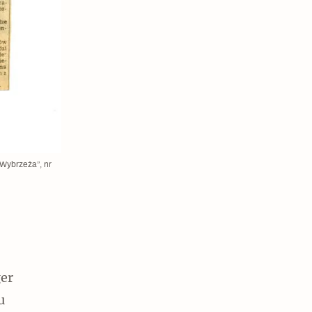
Wybrzeża”, nr
er
u