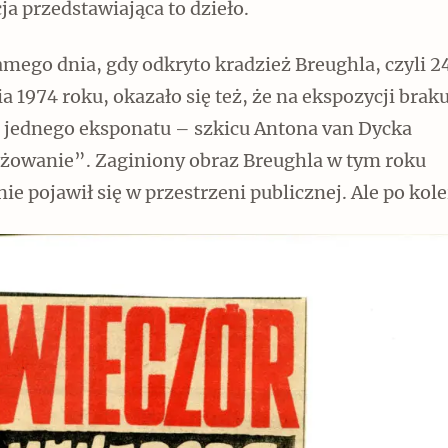
cja przedstawiająca to dzieło.
mego dnia, gdy odkryto kradzież Breughla, czyli 2
a 1974 roku, okazało się też, że na ekspozycji brak
Czytaj dalej
e jednego eksponatu – szkicu Antona van Dycka
żowanie”. Zaginiony obraz Breughla w tym roku
e pojawił się w przestrzeni publicznej. Ale po kole