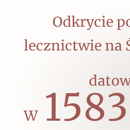
Odkrycie p
Czytaj dalej
lecznictwie na Ś
datow
1583
W