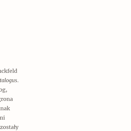
ckfeld
atalogus
.
og,
grona
dnak
mi
 zostały