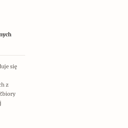
anych
Czytaj dalej
uje się
ch z
 Zbiory
j