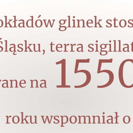
okładów glinek st
Czytaj dalej
ląsku, terra sigillat
155
ane na
roku wspomniał o 