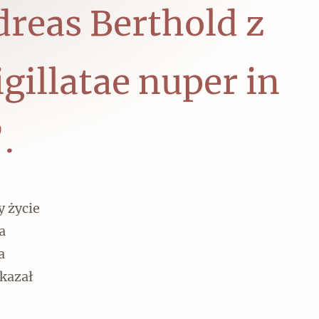
reas Berthold z
gillatae nuper in
.
y życie
a
a
kazał