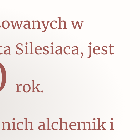
osowanych w
a Silesiaca, jest
0
rok.
nich alchemik i