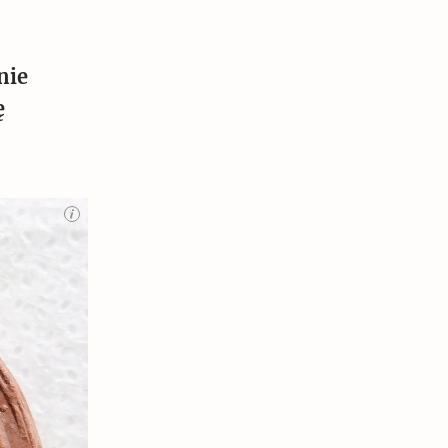
nie
ę