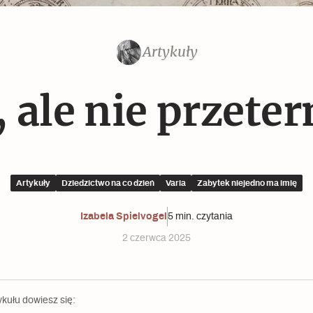
Czytaj dalej
Czytaj dalej
Artykuły
Czytaj dalej
e, ale nie przet
Artykuły
Dziedzictwo na co dzień
Varia
Zabytek niejedno ma imię
Memento dla modernizmu
Izabela Spielvogel
5 min. czytania
2 czerwca 2025
ykułu dowiesz się: