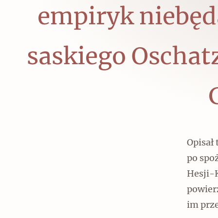
empiryk niebęd
saskiego Oschatz
Opisał 
po spoż
Hesji-
powier
im prz