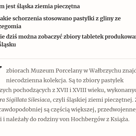
m jest śląska ziemia pieczętna
jakie schorzenia stosowano pastylki z gliny ze
zegomia
ie dziś można zobaczyć zbiory tabletek produkow
Śląsku
Czytaj dalej
W
zbiorach Muzeum Porcelany w Wałbrzychu znajd
niecodzienna kolekcja. Są to zbiory pastylek
czych pochodzących z XVII i XVIII wieku, wykonany
Zabierz mapę na wakacje!
ra Sigillata Silesiaca
, czyli śląskiej ziemi pieczętnej.
prawdopodobniej są częścią większej, przedwojenne
i i należały do rodziny von Hochbergów z Książa.