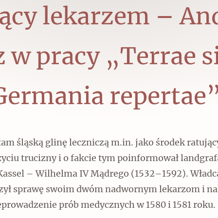
ący lekarzem – And
 w pracy „Terrae si
Germania repertae”
tam śląską glinę leczniczą m.in. jako środek ratując
yciu trucizny i o fakcie tym poinformował landgraf
Kassel – Wilhelma IV Mądrego (1532–1592). Władc
zył sprawę swoim dwóm nadwornym lekarzom i na
eprowadzenie prób medycznych w 1580 i 1581 roku.