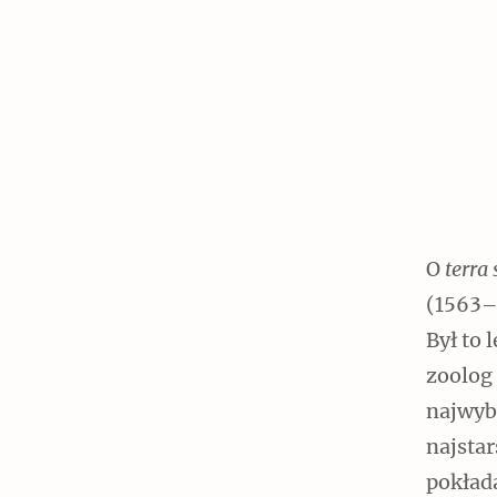
O
terra 
(1563–
Był to 
zoolog 
najwyb
najstar
pokłada