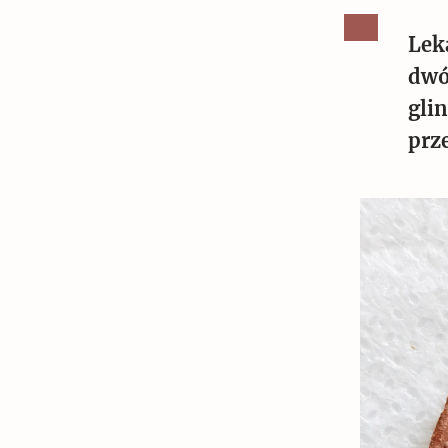
Lek
dwó
gli
prz