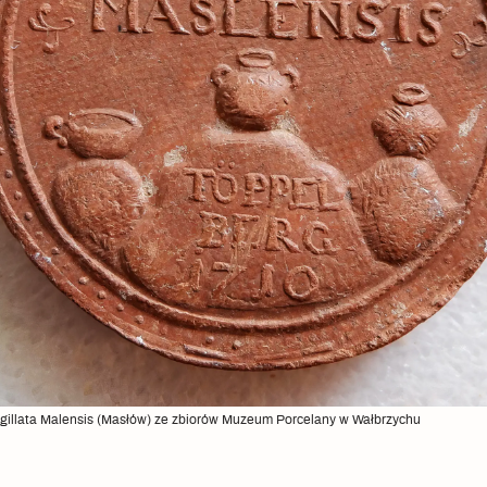
sigillata Malensis (Masłów) ze zbiorów Muzeum Porcelany w Wałbrzychu