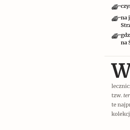
Czytaj dalej
czy
na 
Str
gdz
na 
Czytaj dalej
Szyb pierwszej windy w
leczni
Warszawie
tzw.
ter
te naj
kolekcj