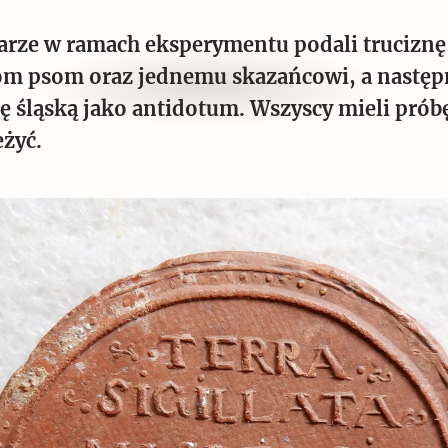
arze w ramach eksperymentu podali truciznę
m psom oraz jednemu skazańcowi, a następ
nę śląską jako antidotum. Wszyscy mieli prób
eżyć.