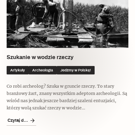
Popularne
Wskazówki idą w dobrą stronę
Varia
Popularne
Szukanie w wodzie rzeczy
Memento dla modernizmu
Artykuły
Archeologia
Jedźmy w Polskę!
Co robi archeolog? Szuka w gruncie rzeczy. To stary
Zabytek niejedno ma imię
branżowy żart, znany wszystkim adeptom archeologii. Są
wśród nas jednak jeszcze bardziej szaleni entuzjaści,
Popularne
którzy wolą szukać rzeczy w wodzie...
Niewykonalne? Nie dla Wawelu
Czytaj dalej