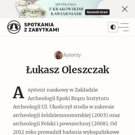
Skip
to
content
Autorzy
Treści
Łukasz Oleszczak
Artykuły
Kwartalnik
Popularne
A
systent naukowy w Zakładzie
Prenumerata
Dziedziny
Monet w Warszawie. Najważniejsza
Archeologii Epoki Brązu Instytutu
wystawa II RP
Archeologii UJ. Ukończył studia w zakresie
Architektura
Numery archiwalne
Serie
archeologii śródziemnomorskiej (2003) oraz
Popularne
archeologii Polski i powszechnej (2008). Od
Galerie
Pomniki historii
Bieżący numer 3/2026
Autorzy
2012 roku prowadził badania wykopaliskowe
Okręty z cegły i cementu na lądzie