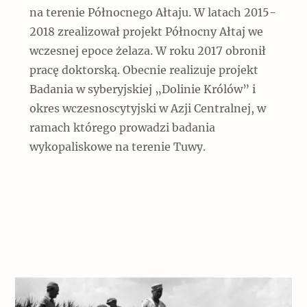
Popularne
Popularne
na terenie Północnego Ałtaju. W latach 2015-
Zobacz również
2018 zrealizował projekt Północny Ałtaj we
Kruchość rzeczy
Biskupin - rezerwat archeologiczny
wczesnej epoce żelaza. W roku 2017 obronił
Dziedzictwo na co dzień
Patronaty
pracę doktorską. Obecnie realizuje projekt
Popularne
Badania w syberyjskiej „Dolinie Królów” i
Wywiady
Muzea od nowa
MonumentApp
okres wczesnoscytyjski w Azji Centralnej, w
Jak wskrzesić smak
Popularne
Popularne
ramach którego prowadzi badania
Mapa skojarzeń
Jak to działa? Czyli nowa odsłona
wykopaliskowe na terenie Tuwy.
Dolnośląski Indiana Jones
Narodowego Muzeum Techniki
Ludzie
Krakowskie Kawiarnie
Popularne
Recenzje
Polska ze smakiem
Siostry rzeźbiarki
Popularne
Popularne
Kuchnia w Ostromecku: puder z
Ulubieniec Fortuny
jarmużu, zupa z krwi
Jedźmy w Polskę!