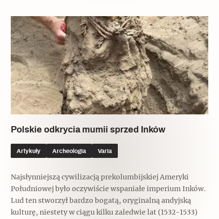
Archeologia
Popularne
Szyb pierwszej windy w Warszawie
Świat
Popularne
Polskie odkrycia mumii sprzed Inków
Zabierz mapę na wakacje!
Artykuły
Archeologia
Varia
Najsłynniejszą cywilizacją prekolumbijskiej Ameryki
Południowej było oczywiście wspaniałe imperium Inków.
Lud ten stworzył bardzo bogatą, oryginalną andyjską
kulturę, niestety w ciągu kilku zaledwie lat (1532-1533)