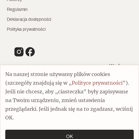
Regulamin
Deklaracja dostępności
Polityka prywatności
Wydawca
Na naszej stronie używamy plików cookies
(szczegóły znajdują się w „
Polityce prywatności
").
00-805 Warszawa
Jeśli nie chcesz, aby „ciasteczka" były zapisywane
ul. Chmielna 132/134
na Twoim urządzeniu, zmień ustawienia
Dofinansowano ze środków Ministra Kultury i Dziedzictwa
Narodowego
przeglądarki. Jeśli jednak się na to zgadzasz, wciśnij
OK.
OK