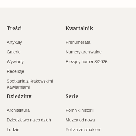
Popularne
Wskazówki idą w dobrą stronę
Treści
Kwartalnik
Varia
Artykuły
Prenumerata
Galerie
Numery archiwalne
Popularne
Wywiady
Bieżący numer 3/2026
Memento dla modernizmu
Recenzje
Spotkania z Krakowskimi
Kawiarniami
Zabytek niejedno ma imię
Dziedziny
Serie
Popularne
Architektura
Pomniki historii
Niewykonalne? Nie dla Wawelu
Dziedzictwo na co dzień
Muzea od nowa
Ludzie
Polska ze smakiem