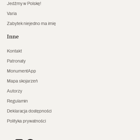
Jedźmy w Polskę!
Archeologia
Varia
Popularne
Zabytek niejedno ma imię
Szyb pierwszej windy w Warszawie
Inne
Kontakt
Patronaty
Świat
MonumentApp
Popularne
Mapa skojarzeń
Zabierz mapę na wakacje!
Autorzy
Regulamin
Deklaracja dostępności
Polityka prywatności