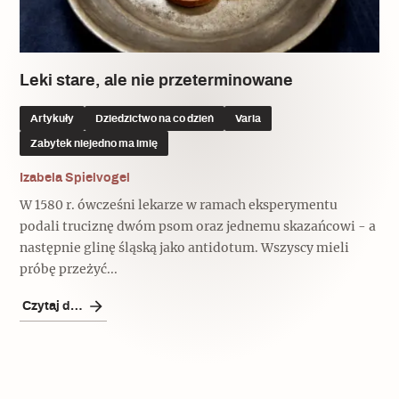
Popularne
Popularne
Zobacz również
Kruchość rzeczy
Biskupin - rezerwat archeologiczny
Dziedzictwo na co dzień
Patronaty
Leki stare, ale nie przeterminowane
Popularne
Wywiady
Artykuły
Dziedzictwo na co dzień
Varia
Muzea od nowa
MonumentApp
Zabytek niejedno ma imię
Jak wskrzesić smak
Popularne
Popularne
Mapa skojarzeń
Izabela Spielvogel
Jak to działa? Czyli nowa odsłona
Dolnośląski Indiana Jones
W 1580 r. ówcześni lekarze w ramach eksperymentu
Narodowego Muzeum Techniki
Ludzie
Krakowskie Kawiarnie
podali truciznę dwóm psom oraz jednemu skazańcowi - a
następnie glinę śląską jako antidotum. Wszyscy mieli
Popularne
Recenzje
próbę przeżyć...
Polska ze smakiem
Siostry rzeźbiarki
Popularne
Popularne
Czytaj dalej
Kuchnia w Ostromecku: puder z
Ulubieniec Fortuny
jarmużu, zupa z krwi
Jedźmy w Polskę!