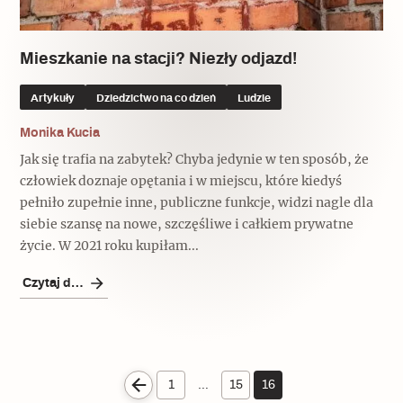
Mieszkanie na stacji? Niezły odjazd!
Artykuły
Dziedzictwo na co dzień
Ludzie
Monika Kucia
Jak się trafia na zabytek? Chyba jedynie w ten sposób, że
człowiek doznaje opętania i w miejscu, które kiedyś
pełniło zupełnie inne, publiczne funkcje, widzi nagle dla
siebie szansę na nowe, szczęśliwe i całkiem prywatne
życie. W 2021 roku kupiłam...
Czytaj dalej
1
…
15
16