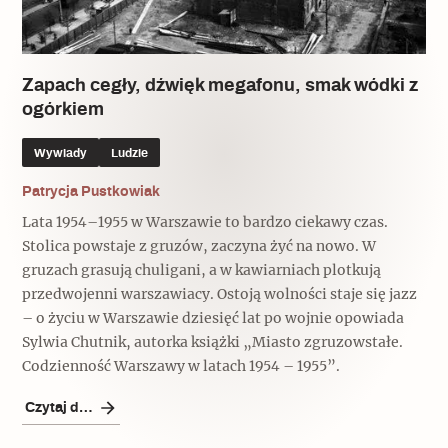
Popularne
Wskazówki idą w dobrą stronę
Zapach cegły, dźwięk megafonu, smak wódki z
ogórkiem
Varia
Wywiady
Ludzie
Popularne
Patrycja Pustkowiak
Lata 1954–1955 w Warszawie to bardzo ciekawy czas.
Memento dla modernizmu
Stolica powstaje z gruzów, zaczyna żyć na nowo. W
gruzach grasują chuligani, a w kawiarniach plotkują
przedwojenni warszawiacy. Ostoją wolności staje się jazz
Zabytek niejedno ma imię
– o życiu w Warszawie dziesięć lat po wojnie opowiada
Sylwia Chutnik, autorka książki „Miasto zgruzowstałe.
Popularne
Codzienność Warszawy w latach 1954 – 1955”.
Niewykonalne? Nie dla Wawelu
Czytaj dalej