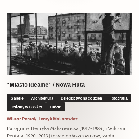
Archeologia
Popularne
Szyb pierwszej windy w Warszawie
Świat
Popularne
“Miasto Idealne” / Nowa Huta
Zabierz mapę na wakacje!
Galerie
Architektura
Dziedzictwo na co dzień
Fotografia
Jedźmy w Polskę!
Ludzie
Wiktor Pental/ Henryk Makarewicz
Fotografie Henryka Makarewicza [1917-1984] i Wiktora
Pentala [1920-2013] to wielopłaszczyznowy zapis