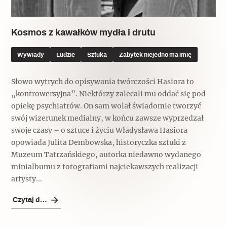
Kosmos z kawałków mydła i drutu
Wywiady
Ludzie
Sztuka
Zabytek niejedno ma imię
Słowo wytrych do opisywania twórczości Hasiora to
„kontrowersyjna”. Niektórzy zalecali mu oddać się pod
opiekę psychiatrów. On sam wolał świadomie tworzyć
swój wizerunek medialny, w końcu zawsze wyprzedzał
swoje czasy – o sztuce i życiu Władysława Hasiora
opowiada Julita Dembowska, historyczka sztuki z
Muzeum Tatrzańskiego, autorka niedawno wydanego
minialbumu z fotografiami najciekawszych realizacji
artysty...
Czytaj dalej