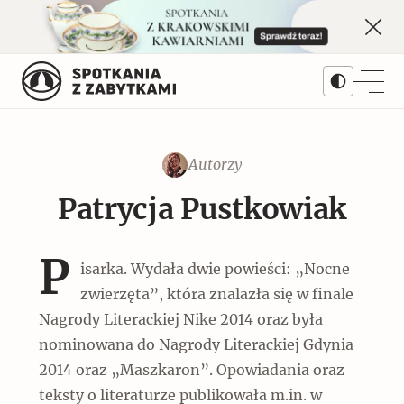
Skip
to
content
Autorzy
Treści
Patrycja Pustkowiak
Artykuły
Kwartalnik
Popularne
P
isarka. Wydała dwie powieści: „Nocne
Prenumerata
Dziedziny
Monet w Warszawie. Najważniejsza
zwierzęta”, która znalazła się w finale
wystawa II RP
Nagrody Literackiej Nike 2014 oraz była
Architektura
Numery archiwalne
Serie
nominowana do Nagrody Literackiej Gdynia
Popularne
2014 oraz „Maszkaron”. Opowiadania oraz
Galerie
Pomniki historii
Bieżący numer 3/2026
Autorzy
teksty o literaturze publikowała m.in. w
Okręty z cegły i cementu na lądzie