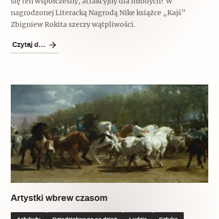
się ten współczesny, atrakcyjny dla młodych? W
nagrodzonej Literacką Nagrodą Nike książce „Kajś”
Zbigniew Rokita szerzy wątpliwości.
Czytaj dalej
Artystki wbrew czasom