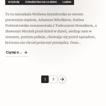
Artykuły
Dziedzictwo na co dzień
Ludzie
To tu mieszkała Wisława Szymborska ze swoim
pierwszym mężem, Adamem Włodkiem, Halina
Poświatowska romansowała z Tadeuszem Nowakiem, a
Sławomir Mrożek pisał dzień w dzień, siedząc sam w
zimnym, pustym pokoju, chowając się przed sąsiadem,
któremu nie chciał pożyczyć pieniędzy. Dom...
Czytaj dalej
1
2