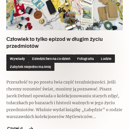
Człowiek to tylko epizod w długim życiu
przedmiotów
Wywiady
Dziedzictwo na co dzień
Fotografia
Ludzie
Zabytek niejedno ma imię
Przeszłość to po prostu lwia część teraźniejszości. Jeśli
chcemy rozumieć świat, musimy ją poznawać. Pisarz
Jacek Dehnel opowiada o kolekcjonowaniu starych zdjęć,
tułaczkach po bazarach i historii ważnych w jego życiu
przedmiotów. Właśnie wydał książkę „Łabędzie” o rodzie
warszawskich kolekcjonerów Mętlewiczów...
Czytaj dalej