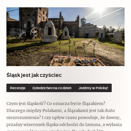
Archeologia
Popularne
Szyb pierwszej windy w Warszawie
Świat
Popularne
Śląsk jest jak czyściec
Zabierz mapę na wakacje!
Recenzje
Dziedzictwo na co dzień
Jedźmy w Polskę!
Czym jest śląskość? Co oznacza bycie Ślązakiem?
Dlaczego między Polakami, a Ślązakami jest tak dużo
niezrozumienia? I czy upływ czasu powoduje, że dawny,
przaśny wizerunek Śląska odchodzi do lamusa, a wyłania