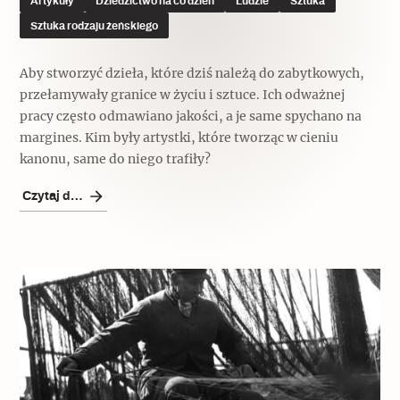
Artykuły
Dziedzictwo na co dzień
Ludzie
Sztuka
Sztuka rodzaju żeńskiego
Aby stworzyć dzieła, które dziś należą do zabytkowych,
przełamywały granice w życiu i sztuce. Ich odważnej
pracy często odmawiano jakości, a je same spychano na
margines. Kim były artystki, które tworząc w cieniu
kanonu, same do niego trafiły?
Czytaj dalej