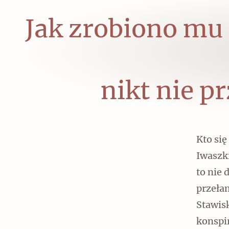
Jak zrobiono mu 
nikt nie pr
Kto się
Iwaszk
to nie 
przeła
Stawis
konspir