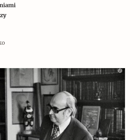
eniami
Czy
ko