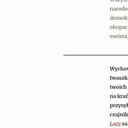
Wszystk
Czytaj dalej
narodo
domokr
okupacj
eseista
Czytaj dalej
Wychow
Iwaszk
Szyb pierwszej windy w
twoich
Warszawie
na kra
przysy
czajni
Lary
sa