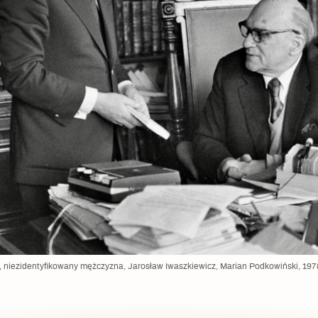
niezidentyfikowany mężczyzna, Jarosław Iwaszkiewicz, Marian Podkowiński, 1978