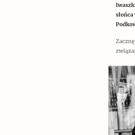
Iwaszk
słońca 
Podkow
Czytaj dalej
Zacznę 
związan