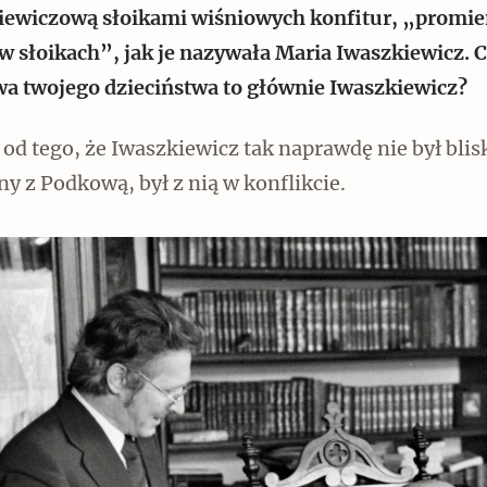
iewiczową słoikami wiśniowych konfitur, „promi
w słoikach”, jak je nazywała Maria Iwaszkiewicz. 
a twojego dzieciństwa to głównie Iwaszkiewicz?
Czytaj dalej
od tego, że Iwaszkiewicz tak naprawdę nie był blis
y z Podkową, był z nią w konflikcie.