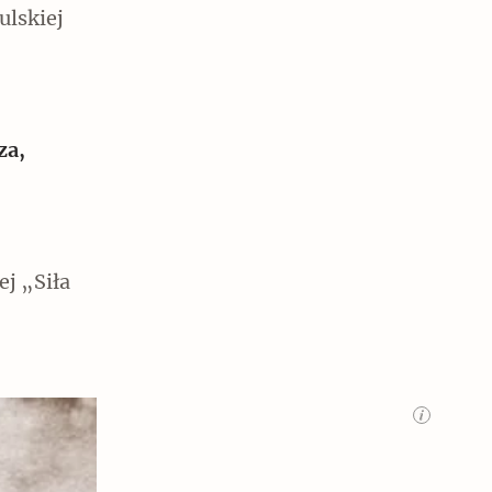
ulskiej
za,
j „Siła