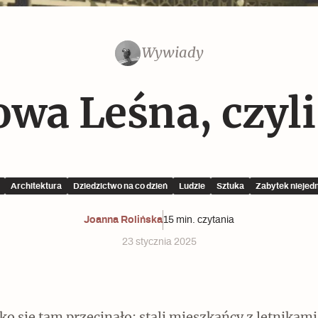
Czytaj dalej
Czytaj dalej
Wywiady
Czytaj dalej
wa Leśna, czyli
Architektura
Dziedzictwo na co dzień
Ludzie
Sztuka
Zabytek niejed
Memento dla modernizmu
Joanna Rolińska
15 min. czytania
23 stycznia 2025