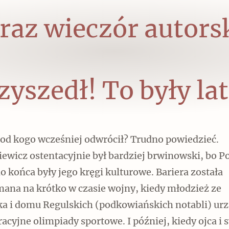
raz wieczór autors
zyszedł! To były la
 od kogo wcześniej odwrócił? Trudno powiedzieć.
iewicz ostentacyjnie był bardziej brwinowski, bo 
do końca były jego kręgi kulturowe. Bariera została
mana na krótko w czasie wojny, kiedy młodzież ze
ka i domu Regulskich (podkowiańskich notabli) ur
acyjne olimpiady sportowe. I później, kiedy ojca i 