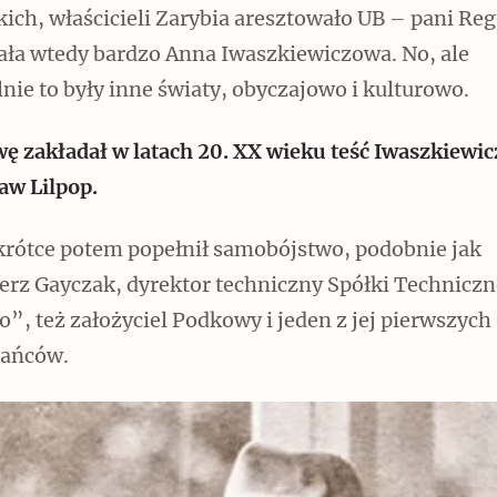
ich, właścicieli Zarybia aresztowało UB – pani Reg
ła wtedy bardzo Anna Iwaszkiewiczowa. No, ale
nie to były inne światy, obyczajowo i kulturowo.
ę zakładał w latach 20. XX wieku teść Iwaszkiewic
aw Lilpop.
krótce potem popełnił samobójstwo, podobnie jak
rz Gayczak, dyrektor techniczny Spółki Techniczne
ło”, też założyciel Podkowy i jeden z jej pierwszych
ańców.