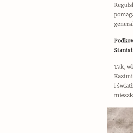
Regulsk
pomaga
general
Podkow
Stanisł
Tak, w
Kazimie
i świat
mieszk