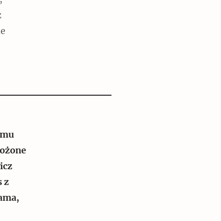
,
z
ie
Czytaj dalej
omu
łożone
icz
 z
mama,