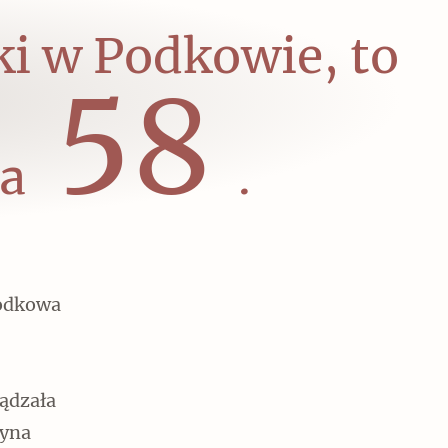
ki w Podkowie, to
60
ta
.
Podkowa
ządzała
syna