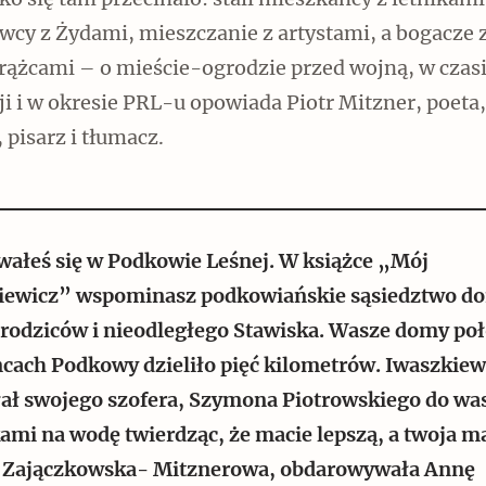
o się tam przecinało: stali mieszkańcy z letnikami
wcy z Żydami, mieszczanie z artystami, a bogacze 
ążcami – o mieście-ogrodzie przed wojną, w czas
i i w okresie PRL-u opowiada Piotr Mitzner, poeta,
, pisarz i tłumacz.
Czytaj dalej
ałeś się w Podkowie Leśnej. W książce „Mój
iewicz” wspominasz podkowiańskie sąsiedztwo d
 rodziców i nieodległego Stawiska. Wasze domy po
Zabierz mapę na wakacje!
ńcach Podkowy dzieliło pięć kilometrów. Iwaszkiew
łał swojego szofera, Szymona Piotrowskiego do was
kami na wodę twierdząc, że macie lepszą, a twoja 
 Zajączkowska- Mitznerowa, obdarowywała Annę