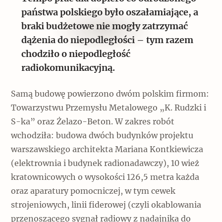
państwa polskiego było oszałamiające, a
braki budżetowe nie mogły zatrzymać
dążenia do niepodległości – tym razem
chodziło o niepodległość
radiokomunikacyjną.
Samą budowę powierzono dwóm polskim firmom:
Towarzystwu Przemysłu Metalowego „K. Rudzki i
S-ka” oraz Żelazo-Beton. W zakres robót
wchodziła: budowa dwóch budynków projektu
warszawskiego architekta Mariana Kontkiewicza
(elektrownia i budynek radionadawczy), 10 wież
kratownicowych o wysokości 126,5 metra każda
oraz aparatury pomocniczej, w tym cewek
strojeniowych, linii fiderowej (czyli okablowania
przenoszącego sygnał radiowy z nadajnika do