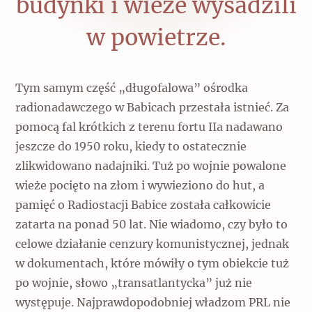
budynki i wieże wysadzili
w powietrze.
Tym samym część „długofalowa” ośrodka
radionadawczego w Babicach przestała istnieć. Za
pomocą fal krótkich z terenu fortu IIa nadawano
jeszcze do 1950 roku, kiedy to ostatecznie
zlikwidowano nadajniki. Tuż po wojnie powalone
wieże pocięto na złom i wywieziono do hut, a
pamięć o Radiostacji Babice została całkowicie
zatarta na ponad 50 lat. Nie wiadomo, czy było to
celowe działanie cenzury komunistycznej, jednak
w dokumentach, które mówiły o tym obiekcie tuż
po wojnie, słowo „transatlantycka” już nie
występuje. Najprawdopodobniej władzom PRL nie