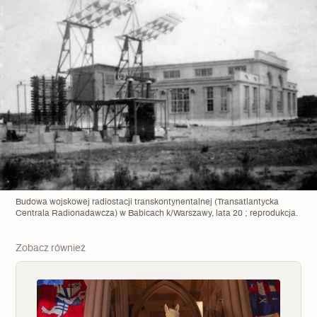
Archeologia
Popularne
Szyb pierwszej windy w Warszawie
Świat
Popularne
Zabierz mapę na wakacje!
Budowa wojskowej radiostacji transkontynentalnej (Transatlantycka
Centrala Radionadawcza) w Babicach k/Warszawy, lata 20 ; reprodukcja.
Zobacz również