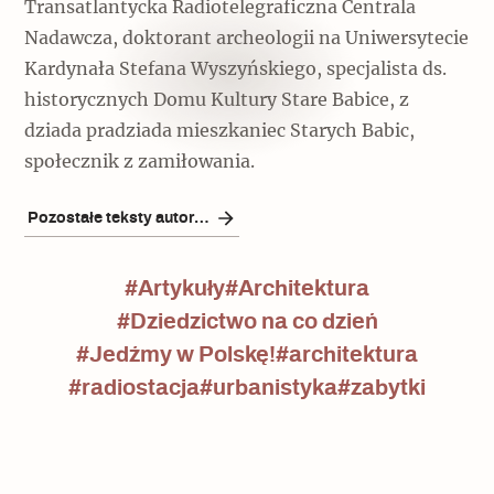
Transatlantycka Radiotelegraficzna Centrala
Nadawcza, doktorant archeologii na Uniwersytecie
Kardynała Stefana Wyszyńskiego, specjalista ds.
historycznych Domu Kultury Stare Babice, z
dziada pradziada mieszkaniec Starych Babic,
społecznik z zamiłowania.
Pozostałe teksty autora/ki
#Artykuły
#Architektura
#Dziedzictwo na co dzień
#Jedźmy w Polskę!
#architektura
#radiostacja
#urbanistyka
#zabytki