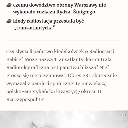
Popularne
czemu dowództwo obrony Warszawy nie
wykonało rozkazu Rydza-Śmigłego
Wskazówki idą w dobrą stronę
kiedy radiostacja przestała być
„transatlantycka”
Varia
Popularne
Czy słyszeli państwo kiedykolwiek o Radiostacji
Babice? Może nazwa Transatlantycka Centrala
Memento dla modernizmu
Radiotelegraficzna jest państwu bliższa? Nie?
Proszę się nie przejmować. Okres PRL skutecznie
wymazał z pamięci społecznej tę największą
Zabytek niejedno ma imię
polsko-amerykańską inwestycję okresu II
Popularne
Rzeczypospolitej.
Niewykonalne? Nie dla Wawelu