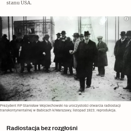
stanu USA.
Prezydent RP Stanisław Wojciechowski na uroczystości otwarcia radiostacji
transkontynentalnej w Babicach k/Warszawy, listopad 1923; reprodukcja.
Radiostacja bez rozgłośni