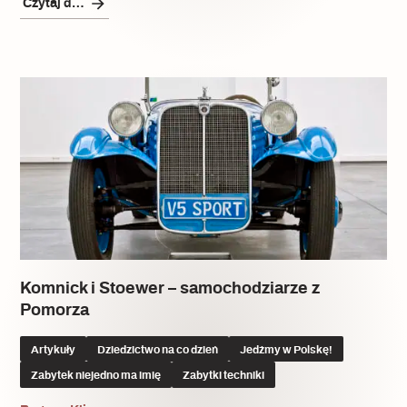
Czytaj dalej
Komnick i Stoewer – samochodziarze z
Pomorza
Artykuły
Dziedzictwo na co dzień
Jedźmy w Polskę!
Zabytek niejedno ma imię
Zabytki techniki