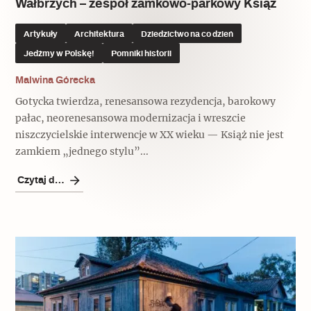
Wałbrzych – zespół zamkowo-parkowy Książ
Artykuły
Architektura
Dziedzictwo na co dzień
Jedźmy w Polskę!
Pomniki historii
Malwina Górecka
Gotycka twierdza, renesansowa rezydencja, barokowy
pałac, neorenesansowa modernizacja i wreszcie
niszczycielskie interwencje w XX wieku — Książ nie jest
zamkiem „jednego stylu”...
Czytaj dalej