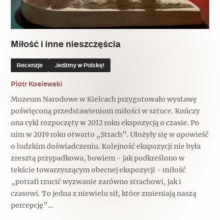
Popularne
Popularne
Zobacz również
Kruchość rzeczy
Biskupin - rezerwat archeologiczny
Dziedzictwo na co dzień
Patronaty
Miłość i inne nieszczęścia
Popularne
Wywiady
Recenzje
Jedźmy w Polskę!
Muzea od nowa
MonumentApp
Jak wskrzesić smak
Popularne
Piotr Kosiewski
Popularne
Mapa skojarzeń
Muzeum Narodowe w Kielcach przygotowało wystawę
Jak to działa? Czyli nowa odsłona
Dolnośląski Indiana Jones
poświęconą przedstawieniom miłości w sztuce. Kończy
Narodowego Muzeum Techniki
Ludzie
ona cykl rozpoczęty w 2012 roku ekspozycją o czasie. Po
Krakowskie Kawiarnie
nim w 2019 roku otwarto „Strach”. Ułożyły się w opowieść
Popularne
o ludzkim doświadczeniu. Kolejność ekspozycji nie była
Recenzje
Polska ze smakiem
zresztą przypadkowa, bowiem - jak podkreślono w
Siostry rzeźbiarki
Popularne
Popularne
tekście towarzyszącym obecnej ekspozycji - miłość
„potrafi rzucić wyzwanie zarówno strachowi, jak i
Kuchnia w Ostromecku: puder z
Ulubieniec Fortuny
czasowi. To jedna z niewielu sił, które zmieniają naszą
jarmużu, zupa z krwi
Jedźmy w Polskę!
percepcję”...