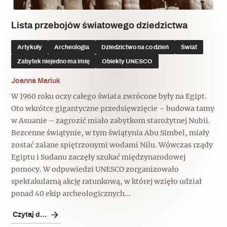
Lista przebojów światowego dziedzictwa
Artykuły
Archeologia
Dziedzictwo na co dzień
Świat
Zabytek niejedno ma imię
Obiekty UNESCO
Joanna Mariuk
W 1960 roku oczy całego świata zwrócone były na Egipt.
Oto wkrótce gigantyczne przedsięwzięcie – budowa tamy
w Asuanie – zagrozić miało zabytkom starożytnej Nubii.
Bezcenne świątynie, w tym świątynia Abu Simbel, miały
zostać zalane spiętrzonymi wodami Nilu. Wówczas rządy
Egiptu i Sudanu zaczęły szukać międzynarodowej
pomocy. W odpowiedzi UNESCO zorganizowało
spektakularną akcję ratunkową, w której wzięło udział
ponad 40 ekip archeologicznych...
Czytaj dalej