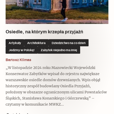
Osiedle, na którym krzepła przyjaźń
Artykuły
Architektura
Dziedzictwo na co dzień
Jedźmy w Polskę!
Zabytek niejedno ma imię
Bartosz Klimas
„W listopadzie 2024 roku Mazowiecki Wojewódzki
Konserwator Zabytków wpisał do rejestru największe
warszawskie osiedle domów drewnianych. Wpis objął
historyczny zespół budowlany Osiedla Przyjaźń,
położony w obszarze ograniczonym ulicami Powstańców
Śląskich, Stanisława Konarskiego i Górczewską” –
czytamy w komunikacie MWKZ...