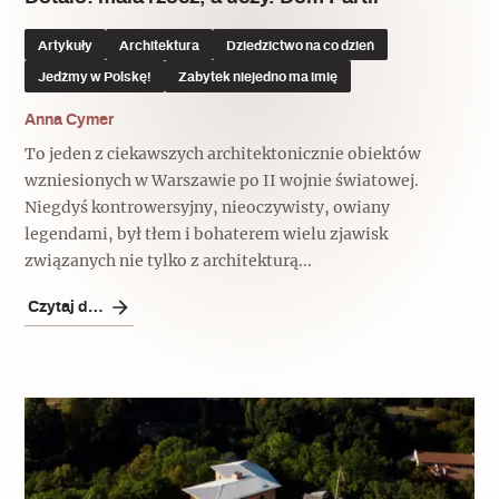
Artykuły
Architektura
Dziedzictwo na co dzień
Jedźmy w Polskę!
Zabytek niejedno ma imię
Anna Cymer
To jeden z ciekawszych architektonicznie obiektów
wzniesionych w Warszawie po II wojnie światowej.
Niegdyś kontrowersyjny, nieoczywisty, owiany
legendami, był tłem i bohaterem wielu zjawisk
związanych nie tylko z architekturą...
Czytaj dalej