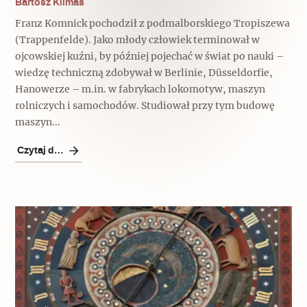
Bartosz Klimas
Franz Komnick pochodził z podmalborskiego Tropiszewa
(Trappenfelde). Jako młody człowiek terminował w
ojcowskiej kuźni, by później pojechać w świat po nauki –
wiedzę techniczną zdobywał w Berlinie, Düsseldorfie,
Hanowerze – m.in. w fabrykach lokomotyw, maszyn
rolniczych i samochodów. Studiował przy tym budowę
maszyn...
Czytaj dalej