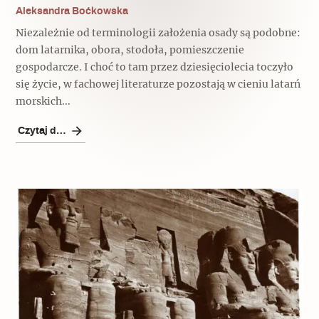
Aleksandra Boćkowska
Archeologia
Niezależnie od terminologii założenia osady są podobne:
Popularne
dom latarnika, obora, stodoła, pomieszczenie
gospodarcze. I choć to tam przez dziesięciolecia toczyło
Szyb pierwszej windy w Warszawie
się życie, w fachowej literaturze pozostają w cieniu latarń
morskich...
Czytaj dalej
Świat
Popularne
Zabierz mapę na wakacje!