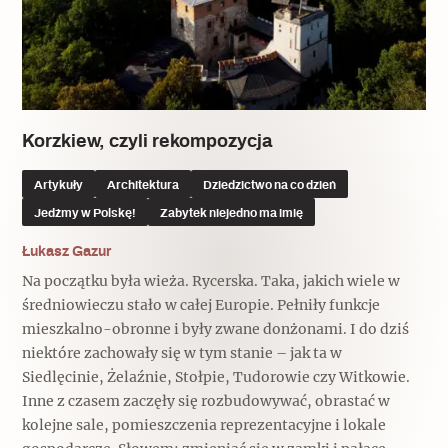
Korzkiew, czyli rekompozycja
Artykuły
Architektura
Dziedzictwo na co dzień
Jedźmy w Polskę!
Zabytek niejedno ma imię
Łukasz Gazur
Na początku była wieża. Rycerska. Taka, jakich wiele w
średniowieczu stało w całej Europie. Pełniły funkcje
mieszkalno-obronne i były zwane donżonami. I do dziś
niektóre zachowały się w tym stanie – jak ta w
Siedlęcinie, Żelaźnie, Stołpie, Tudorowie czy Witkowie.
Inne z czasem zaczęły się rozbudowywać, obrastać w
kolejne sale, pomieszczenia reprezentacyjne i lokale