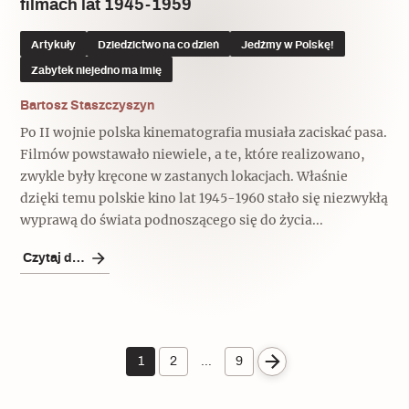
filmach lat 1945-1959
Artykuły
Dziedzictwo na co dzień
Jedźmy w Polskę!
Zabytek niejedno ma imię
Bartosz Staszczyszyn
Po II wojnie polska kinematografia musiała zaciskać pasa.
Filmów powstawało niewiele, a te, które realizowano,
zwykle były kręcone w zastanych lokacjach. Właśnie
dzięki temu polskie kino lat 1945-1960 stało się niezwykłą
wyprawą do świata podnoszącego się do życia...
Czytaj dalej
1
2
…
9