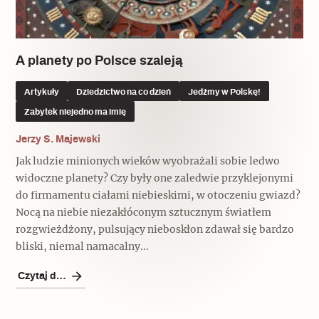
A planety po Polsce szaleją
Artykuły
Dziedzictwo na co dzień
Jedźmy w Polskę!
Zabytek niejedno ma imię
Jerzy S. Majewski
Jak ludzie minionych wieków wyobrażali sobie ledwo
widoczne planety? Czy były one zaledwie przyklejonymi
do firmamentu ciałami niebieskimi, w otoczeniu gwiazd?
Nocą na niebie niezakłóconym sztucznym światłem
rozgwieżdżony, pulsujący nieboskłon zdawał się bardzo
bliski, niemal namacalny...
Czytaj dalej