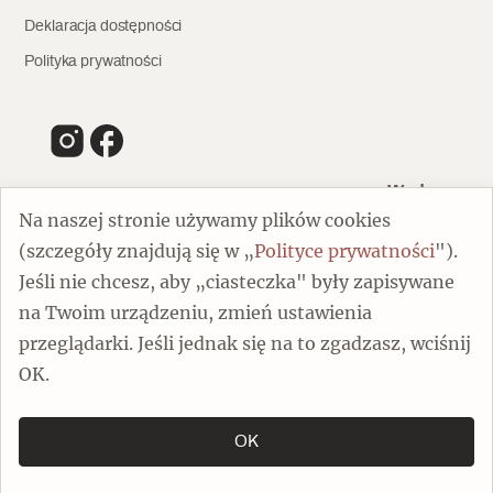
Deklaracja dostępności
Polityka prywatności
Wydawca
Na naszej stronie używamy plików cookies
(szczegóły znajdują się w „
Polityce prywatności
").
00-805 Warszawa
Jeśli nie chcesz, aby „ciasteczka" były zapisywane
ul. Chmielna 132/134
na Twoim urządzeniu, zmień ustawienia
Dofinansowano ze środków Ministra Kultury i Dziedzictwa
Narodowego
przeglądarki. Jeśli jednak się na to zgadzasz, wciśnij
OK.
OK
Copyright by Spotkania z Zabytkami