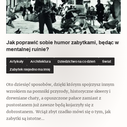
Popularne
Popularne
Zobacz również
Kruchość rzeczy
Biskupin - rezerwat archeologiczny
Dziedzictwo na co dzień
Patronaty
Popularne
Wywiady
Muzea od nowa
MonumentApp
Jak poprawić sobie humor zabytkami, będąc w
Jak wskrzesić smak
Popularne
Popularne
mentalnej ruinie?
Mapa skojarzeń
Jak to działa? Czyli nowa odsłona
Artykuły
Architektura
Dziedzictwo na co dzień
Świat
Dolnośląski Indiana Jones
Narodowego Muzeum Techniki
Zabytek niejedno ma imię
Ludzie
Krakowskie Kawiarnie
Popularne
Oto dziesięć sposobów, dzięki którym spojrzysz innym
Recenzje
Polska ze smakiem
wzrokiem na pomniki przyrody, historyczne skwery i
Siostry rzeźbiarki
Popularne
Popularne
drewniane chaty, a opuszczone pałace zamiast z
pustostanem już zawsze będą kojarzyły się z
Kuchnia w Ostromecku: puder z
Ulubieniec Fortuny
dobrostanem. Wciąż zbyt rzadko mówi się o tym, jak
jarmużu, zupa z krwi
Jedźmy w Polskę!
zabytki są istotne...