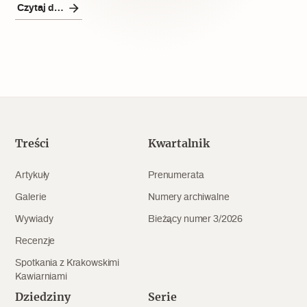
Popularne
Czytaj dalej
Wskazówki idą w dobrą stronę
Varia
Popularne
Treści
Kwartalnik
Memento dla modernizmu
Artykuły
Prenumerata
Galerie
Numery archiwalne
Zabytek niejedno ma imię
Wywiady
Bieżący numer 3/2026
Popularne
Recenzje
Spotkania z Krakowskimi
Niewykonalne? Nie dla Wawelu
Kawiarniami
Dziedziny
Serie