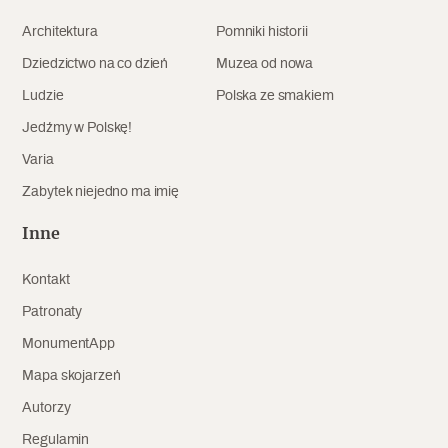
Archeologia
Architektura
Pomniki historii
Dziedzictwo na co dzień
Muzea od nowa
Popularne
Ludzie
Polska ze smakiem
Szyb pierwszej windy w Warszawie
Jedźmy w Polskę!
Varia
Zabytek niejedno ma imię
Świat
Inne
Popularne
Kontakt
Zabierz mapę na wakacje!
Patronaty
MonumentApp
Mapa skojarzeń
Autorzy
Regulamin