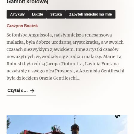
Gambit królowej
Artykuły
Ludzie
Sztuka
Zabytek niejedno ma imię
Grażyna Bastek
Sofonisba Anguissola, najsłynniejsza renesansowa
malarka, była dobrze urodzoną arystokratką, a w swoich
czasach niezwykłym zjawiskiem. Inne artystki czasów
nowożytnych wywodziły się z rodzin malarzy. Marietta
Robusti była córką Jacopa Tintoretta, Lavinia Fontana
uczyła się u swego ojca Prospera, a Artemisia Gentileschi
była dzieckiem Orazia Gentileschi...
Czytaj dalej