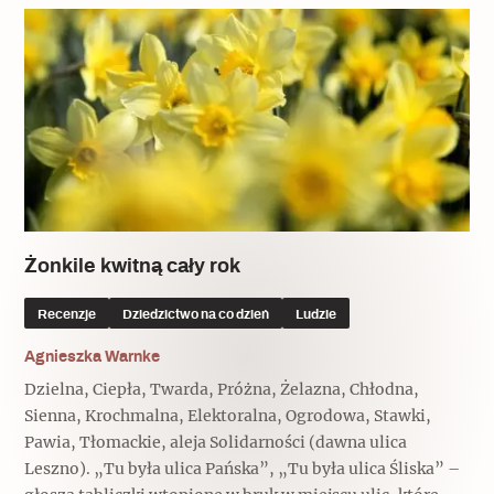
Żonkile kwitną cały rok
Recenzje
Dziedzictwo na co dzień
Ludzie
Agnieszka Warnke
Dzielna, Ciepła, Twarda, Próżna, Żelazna, Chłodna,
Sienna, Krochmalna, Elektoralna, Ogrodowa, Stawki,
Pawia, Tłomackie, aleja Solidarności (dawna ulica
Leszno). „Tu była ulica Pańska”, „Tu była ulica Śliska” –