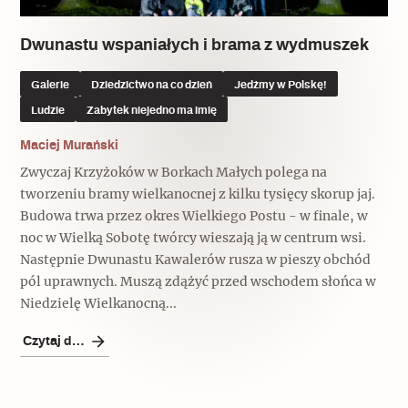
Dwunastu wspaniałych i brama z wydmuszek
Galerie
Dziedzictwo na co dzień
Jedźmy w Polskę!
Ludzie
Zabytek niejedno ma imię
Maciej Murański
Zwyczaj Krzyżoków w Borkach Małych polega na
tworzeniu bramy wielkanocnej z kilku tysięcy skorup jaj.
Budowa trwa przez okres Wielkiego Postu - w finale, w
noc w Wielką Sobotę twórcy wieszają ją w centrum wsi.
Następnie Dwunastu Kawalerów rusza w pieszy obchód
pól uprawnych. Muszą zdążyć przed wschodem słońca w
Niedzielę Wielkanocną...
Czytaj dalej