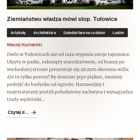
Popularne
Wskazówki idą w dobrą stronę
Ziemiaństwu władza mówi stop. Tułowice
Artykuły
Architektura
Dziedzictwo na co dzień
Ludzie
Varia
Maciej Kucharski
Dwór w Tułowicach nie od razu wyjawia swoje tajemnice.
Popularne
Ukryty w parku, osłonięty starodrzewem, od bramy po
wschodniej stronie prezentuje się niczym skromna willa.
Memento dla modernizmu
Ale to tylko pozory! By dostrzec jego piękno, musimy
podejść do budynku od ogrodu. Harmonijny i
majestatyczny portyk południowy zachwyca i wynagradza
Zabytek niejedno ma imię
trudy wędrówki...
Popularne
Czytaj dalej
Niewykonalne? Nie dla Wawelu