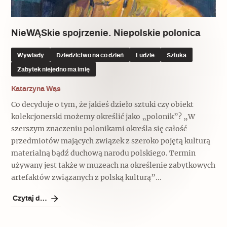
NieWĄSkie spojrzenie. Niepolskie polonica
Wywiady
Dziedzictwo na co dzień
Ludzie
Sztuka
Zabytek niejedno ma imię
Katarzyna Wąs
Co decyduje o tym, że jakieś dzieło sztuki czy obiekt
kolekcjonerski możemy określić jako „polonik”? „W
szerszym znaczeniu polonikami określa się całość
przedmiotów mających związek z szeroko pojętą kulturą
materialną bądź duchową narodu polskiego. Termin
używany jest także w muzeach na określenie zabytkowych
artefaktów związanych z polską kulturą”...
Czytaj dalej