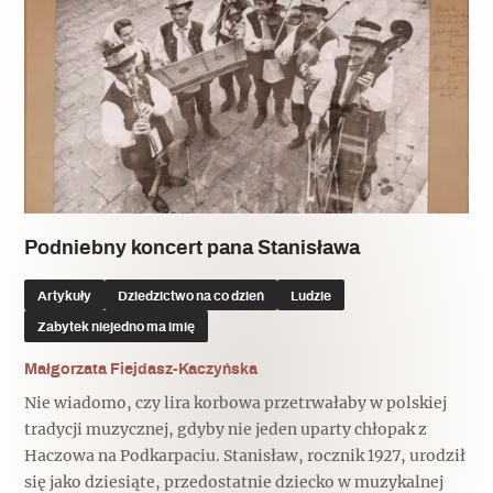
Archeologia
Popularne
Szyb pierwszej windy w Warszawie
Świat
Podniebny koncert pana Stanisława
Popularne
Artykuły
Dziedzictwo na co dzień
Ludzie
Zabierz mapę na wakacje!
Zabytek niejedno ma imię
Małgorzata Fiejdasz-Kaczyńska
Nie wiadomo, czy lira korbowa przetrwałaby w polskiej
tradycji muzycznej, gdyby nie jeden uparty chłopak z
Haczowa na Podkarpaciu. Stanisław, rocznik 1927, urodził
się jako dziesiąte, przedostatnie dziecko w muzykalnej