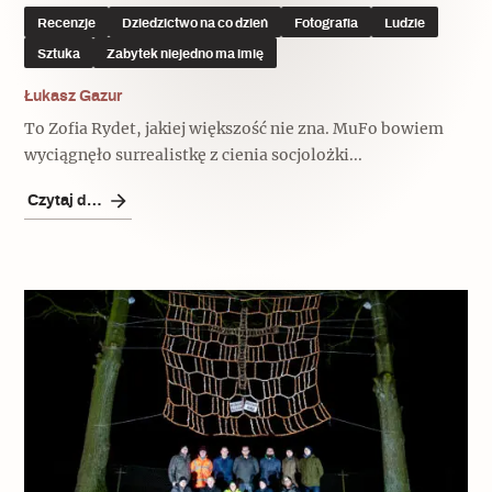
Recenzje
Dziedzictwo na co dzień
Fotografia
Ludzie
Sztuka
Zabytek niejedno ma imię
Łukasz Gazur
To Zofia Rydet, jakiej większość nie zna. MuFo bowiem
wyciągnęło surrealistkę z cienia socjolożki...
Czytaj dalej