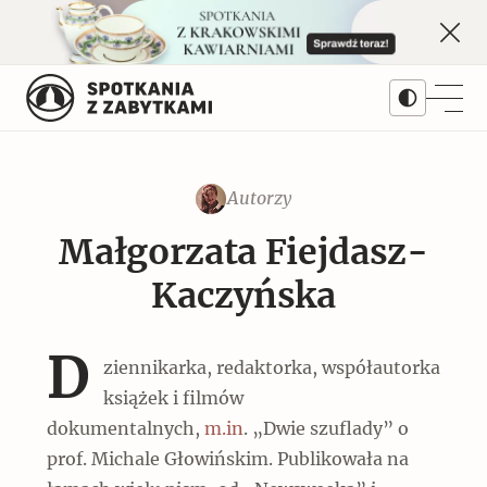
Skip
to
content
Autorzy
Treści
Małgorzata Fiejdasz-
Artykuły
Kwartalnik
Kaczyńska
Popularne
Prenumerata
Dziedziny
Monet w Warszawie. Najważniejsza
D
ziennikarka, redaktorka, współautorka
wystawa II RP
Architektura
Numery archiwalne
Serie
książek i filmów
Popularne
dokumentalnych,
m.in
. „Dwie szuflady” o
Galerie
Pomniki historii
Bieżący numer 3/2026
Autorzy
prof. Michale Głowińskim. Publikowała na
Okręty z cegły i cementu na lądzie