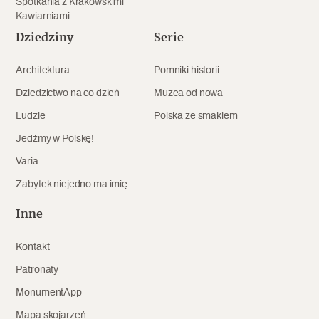
Spotkania z Krakowskimi
Kawiarniami
Dziedziny
Serie
Architektura
Pomniki historii
Dziedzictwo na co dzień
Muzea od nowa
Ludzie
Polska ze smakiem
Jedźmy w Polskę!
Varia
Zabytek niejedno ma imię
Inne
Kontakt
Patronaty
MonumentApp
Mapa skojarzeń