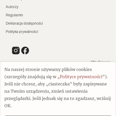
Autorzy
Regulamin
Deklaracja dostępności
Polityka prywatności
Wydawca
Na naszej stronie używamy plików cookies
(szczegóły znajdują się w „
Polityce prywatności
").
00-805 Warszawa
Jeśli nie chcesz, aby „ciasteczka" były zapisywane
ul. Chmielna 132/134
na Twoim urządzeniu, zmień ustawienia
Dofinansowano ze środków Ministra Kultury i Dziedzictwa
Narodowego
przeglądarki. Jeśli jednak się na to zgadzasz, wciśnij
OK.