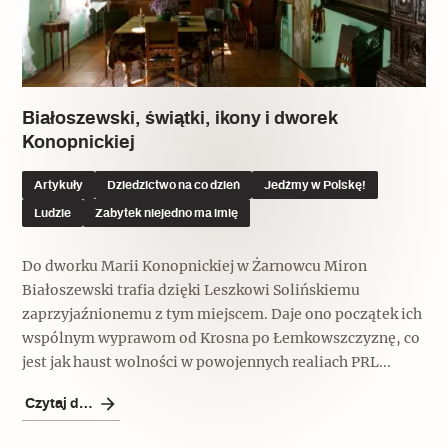
Popularne
Wskazówki idą w dobrą stronę
Białoszewski, świątki, ikony i dworek
Varia
Konopnickiej
Popularne
Artykuły
Dziedzictwo na co dzień
Jedźmy w Polskę!
Ludzie
Zabytek niejedno ma imię
Memento dla modernizmu
Do dworku Marii Konopnickiej w Żarnowcu Miron
Białoszewski trafia dzięki Leszkowi Solińskiemu
Zabytek niejedno ma imię
zaprzyjaźnionemu z tym miejscem. Daje ono początek ich
wspólnym wyprawom od Krosna po Łemkowszczyznę, co
Popularne
jest jak haust wolności w powojennych realiach PRL...
Niewykonalne? Nie dla Wawelu
Czytaj dalej