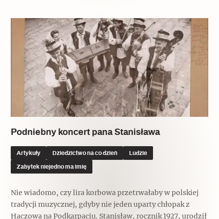
Archeologia
Popularne
Szyb pierwszej windy w Warszawie
Świat
Popularne
Podniebny koncert pana Stanisława
Zabierz mapę na wakacje!
Artykuły
Dziedzictwo na co dzień
Ludzie
Zabytek niejedno ma imię
Nie wiadomo, czy lira korbowa przetrwałaby w polskiej
tradycji muzycznej, gdyby nie jeden uparty chłopak z
Haczowa na Podkarpaciu. Stanisław, rocznik 1927, urodził