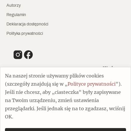
Autorzy
Regulamin
Deklaracja dostępności
Polityka prywatności
Wydawca
Na naszej stronie używamy plików cookies
(szczegóły znajdują się w „
Polityce prywatności
").
00-805 Warszawa
Jeśli nie chcesz, aby „ciasteczka" były zapisywane
ul. Chmielna 132/134
na Twoim urządzeniu, zmień ustawienia
Dofinansowano ze środków Ministra Kultury i Dziedzictwa
Narodowego
przeglądarki. Jeśli jednak się na to zgadzasz, wciśnij
OK.