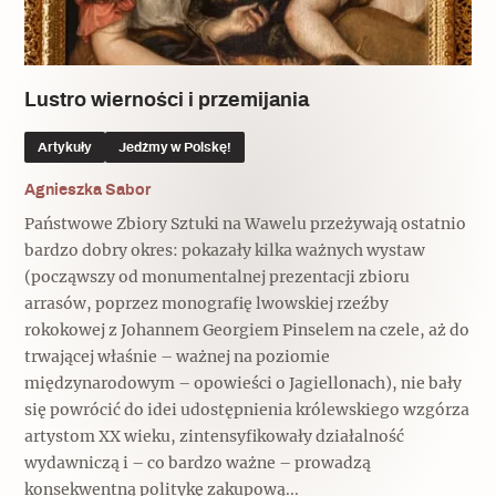
Popularne
Popularne
Zobacz również
Kruchość rzeczy
Biskupin - rezerwat archeologiczny
Dziedzictwo na co dzień
Patronaty
Lustro wierności i przemijania
Popularne
Wywiady
Artykuły
Jedźmy w Polskę!
Muzea od nowa
MonumentApp
Jak wskrzesić smak
Popularne
Agnieszka Sabor
Popularne
Mapa skojarzeń
Państwowe Zbiory Sztuki na Wawelu przeżywają ostatnio
Jak to działa? Czyli nowa odsłona
Dolnośląski Indiana Jones
bardzo dobry okres: pokazały kilka ważnych wystaw
Narodowego Muzeum Techniki
Ludzie
(począwszy od monumentalnej prezentacji zbioru
Krakowskie Kawiarnie
arrasów, poprzez monografię lwowskiej rzeźby
Popularne
rokokowej z Johannem Georgiem Pinselem na czele, aż do
Recenzje
Polska ze smakiem
trwającej właśnie – ważnej na poziomie
Siostry rzeźbiarki
Popularne
Popularne
międzynarodowym – opowieści o Jagiellonach), nie bały
się powrócić do idei udostępnienia królewskiego wzgórza
Kuchnia w Ostromecku: puder z
Ulubieniec Fortuny
artystom XX wieku, zintensyfikowały działalność
jarmużu, zupa z krwi
Jedźmy w Polskę!
wydawniczą i – co bardzo ważne – prowadzą
konsekwentną politykę zakupową...