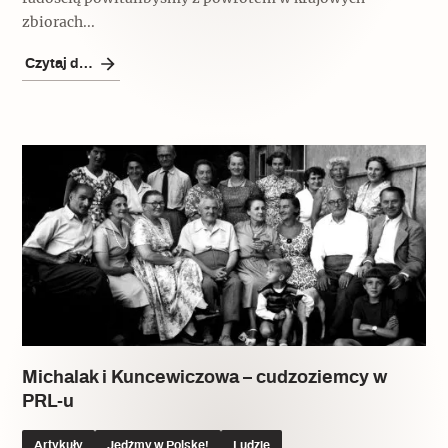
zbiorach...
Czytaj dalej
Michalak i Kuncewiczowa – cudzoziemcy w
PRL-u
Artykuły
Jedźmy w Polskę!
Ludzie