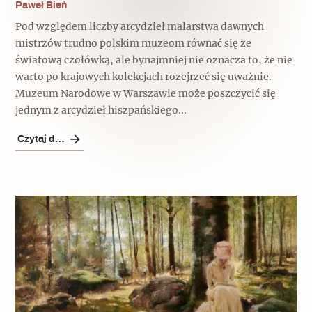
Paweł Bień
Archeologia
Pod względem liczby arcydzieł malarstwa dawnych
mistrzów trudno polskim muzeom równać się ze
Popularne
światową czołówką, ale bynajmniej nie oznacza to, że nie
warto po krajowych kolekcjach rozejrzeć się uważnie.
Szyb pierwszej windy w Warszawie
Muzeum Narodowe w Warszawie może poszczycić się
jednym z arcydzieł hiszpańskiego...
Świat
Czytaj dalej
Popularne
Zabierz mapę na wakacje!