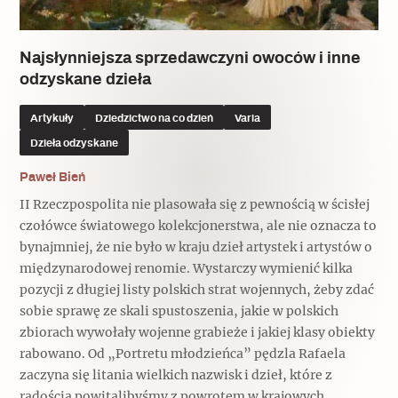
Najsłynniejsza sprzedawczyni owoców i inne
odzyskane dzieła
Artykuły
Dziedzictwo na co dzień
Varia
Dzieła odzyskane
Paweł Bień
II Rzeczpospolita nie plasowała się z pewnością w ścisłej
czołówce światowego kolekcjonerstwa, ale nie oznacza to
bynajmniej, że nie było w kraju dzieł artystek i artystów o
międzynarodowej renomie. Wystarczy wymienić kilka
pozycji z długiej listy polskich strat wojennych, żeby zdać
sobie sprawę ze skali spustoszenia, jakie w polskich
zbiorach wywołały wojenne grabieże i jakiej klasy obiekty
rabowano. Od „Portretu młodzieńca” pędzla Rafaela
zaczyna się litania wielkich nazwisk i dzieł, które z
radością powitalibyśmy z powrotem w krajowych