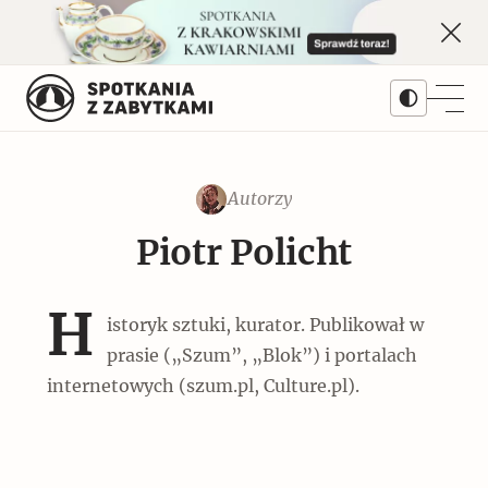
Skip
to
content
Autorzy
Treści
Piotr Policht
Artykuły
Kwartalnik
Popularne
H
istoryk sztuki, kurator. Publikował w
Prenumerata
Dziedziny
Monet w Warszawie. Najważniejsza
prasie („Szum”, „Blok”) i portalach
wystawa II RP
internetowych (szum.pl, Culture.pl).
Architektura
Numery archiwalne
Serie
Popularne
Galerie
Pomniki historii
Bieżący numer 3/2026
Autorzy
Okręty z cegły i cementu na lądzie