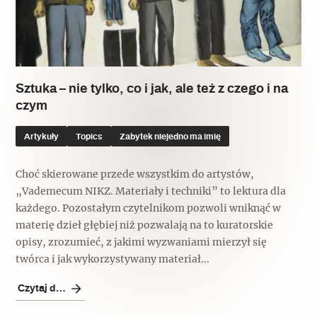
Archeologia
Popularne
Szyb pierwszej windy w Warszawie
Sztuka – nie tylko, co i jak, ale też z czego i na
czym
Artykuły
Topics
Zabytek niejedno ma imię
Świat
Popularne
Choć skierowane przede wszystkim do artystów,
„Vademecum NIKZ. Materiały i techniki” to lektura dla
Zabierz mapę na wakacje!
każdego. Pozostałym czytelnikom pozwoli wniknąć w
materię dzieł głębiej niż pozwalają na to kuratorskie
opisy, zrozumieć, z jakimi wyzwaniami mierzył się
twórca i jak wykorzystywany materiał...
Czytaj dalej