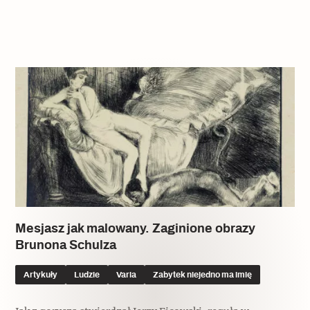
Popularne
Popularne
Zobacz również
Kruchość rzeczy
Biskupin - rezerwat archeologiczny
Dziedzictwo na co dzień
Patronaty
Popularne
Wywiady
Muzea od nowa
MonumentApp
Jak wskrzesić smak
Popularne
Popularne
Mapa skojarzeń
Jak to działa? Czyli nowa odsłona
Dolnośląski Indiana Jones
Narodowego Muzeum Techniki
Ludzie
Krakowskie Kawiarnie
Popularne
Recenzje
Polska ze smakiem
Mesjasz jak malowany. Zaginione obrazy
Siostry rzeźbiarki
Popularne
Popularne
Brunona Schulza
Kuchnia w Ostromecku: puder z
Ulubieniec Fortuny
Artykuły
Ludzie
Varia
Zabytek niejedno ma imię
jarmużu, zupa z krwi
Jedźmy w Polskę!