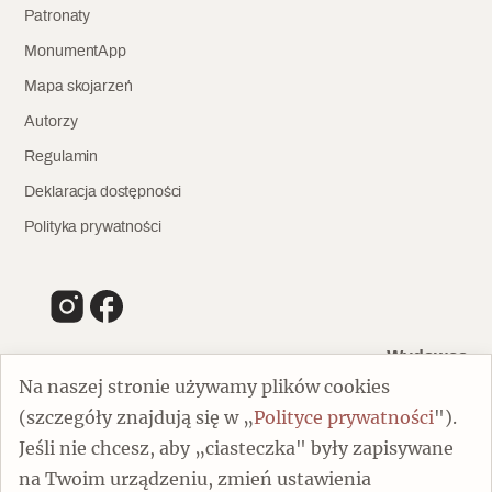
Patronaty
MonumentApp
Mapa skojarzeń
Autorzy
Regulamin
Deklaracja dostępności
Polityka prywatności
Wydawca
Na naszej stronie używamy plików cookies
(szczegóły znajdują się w „
Polityce prywatności
").
00-805 Warszawa
Jeśli nie chcesz, aby „ciasteczka" były zapisywane
ul. Chmielna 132/134
na Twoim urządzeniu, zmień ustawienia
Dofinansowano ze środków Ministra Kultury i Dziedzictwa