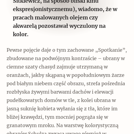
Sitkiewicz, na sposób bliski kinu
ekspresjonistycznemu), wiadomo, że w
pracach malowanych olejem czy
akwarelą pozostawał wyczulony na
kolor.
Pewne pojęcie daje o tym zachowane „Spotkanie”,
zbudowane na podwójnym kontraście – ubrany w
ciemne szaty chasyd zajmuje utrzymaną w
oranżach, jakby skąpaną w popołudniowym żarze
pod białym niebem część obrazu, strefa pośrednia
rozbłyska żywymi barwami dachów i elewacji
pudełkowatych domów w tle, z kolei ubrana w
jasną suknię kobieta wyłania się z tła, które im
bliżej krawędzi, tym mocniej pogrąża się w
granatowym mroku. Na warstwę kolorystyczną
obrazów Schulza zwraca uwagę również w