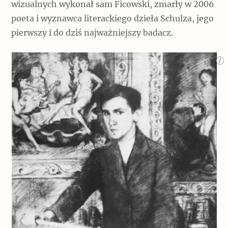
wizualnych wykonał sam Ficowski, zmarły w 2006
Archeologia
poeta i wyznawca literackiego dzieła Schulza, jego
pierwszy i do dziś najważniejszy badacz.
Popularne
Szyb pierwszej windy w Warszawie
Świat
Popularne
Zabierz mapę na wakacje!