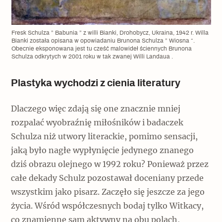
Fresk Schulza ” Babunia ” z willi Bianki, Drohobycz, Ukraina, 1942 r. Willa
Bianki została opisana w opowiadaniu Brunona Schulza ” Wiosna “.
Obecnie eksponowana jest tu cześć malowideł ściennych Brunona
Schulza odkrytych w 2001 roku w tak zwanej Willi Landaua .
Plastyka wychodzi z cienia literatury
Dlaczego więc zdają się one znacznie mniej
rozpalać wyobraźnię miłośników i badaczek
Schulza niż utwory literackie, pomimo sensacji,
jaką było nagłe wypłynięcie jedynego znanego
dziś obrazu olejnego w 1992 roku? Ponieważ przez
całe dekady Schulz pozostawał doceniany przede
wszystkim jako pisarz. Zaczęło się jeszcze za jego
życia. Wśród współczesnych bodaj tylko Witkacy,
co znamienne sam aktywny na obu polach,