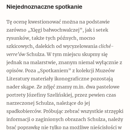
Niejednoznaczne spotkanie
Tę ocenę kwestionować można na podstawie
zarówno „Xięgi bałwochwalczej”, jak i setek
rysunków, także tych późnych, mocno
szkicowych, dalekich od wycyzelowania
cliché-
verre’ów
Schulza. W tym miejscu skupmy się
jednak na malarstwie, znanym niemal wyłącznie z
opisów. Poza „Spotkaniem” z kolekcji Muzeów
Literatury materiały ikonograficzne pozostają
nader skąpe. Ze zdjęć znamy m.in. dwa pastelowe
portrety Józefiny Szelińskiej, przez pewien czas
narzeczonej Schulza, należące do jej
spadkobierców. Próbując zebrać wszystkie strzępki
informacji o zaginionych obrazach Schulza, należy
brać poprawkę nie tylko na możliwe nieścisłości w