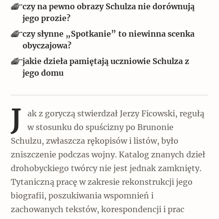
Popularne
czy na pewno obrazy Schulza nie dorównują
jego prozie?
Wskazówki idą w dobrą stronę
czy słynne „Spotkanie” to niewinna scenka
obyczajowa?
jakie dzieła pamiętają uczniowie Schulza z
Varia
jego domu
Popularne
Memento dla modernizmu
J
ak z goryczą stwierdzał Jerzy Ficowski, regułą
w stosunku do spuścizny po Brunonie
Schulzu, zwłaszcza rękopisów i listów, było
Zabytek niejedno ma imię
zniszczenie podczas wojny. Katalog znanych dzieł
Popularne
drohobyckiego twórcy nie jest jednak zamknięty.
Tytaniczną pracę w zakresie rekonstrukcji jego
Niewykonalne? Nie dla Wawelu
biografii, poszukiwania wspomnień i
zachowanych tekstów, korespondencji i prac