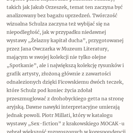
takich jak Jakub Orzeszek, temat ten zaczyna być
analizowany bez bagażu uprzedzeń. Twórczość
wizualna Schulza zaczyna też wybijać się na
niepodległość, jak w przypadku niedawnej
wystawy „Żelazny kapitał ducha”, przygotowanej
przez Jana Owczarka w Muzeum Literatury,
mającym w swojej kolekcji nie tylko olejne
„Spotkanie”, ale i największą kolekcję rysunków i
grafik artysty, złożoną głównie z zawartości
odnalezionych dzięki Ficowskiemu dwóch teczek,
które Schulz pod koniec życia zdołał
przeszmuglować z drohobyckiego getta na stronę
aryjską. Dawne nawyki interpretacyjne umierają
jednak powoli. Piotr Millati, który w katalogu
wystawy „Sex-fiction” z krakowskiego MOCAK-u
zebrał większość rozproszonych w korespondencji