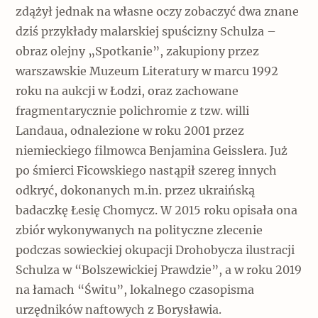
zdążył jednak na własne oczy zobaczyć dwa znane
dziś przykłady malarskiej spuścizny Schulza ­–
obraz olejny „Spotkanie”, zakupiony przez
warszawskie Muzeum Literatury w marcu 1992
roku na aukcji w Łodzi, oraz zachowane
fragmentarycznie polichromie z tzw. willi
Landaua, odnalezione w roku 2001 przez
niemieckiego filmowca Benjamina Geisslera. Już
po śmierci Ficowskiego nastąpił szereg innych
odkryć, dokonanych m.in. przez ukraińską
badaczkę Łesię Chomycz. W 2015 roku opisała ona
zbiór wykonywanych na polityczne zlecenie
podczas sowieckiej okupacji Drohobycza ilustracji
Schulza w “Bolszewickiej Prawdzie”, a w roku 2019
na łamach “Świtu”, lokalnego czasopisma
urzędników naftowych z Borysławia.