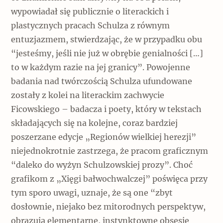
wypowiadał się publicznie o literackich i
plastycznych pracach Schulza z równym
entuzjazmem, stwierdzając, że w przypadku obu
“jesteśmy, jeśli nie już w obrębie genialności […]
to w każdym razie na jej granicy”. Powojenne
badania nad twórczością Schulza ufundowane
zostały z kolei na literackim zachwycie
Ficowskiego ­– badacza i poety, który w tekstach
składających się na kolejne, coraz bardziej
poszerzane edycje „Regionów wielkiej herezji”
niejednokrotnie zastrzega, że pracom graficznym
“daleko do wyżyn Schulzowskiej prozy”. Choć
grafikom z „Xięgi bałwochwalczej” poświęca przy
tym sporo uwagi, uznaje, że są one “zbyt
dosłownie, niejako bez mitorodnych perspektyw,
obrazują elementarne, instynktowne obsesje