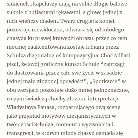
sukienek i kapeluszy mają na sobie długie balowe
suknie z bufiastymi rękawami, a głowę jednej z
nich wieńczy diadem. Twarz drugiej z kobiet
pozostaje niewidoczna, odwraca się od młodego
chasyda ku prawej krawędzi obrazu, przez co tym
mocniej zaakcentowana zostaje lubiana przez
Schulza diagonalna oś kompozycyjna. Choć Millati
pisał, że swój graficzny kunszt Schulz “zaprzągł
do ilustrowania przez całe swe życie w zasadzie
jednej mało złożonej opowieści”, „Spotkanie” w
obu wersjach pozostaje dużo mniej jednoznaczne,
o czym świadczą choćby złożone interpretacje
Władysława Panasa, rozpatrującego ową scenę
jako przykład motywów mesjanistycznych w
twórczości Schulza, momentu wyzwolenia i
transgresji, w którym młody chasyd ośmiela się