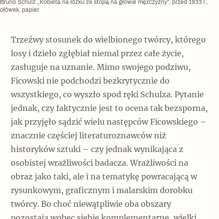
Bruno Schulz „Kobieta na łóżku ze stopą na głowie mężczyzny”, przed 1933 r.,
ołówek, papier.
Trzeźwy stosunek do wielbionego twórcy, którego
losy i dzieło zgłębiał niemal przez całe życie,
zasługuje na uznanie. Mimo swojego podziwu,
Ficowski nie podchodzi bezkrytycznie do
wszystkiego, co wyszło spod ręki Schulza. Pytanie
jednak, czy faktycznie jest to ocena tak bezsporna,
jak przyjęło sądzić wielu następców Ficowskiego –
znacznie częściej literaturoznawców niż
historyków sztuki – czy jednak wynikająca z
osobistej wrażliwości badacza. Wrażliwości na
obraz jako taki, ale i na tematykę powracającą w
rysunkowym, graficznym i malarskim dorobku
twórcy. Bo choć niewątpliwie oba obszary
pozostają wobec siebie komplementarne, wielki