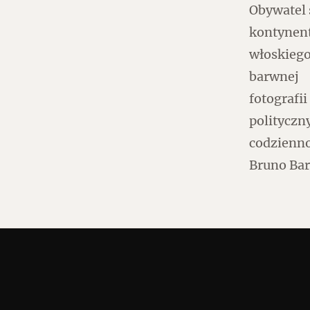
Czytaj dalej
Obywatel 
kontynent
włoskiego
barwnej
fotografi
Czytaj dalej
polityczn
codzienno
Bruno Bar
Szyb pierwszej windy w
Warszawie