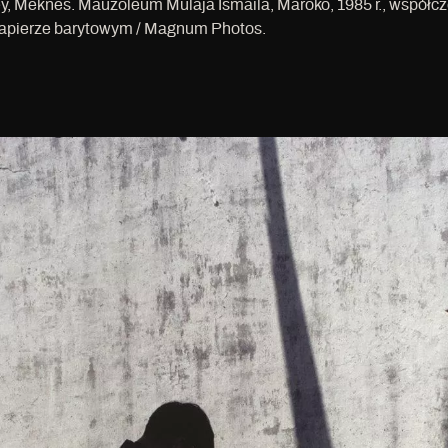
y, Meknes. Mauzoleum Mulaja Ismaila, Maroko, 1985 r., współc
papierze barytowym / Magnum Photos.