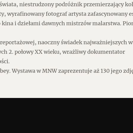
świata, niestrudzony podróżnik przemierzający ko
y, wyrafinowany fotograf artysta zafascynowany e
 kina i dziełami dawnych mistrzów malarstwa. Pio
i reportażowej, naoczny świadek najważniejszych 
Czytaj dalej
ych 2. połowy XX wieku, wrażliwy dokumentator
ści.
bey. Wystawa w MNW zaprezentuje aż 130 jego zdję
Zabierz mapę na wakacje!