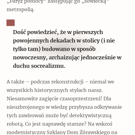
„Paryż północy” zastępując go „sowiecką”
metropolią.
Dość powiedzieć, że w pierwszych
powojennych dekadach w stolicy (i nie
tylko tam) budowano w sposób
nowoczesny, archaizując jednocześnie w
duchu socrealizmu.
A także – podczas rekonstrukcji – niemal we
wszystkich historycznych stylach naraz.
Niesamowite zagięcie czasoprzestrzeni! Dla
nieuzbrojonego w wiedzę przybysza odkrywanie
tych zawirowań może być detektywistyczną
robotą. Co jest naprawdę starsze? Na wskroś
modernistyczny Szklany Dom Żórawskiego na