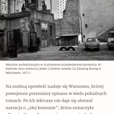
Warsztat wulkanizacyjny w zrujnowanej przedwojennej kamienicy. W
wyłomie muru widoczny jeden z bloków osiedla Za Żelazną Bramą w
Warszawie, 1971 r.
Na osobną opowieść nadaje się Warszawa, której
powojenne przemiany opisano w wielu pokaźnych
tomach. Po ich lekturze nie daje się obronić
narracja o „złej komunie”, która zniszczyła