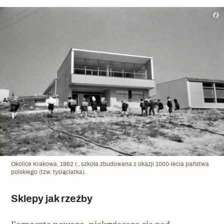
Okolice Krakowa, 1962 r., szkoła zbudowana z okazji 1000-lecia państwa
polskiego (tzw. tysiąclatka).
Sklepy jak rzeźby