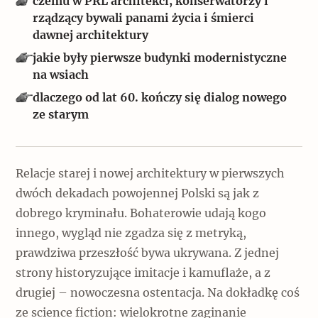
czemu w PRL architekci, konserwatorzy i
Popularne
rządzący bywali panami życia i śmierci
dawnej architektury
Wskazówki idą w dobrą stronę
jakie były pierwsze budynki modernistyczne
na wsiach
dlaczego od lat 60. kończy się dialog nowego
Varia
ze starym
Popularne
Memento dla modernizmu
Relacje starej i nowej architektury w pierwszych
dwóch dekadach powojennej Polski są jak z
dobrego kryminału. Bohaterowie udają kogo
Zabytek niejedno ma imię
innego, wygląd nie zgadza się z metryką,
Popularne
prawdziwa przeszłość bywa ukrywana. Z jednej
strony historyzujące imitacje i kamuflaże, a z
Niewykonalne? Nie dla Wawelu
drugiej – nowoczesna ostentacja. Na dokładkę coś
ze science fiction: wielokrotne zaginanie