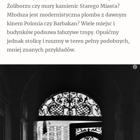
Żoliborzu czy mury kamienic Starego Miasta?
Młodsza jest modernistyczna plomba z dawnym
kinem Polonia czy Barbakan? Wiele miejsc i
budynków podsuwa fałszywe tropy. Opuśćmy
jednak stolicę i ruszmy w teren pełny podobnych,
mniej znanych przykładów.