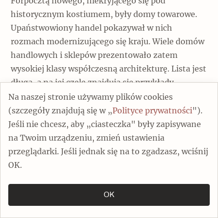
Forpocztą nowego, niekryjącego się pod
historycznym kostiumem, były domy towarowe.
Upaństwowiony handel pokazywał w nich
rozmach modernizującego się kraju. Wiele domów
handlowych i sklepów prezentowało zatem
wysokiej klasy współczesną architekturę. Lista jest
długa, a na jej czele znajdują się przykłady
ikoniczne: warszawskie: Cedet i PDT na Pradze
Na naszej stronie używamy plików cookies
oraz poznański Okrąglak. Te z gruntu
(szczegóły znajdują się w „
Polityce prywatności
").
modernistyczne okazy nie poddały się nawet
Jeśli nie chcesz, aby „ciasteczka" były zapisywane
socrealizmowi zadekretowanemu w czasie ich
na Twoim urządzeniu, zmień ustawienia
budowy i zostały ukończone bez znaczących
przeglądarki. Jeśli jednak się na to zgadzasz, wciśnij
przeróbek.
OK.
Później, w pierwszej dekadzie po odwilży 1956
OK
roku, szło jak z płatka: katowicki Zenit, krakowski
Jubilat, łódzka Magda, lubelski Pedet, radomski