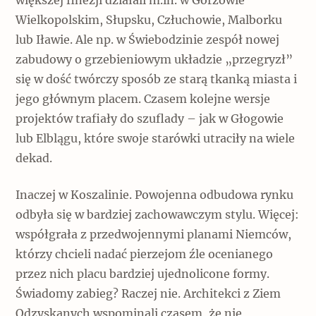
większej finezji działali m.in. w Gorzowie
Wielkopolskim, Słupsku, Człuchowie, Malborku
lub Iławie. Ale np. w Świebodzinie zespół nowej
zabudowy o grzebieniowym układzie „przegryzł”
się w dość twórczy sposób ze starą tkanką miasta i
jego głównym placem. Czasem kolejne wersje
projektów trafiały do szuflady – jak w Głogowie
lub Elblągu, które swoje starówki utraciły na wiele
dekad.
Inaczej w Koszalinie. Powojenna odbudowa rynku
odbyła się w bardziej zachowawczym stylu. Więcej:
współgrała z przedwojennymi planami Niemców,
którzy chcieli nadać pierzejom źle ocenianego
przez nich placu bardziej ujednolicone formy.
Świadomy zabieg? Raczej nie. Architekci z Ziem
Odzyskanych wspominali czasem, że nie