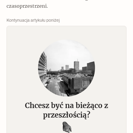
czasoprzestrzeni.
Archeologia
Popularne
Kontynuacja artykułu poniżej
Szyb pierwszej windy w Warszawie
Świat
Popularne
Zabierz mapę na wakacje!
Chcesz być na bieżąco z
przeszłością?