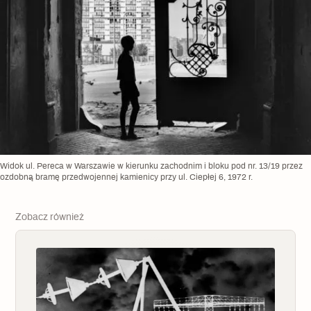
Widok ul. Pereca w Warszawie w kierunku zachodnim i bloku pod nr. 13/19 przez
ozdobną bramę przedwojennej kamienicy przy ul. Ciepłej 6, 1972 r.
Zobacz również