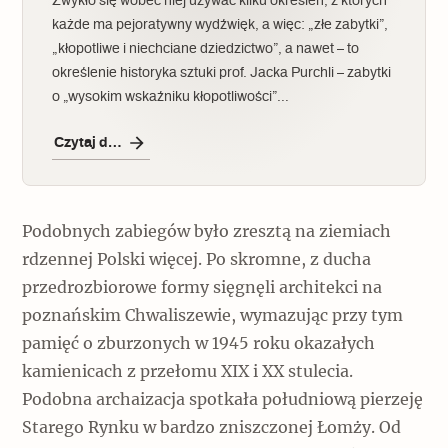
Zwykło się wobec niej używać kilku określeń, z których
każde ma pejoratywny wydźwięk, a więc: „złe zabytki”,
„kłopotliwe i niechciane dziedzictwo”, a nawet – to
określenie historyka sztuki prof. Jacka Purchli – zabytki
o „wysokim wskaźniku kłopotliwości”…
Czytaj dalej
Podobnych zabiegów było zresztą na ziemiach
rdzennej Polski więcej. Po skromne, z ducha
przedrozbiorowe formy sięgnęli architekci na
poznańskim Chwaliszewie, wymazując przy tym
pamięć o zburzonych w 1945 roku okazałych
kamienicach z przełomu XIX i XX stulecia.
Podobna archaizacja spotkała południową pierzeję
Starego Rynku w bardzo zniszczonej Łomży. Od