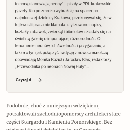
to nocą stanowią ją neony” – pisały w PRL krakowskie
gazety. Kto po zmroku wybrał się na spacer po
najmłodszej dzielnicy Krakowa, przekonywał się, że w
tej kwestii prasa nie kłamała: stylizowane napisy,
kształty zabawek, zwierząt i bibelotów, składały się na
świetlną galerię o imponującej różnorodności O
fenomenie neonów, ich świetności i przygasaniu, a
także o tym jak połączyć tradycję z nowoczesnością
opowiadają Monika Kozioł i Jarosław Klaś, redaktorzy
„Przewodnika po neonach Nowej Huty”…
Czytaj dalej
Podobnie, choć z mniejszym wdziękiem,
potraktowali zachodniopomorscy architekci stare
części Stargardu i Kamienia Pomorskiego. Bez