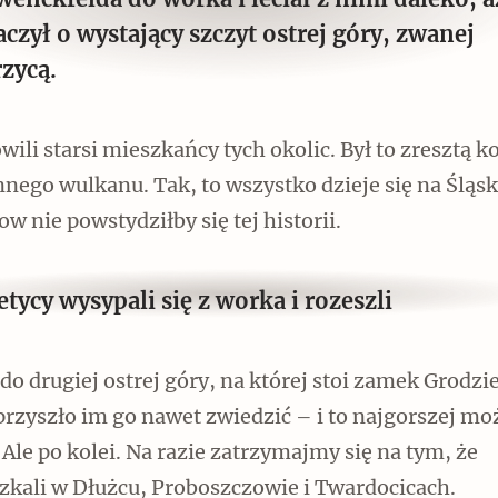
wenckfelda do worka i leciał z nimi daleko, a
czył o wystający szczyt ostrej góry, zwanej
rzycą.
ili starsi mieszkańcy tych okolic. Był to zresztą 
nego wulkanu. Tak, to wszystko dzieje się na Śląsk
w nie powstydziłby się tej historii.
tycy wysypali się z worka i rozeszli
do drugiej ostrej góry, na której stoi zamek Grodzie
rzyszło im go nawet zwiedzić – i to najgorszej mo
 Ale po kolei. Na razie zatrzymajmy się na tym, że
zkali w Dłużcu, Proboszczowie i Twardocicach.