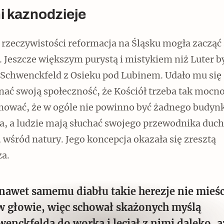
i kaznodzieje
rzeczywistości reformacja na Śląsku mogła zacząć 
. Jeszcze większym purystą i mistykiem niż Luter b
 Schwenckfeld z Osieku pod Lubinem. Udało mu się
nać swoją społeczność, że Kościół trzeba tak mocn
mować, że w ogóle nie powinno być żadnego budyn
ła, a ludzie mają słuchać swojego przewodnika du
, wśród natury. Jego koncepcja okazała się zresztą
za.
 nawet samemu diabłu takie herezje nie mieśc
 w głowie, więc schował skażonych myślą