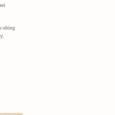
owi
w obieg
y.