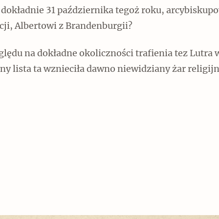
 dokładnie 31 października tegoż roku, arcybiskup
ji, Albertowi z Brandenburgii?
lędu na dokładne okoliczności trafienia tez Lutra 
Czytaj dalej
ny lista ta wznieciła dawno niewidziany żar religijn