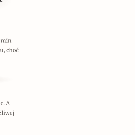
ż
komin
u, choć
c. A
żliwej