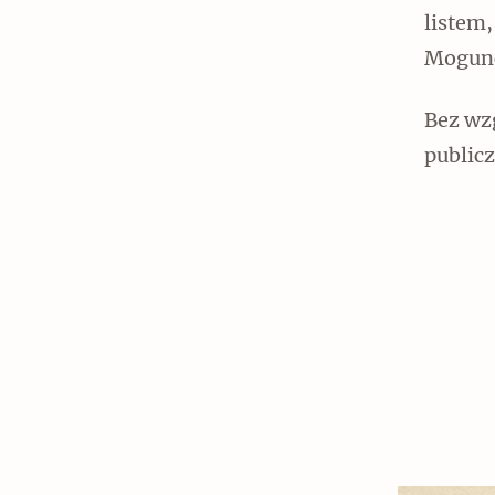
listem,
Mogunc
Bez wzg
Czytaj dalej
publicz