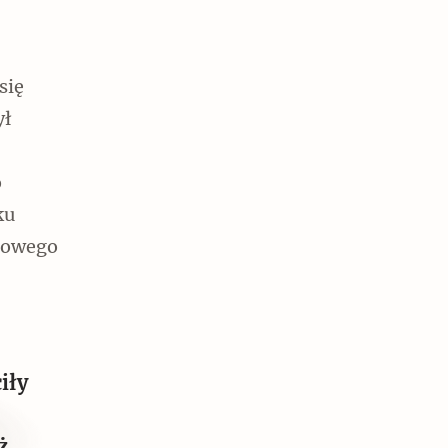
się
ył
o
ku
chowego
iły