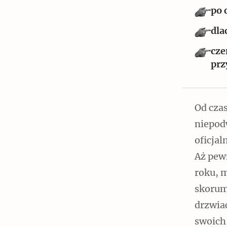
Czytaj dalej
po 
dla
cze
prz
Czytaj dalej
Od cza
niepod
oficjal
Szyb pierwszej windy w
Aż pewn
Warszawie
roku, 
skorum
drzwia
swoich 