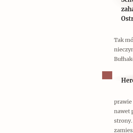
Sch
zaha
Ost
Tak mów
nieczyn
Bułhako
Here
prawie 
nawet p
strony.
zamies