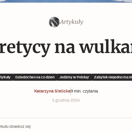
Czytaj dalej
Czytaj dalej
Artykuły
Czytaj dalej
retycy na wulka
tykuły
Dziedzictwo na co dzień
Jedźmy w Polskę!
Zabytek niejedno ma i
Memento dla modernizmu
Katarzyna Sielicka
9 min. czytania
5 grudnia 2024
ykułu dowiesz się: