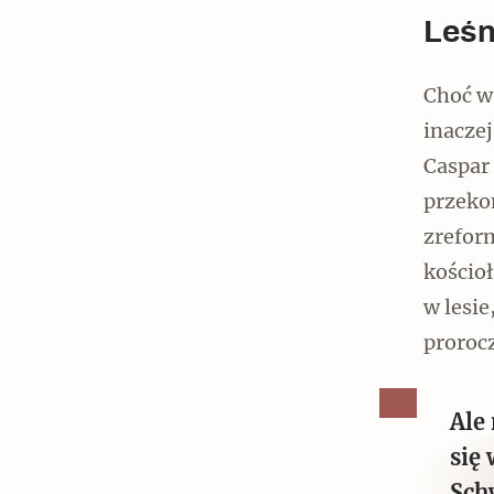
Leśn
Choć w 
inaczej
Caspar
przeko
zrefor
kościo
w lesie
proroc
Ale
się