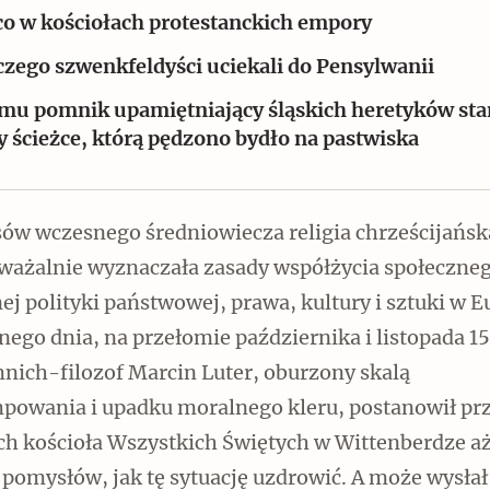
co w kościołach protestanckich empory
czego szwenkfeldyści uciekali do Pensylwanii
mu pomnik upamiętniający śląskich heretyków sta
y ścieżce, którą pędzono bydło na pastwiska
Czytaj dalej
sów wczesnego średniowiecza religia chrześcijańsk
ważalnie wyznaczała zasady współżycia społeczne
nej polityki państwowej, prawa, kultury i sztuki w E
Zabierz mapę na wakacje!
ego dnia, na przełomie października i listopada 1
mnich-filozof Marcin Luter, oburzony skalą
powania i upadku moralnego kleru, postanowił prz
ch kościoła Wszystkich Świętych w Wittenberdze a
pomysłów, jak tę sytuację uzdrowić. A może wysłał