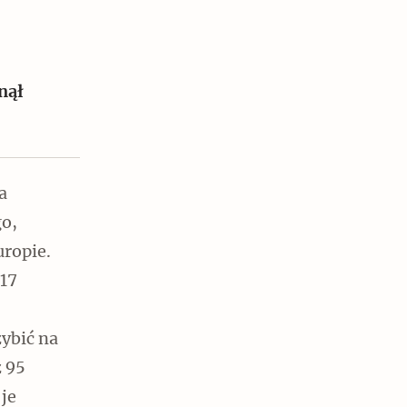
nął
Czytaj dalej
a
go,
uropie.
517
ybić na
ż 95
 je