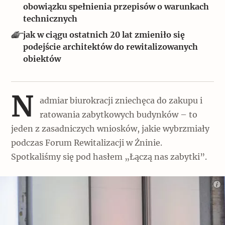
Popularne
obowiązku spełnienia przepisów o warunkach
technicznych
Wskazówki idą w dobrą stronę
jak w ciągu ostatnich 20 lat zmieniło się
podejście architektów do rewitalizowanych
obiektów
Varia
Popularne
N
admiar biurokracji zniechęca do zakupu i
Memento dla modernizmu
ratowania zabytkowych budynków – to
jeden z zasadniczych wniosków, jakie wybrzmiały
podczas Forum Rewitalizacji w Żninie.
Zabytek niejedno ma imię
Spotkaliśmy się pod hasłem „Łączą nas zabytki”.
Popularne
Niewykonalne? Nie dla Wawelu