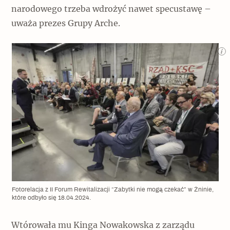
narodowego trzeba wdrożyć nawet specustawę –
uważa prezes Grupy Arche.
Fotorelacja z II Forum Rewitalizacji “Zabytki nie mogą czekać” w Żninie,
które odbyło się 18.04.2024.
Wtórowała mu Kinga Nowakowska z zarządu