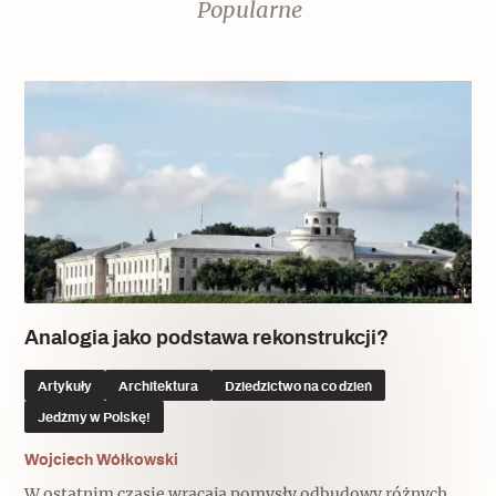
Popularne
Analogia jako podstawa rekonstrukcji?
Artykuły
Architektura
Dziedzictwo na co dzień
Jedźmy w Polskę!
Wojciech Wółkowski
W ostatnim czasie wracają pomysły odbudowy różnych