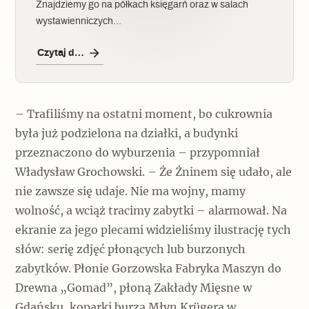
Znajdziemy go na półkach księgarń oraz w salach
wystawienniczych…
Czytaj dalej
– Trafiliśmy na ostatni moment, bo cukrownia
była już podzielona na działki, a budynki
przeznaczono do wyburzenia – przypomniał
Władysław Grochowski. – Że Żninem się udało, ale
nie zawsze się udaje. Nie ma wojny, mamy
wolność, a wciąż tracimy zabytki – alarmował. Na
ekranie za jego plecami widzieliśmy ilustrację tych
słów: serię zdjęć płonących lub burzonych
zabytków. Płonie Gorzowska Fabryka Maszyn do
Drewna „Gomad”, płoną Zakłady Mięsne w
Gdańsku, koparki burzą Młyn Krügera w