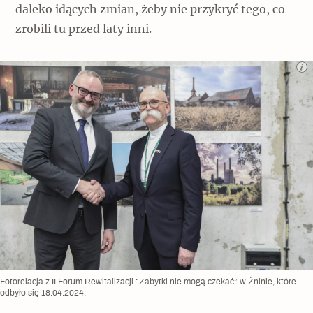
daleko idących zmian, żeby nie przykryć tego, co
zrobili tu przed laty inni.
Fotorelacja z II Forum Rewitalizacji “Zabytki nie mogą czekać” w Żninie, które
odbyło się 18.04.2024.