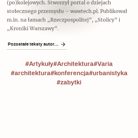
(po)kolejowych. Stworzył portal o dziejach
stołecznego przemysłu – wawtech.pl. Publikował
m.in. na łamach „Rzeczpospolitej”, „Stolicy” i
„Kroniki Warszawy”.
Pozostałe teksty autora/ki
#Artykuły
#Architektura
#Varia
#architektura
#konferencja
#urbanistyka
#zabytki