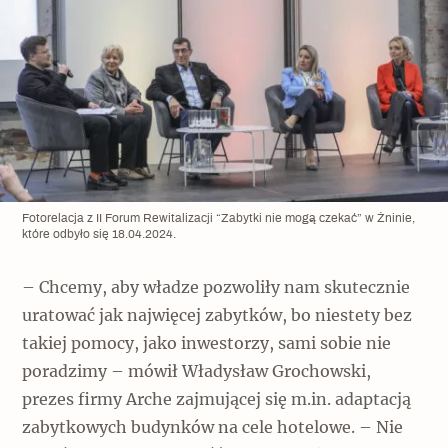
Archeologia
Popularne
Szyb pierwszej windy w Warszawie
Świat
Fotorelacja z II Forum Rewitalizacji “Zabytki nie mogą czekać” w Żninie,
Popularne
które odbyło się 18.04.2024.
Zabierz mapę na wakacje!
– Chcemy, aby władze pozwoliły nam skutecznie
uratować jak najwięcej zabytków, bo niestety bez
takiej pomocy, jako inwestorzy, sami sobie nie
poradzimy – mówił Władysław Grochowski,
prezes firmy Arche zajmującej się m.in. adaptacją
zabytkowych budynków na cele hotelowe. – Nie