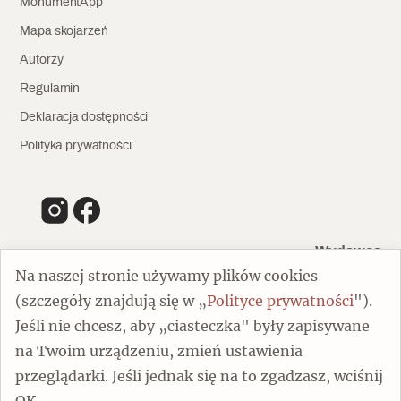
MonumentApp
Mapa skojarzeń
Autorzy
Regulamin
Deklaracja dostępności
Polityka prywatności
Wydawca
Na naszej stronie używamy plików cookies
(szczegóły znajdują się w „
Polityce prywatności
").
00-805 Warszawa
Jeśli nie chcesz, aby „ciasteczka" były zapisywane
ul. Chmielna 132/134
na Twoim urządzeniu, zmień ustawienia
Dofinansowano ze środków Ministra Kultury i Dziedzictwa
Narodowego
przeglądarki. Jeśli jednak się na to zgadzasz, wciśnij