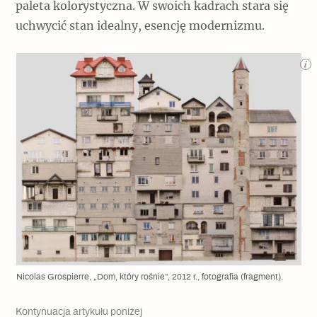
paleta kolorystyczna. W swoich kadrach stara się
Archeologia
uchwycić stan idealny, esencję modernizmu.
Popularne
Szyb pierwszej windy w Warszawie
Świat
Popularne
Zabierz mapę na wakacje!
Nicolas Grospierre, „Dom, który rośnie”, 2012 r., fotografia (fragment).
Kontynuacja artykułu poniżej