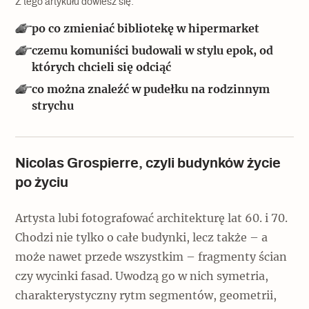
Z tego artykułu dowiesz się:
Popularne
po co zmieniać bibliotekę w hipermarket
Wskazówki idą w dobrą stronę
czemu komuniści budowali w stylu epok, od
których chcieli się odciąć
co można znaleźć w pudełku na rodzinnym
Varia
strychu
Popularne
Memento dla modernizmu
Nicolas Grospierre, czyli budynków życie
po życiu
Zabytek niejedno ma imię
Artysta lubi fotografować architekturę lat 60. i 70.
Popularne
Chodzi nie tylko o całe budynki, lecz także – a
może nawet przede wszystkim – fragmenty ścian
Niewykonalne? Nie dla Wawelu
czy wycinki fasad. Uwodzą go w nich symetria,
charakterystyczny rytm segmentów, geometrii,