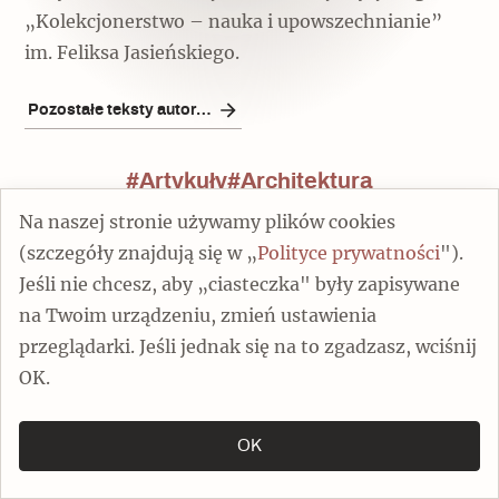
„Kolekcjonerstwo – nauka i upowszechnianie”
im. Feliksa Jasieńskiego.
Pozostałe teksty autora/ki
#Artykuły
#Architektura
#Dziedzictwo na co dzień
Na naszej stronie używamy plików cookies
#Jedźmy w Polskę!
#architektura
(szczegóły znajdują się w „
Polityce prywatności
").
#polskiemiasta
#sztuka
#urbanistyka
Jeśli nie chcesz, aby „ciasteczka" były zapisywane
#zabytek ma nie jedno imie
na Twoim urządzeniu, zmień ustawienia
przeglądarki. Jeśli jednak się na to zgadzasz, wciśnij
OK.
OK