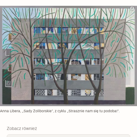
Anna Libera, „Sady Żoliborskie”, z cyklu „Strasznie nam się tu podoba!”.
Zobacz również