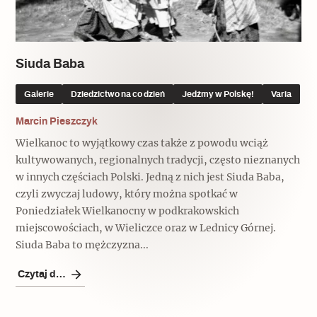
Popularne
Popularne
Zobacz również
Kruchość rzeczy
Biskupin - rezerwat archeologiczny
Dziedzictwo na co dzień
Patronaty
Siuda Baba
Popularne
Wywiady
Galerie
Dziedzictwo na co dzień
Jedźmy w Polskę!
Varia
Muzea od nowa
MonumentApp
Jak wskrzesić smak
Popularne
Marcin Pieszczyk
Popularne
Mapa skojarzeń
Wielkanoc to wyjątkowy czas także z powodu wciąż
Jak to działa? Czyli nowa odsłona
Dolnośląski Indiana Jones
kultywowanych, regionalnych tradycji, często nieznanych
Narodowego Muzeum Techniki
Ludzie
w innych częściach Polski. Jedną z nich jest Siuda Baba,
Krakowskie Kawiarnie
czyli zwyczaj ludowy, który można spotkać w
Popularne
Poniedziałek Wielkanocny w podkrakowskich
Recenzje
Polska ze smakiem
miejscowościach, w Wieliczce oraz w Lednicy Górnej.
Siostry rzeźbiarki
Popularne
Popularne
Siuda Baba to mężczyzna...
Kuchnia w Ostromecku: puder z
Czytaj dalej
Ulubieniec Fortuny
jarmużu, zupa z krwi
Jedźmy w Polskę!