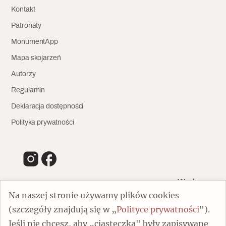
Kontakt
Patronaty
MonumentApp
Mapa skojarzeń
Autorzy
Regulamin
Deklaracja dostępności
Polityka prywatności
Wydawca
Na naszej stronie używamy plików cookies
(szczegóły znajdują się w „
Polityce prywatności
").
00-805 Warszawa
Jeśli nie chcesz, aby „ciasteczka" były zapisywane