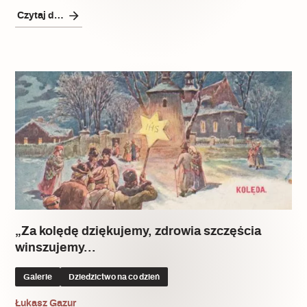
Czytaj dalej
„Za kolędę dziękujemy, zdrowia szczęścia
winszujemy…
Galerie
Dziedzictwo na co dzień
Łukasz Gazur