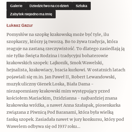
Galerie
Dziedzictwo na co dzień
Sztuka
Zabytek niejedno ma imię
Łukasz Gazur
Pomysłów na szopkę krakowską może być tyle, ilu
szopkarzy, którzy ją tworzą. Bo to żywa tradycja, która
reaguje na zastaną rzeczywistość. To dlatego zasiedlają ją
nie tylko Święta Rodzina i tradycyjni bohaterowie
krakowskich szopek: Lajkonik, Smok Wawelski,
hejnalista, krakowiacy, bracia kurkowi. W ostatnich latach
pojawiali się m.in. Jan Paweł II, Robert Lewandowski,
muzyk uliczny Gienek Loska, Biała Dama -
niezapomniany krakowski mim występujący przed
kościołem Mariackim, Dzidzianna - najbardziej znana
krakowska wróżka, a nawet Anna Szałapak, piosenkarka
związana z Piwnicą Pod Baranami, która była wielką
fanką szopek. Zasiadała nawet w jury konkursu, który pod
Wawelem odbywa się od 1937 roku...