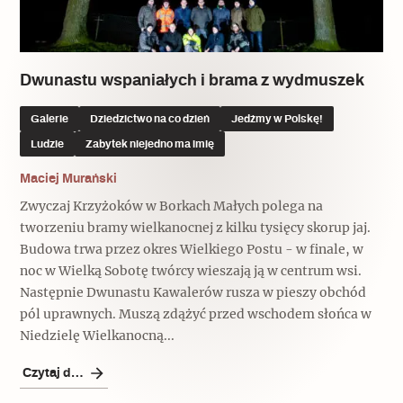
Dwunastu wspaniałych i brama z wydmuszek
Galerie
Dziedzictwo na co dzień
Jedźmy w Polskę!
Ludzie
Zabytek niejedno ma imię
Maciej Murański
Zwyczaj Krzyżoków w Borkach Małych polega na
tworzeniu bramy wielkanocnej z kilku tysięcy skorup jaj.
Budowa trwa przez okres Wielkiego Postu - w finale, w
noc w Wielką Sobotę twórcy wieszają ją w centrum wsi.
Następnie Dwunastu Kawalerów rusza w pieszy obchód
pól uprawnych. Muszą zdążyć przed wschodem słońca w
Niedzielę Wielkanocną...
Czytaj dalej