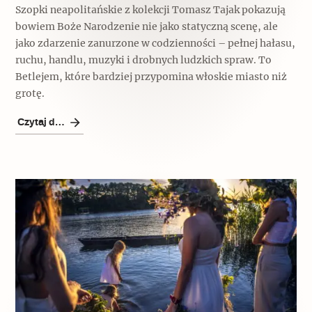
Szopki neapolitańskie z kolekcji Tomasz Tajak pokazują
Archeologia
bowiem Boże Narodzenie nie jako statyczną scenę, ale
jako zdarzenie zanurzone w codzienności – pełnej hałasu,
Popularne
ruchu, handlu, muzyki i drobnych ludzkich spraw. To
Betlejem, które bardziej przypomina włoskie miasto niż
Szyb pierwszej windy w Warszawie
grotę.
Czytaj dalej
Świat
Popularne
Zabierz mapę na wakacje!