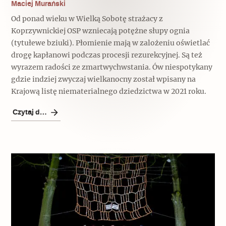
Maciej Murański
Od ponad wieku w Wielką Sobotę strażacy z
Koprzywnickiej OSP wzniecają potężne słupy ognia
(tytułewe bziuki). Płomienie mają w zalożeniu oświetlać
drogę kapłanowi podczas procesji rezurekcyjnej. Są też
wyrazem radości ze zmartwychwstania. Ów niespotykany
gdzie indziej zwyczaj wielkanocny został wpisany na
Krajową listę niematerialnego dziedzictwa w 2021 roku.
Czytaj dalej