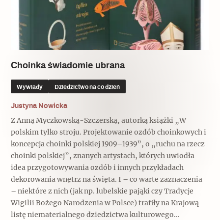
Choinka świadomie ubrana
Wywiady
Dziedzictwo na co dzień
Justyna Nowicka
Z Anną Myczkowską-Szczerską, autorką książki „W
polskim tylko stroju. Projektowanie ozdób choinkowych i
koncepcja choinki polskiej 1909–1939”, o „ruchu na rzecz
choinki polskiej”, znanych artystach, których uwiodła
idea przygotowywania ozdób i innych przykładach
dekorowania wnętrz na święta. I – co warte zaznaczenia
– niektóre z nich (jak np. lubelskie pająki czy Tradycje
Wigilii Bożego Narodzenia w Polsce) trafiły na Krajową
listę niematerialnego dziedzictwa kulturowego...