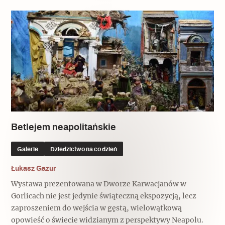
Popularne
Wskazówki idą w dobrą stronę
Varia
Popularne
Memento dla modernizmu
Betlejem neapolitańskie
Galerie
Dziedzictwo na co dzień
Zabytek niejedno ma imię
Łukasz Gazur
Popularne
Wystawa prezentowana w Dworze Karwacjanów w
Gorlicach nie jest jedynie świąteczną ekspozycją, lecz
Niewykonalne? Nie dla Wawelu
zaproszeniem do wejścia w gęstą, wielowątkową
opowieść o świecie widzianym z perspektywy Neapolu.