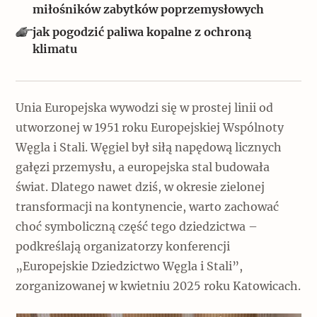
Popularne
miłośników zabytków poprzemysłowych
jak pogodzić paliwa kopalne z ochroną
Wskazówki idą w dobrą stronę
klimatu
Varia
Unia Europejska wywodzi się w prostej linii od
Popularne
utworzonej w 1951 roku Europejskiej Wspólnoty
Węgla i Stali. Węgiel był siłą napędową licznych
Memento dla modernizmu
gałęzi przemysłu, a europejska stal budowała
świat. Dlatego nawet dziś, w okresie zielonej
transformacji na kontynencie, warto zachować
Zabytek niejedno ma imię
choć symboliczną część tego dziedzictwa –
Popularne
podkreślają organizatorzy konferencji
„Europejskie Dziedzictwo Węgla i Stali”,
Niewykonalne? Nie dla Wawelu
zorganizowanej w kwietniu 2025 roku Katowicach.