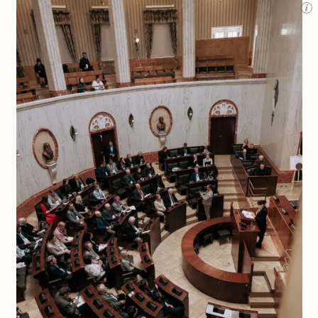
Archeologia
Popularne
Szyb pierwszej windy w Warszawie
Świat
Popularne
Zabierz mapę na wakacje!