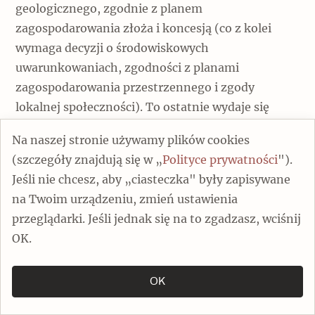
geologicznego, zgodnie z planem
zagospodarowania złoża i koncesją (co z kolei
wymaga decyzji o środowiskowych
uwarunkowaniach, zgodności z planami
zagospodarowania przestrzennego i zgody
lokalnej społeczności). To ostatnie wydaje się
szczególnie ważne, bo terytorialne plany
Na naszej stronie używamy plików cookies
sprawiedliwej transformacji nie przewidują
(szczegóły znajdują się w „
Polityce prywatności
").
dofinansowania procesów odchodzenia od
Jeśli nie chcesz, aby „ciasteczka" były zapisywane
gospodarki wysokoemisyjnej w gminach, w
na Twoim urządzeniu, zmień ustawienia
których prowadzone jest wydobycie. Wreszcie,
przeglądarki. Jeśli jednak się na to zgadzasz, wciśnij
trzeba pamiętać, jak kosztowne jest spełnienie
OK.
wymogów bezpieczeństwa w czynnej kopalni.
OK