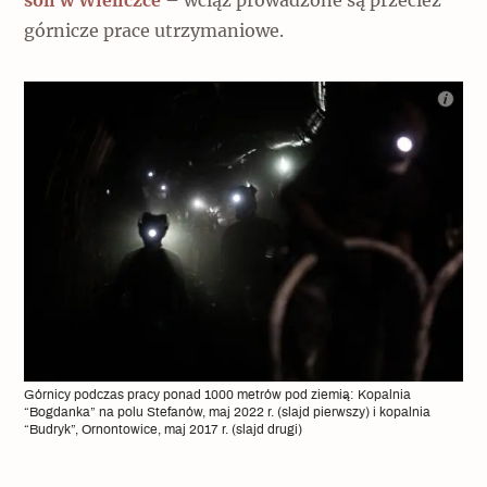
soli w Wieliczce
– wciąż prowadzone są przecież
górnicze prace utrzymaniowe.
Górnicy podczas pracy ponad 1000 metrów pod ziemią: Kopalnia
“Bogdanka” na polu Stefanów, maj 2022 r. (slajd pierwszy) i kopalnia
“Budryk”, Ornontowice, maj 2017 r. (slajd drugi)