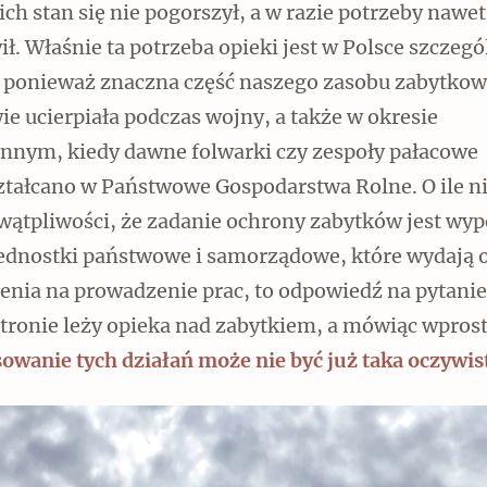
 ich stan się nie pogorszył, a w razie potrzeby nawet
ł. Właśnie ta potrzeba opieki jest w Polsce szczegó
 ponieważ znaczna część naszego zasobu zabytko
ie ucierpiała podczas wojny, a także w okresie
Czytaj dalej
nnym, kiedy dawne folwarki czy zespoły pałacowe
ztałcano w Państwowe Gospodarstwa Rolne. O ile n
ątpliwości, że zadanie ochrony zabytków jest wyp
jednostki państwowe i samorządowe, które wydają o
enia na prowadzenie prac, to odpowiedź na pytanie
stronie leży opieka nad zabytkiem, a mówiąc wpros
owanie tych działań może nie być już taka oczywis