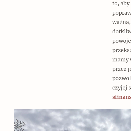
to, aby
poprawi
ważna,
dotkliw
Czytaj dalej
powoje
przeks
mamy w
przez 
pozwol
czyjej 
sfinans