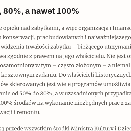
 80%, a nawet 100%
 opieki nad zabytkami, a więc organizacja i finan
u konserwacji, prac budowlanych i najważniejszego
 widzenia trwałości zabytku – bieżącego utrzyman
a zgodnie z prawem na jego właścicielu. Nie jest 
 osamotniony w tym – często złożonym – a niemal
 kosztownym zadaniu. Do właścicieli historycznyc
ów skierowanych jest wiele programów umożliwia
anie od 50% do 80%, a w uzasadnionych przypadk
100% środków na wykonanie niezbędnych prac z za
wacji i remontu.
są przede wszystkim środki Ministra Kultury i Dzie