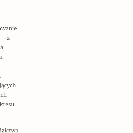
sowanie
 – z
ia
on
h
jących
ach
kresu
dzictwa