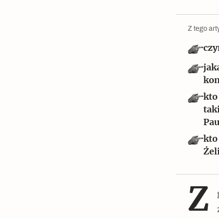
Czytaj dalej
Z tego art
czy
jak
Czytaj dalej
kon
kto
tak
Pau
kto
Szyb pierwszej windy w
Żel
Warszawie
Z