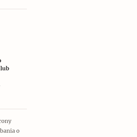
Czytaj dalej
o
 lub
rony
dbania o