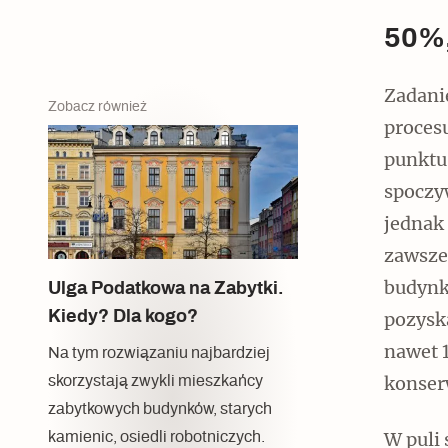
50%,
Zadanie
Zobacz również
proces
punktu
spoczyw
jednak
zawsze
budynk
Ulga Podatkowa na Zabytki.
Kiedy? Dla kogo?
pozysk
nawet 
Na tym rozwiązaniu najbardziej
skorzystają zwykli mieszkańcy
konser
zabytkowych budynków, starych
kamienic, osiedli robotniczych.
W puli 