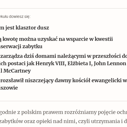
ykułu dowiesz się:
m jest klasztor dusz
ą kwotę można uzyskać na wsparcie w kwestii
Czytaj dalej
serwacji zabytku
 zarządza dziś domami należącymi w przeszłości d
ich postaci jak Henryk VIII, Elżbieta I, John Lennon
l McCartney
 rozsławił niszczejący dawny kościół ewangelicki w
Zabierz mapę na wakacje!
iszowie
godnie z polskim prawem rozróżniamy pojęcie och
zabytków oraz opieki nad nimi, czyli utrzymania i 