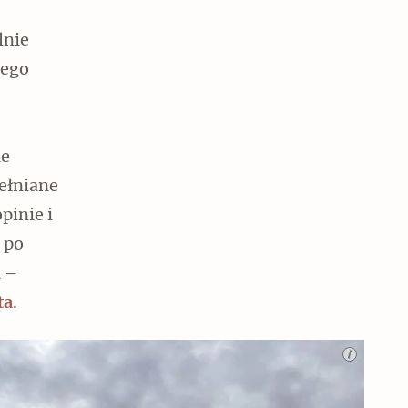
lnie
wego
ie
ełniane
pinie i
 po
t –
ta
.