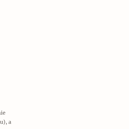
nie
u), a