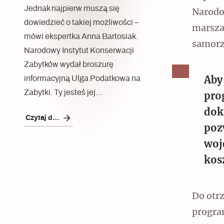
Jednak najpierw muszą się
Narodo
dowiedzieć o takiej możliwości –
marsza
mówi ekspertka Anna Bartosiak.
samorz
Narodowy Instytut Konserwacji
Zabytków wydał broszurę
informacyjną Ulga Podatkowa na
Aby
Zabytki. Ty jesteś jej…
pro
dok
Czytaj dalej
poz
woj
kos
Do otr
program