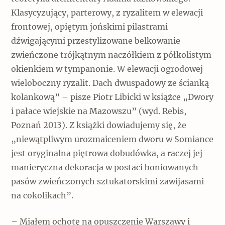
Klasycyzujący, parterowy, z ryzalitem w elewacji
frontowej, opiętym jońskimi pilastrami
dźwigającymi przestylizowane belkowanie
zwieńczone trójkątnym naczółkiem z półkolistym
okienkiem w tympanonie. W elewacji ogrodowej
wieloboczny ryzalit. Dach dwuspadowy ze ścianką
kolankową” – pisze Piotr Libicki w książce „Dwory
i pałace wiejskie na Mazowszu” (wyd. Rebis,
Poznań 2013). Z książki dowiadujemy się, że
„niewątpliwym urozmaiceniem dworu w Somiance
jest oryginalna piętrowa dobudówka, a raczej jej
manieryczna dekoracja w postaci boniowanych
pasów zwieńczonych sztukatorskimi zawijasami
na cokolikach”.
– Miałem ochotę na opuszczenie Warszawy i