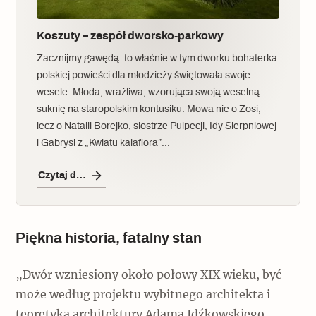
Koszuty – zespół dworsko-parkowy
Zacznijmy gawędą: to właśnie w tym dworku bohaterka
polskiej powieści dla młodzieży świętowała swoje
wesele. Młoda, wrażliwa, wzorująca swoją weselną
suknię na staropolskim kontusiku. Mowa nie o Zosi,
lecz o Natalii Borejko, siostrze Pulpecji, Idy Sierpniowej
i Gabrysi z „Kwiatu kalafiora”…
Czytaj dalej
Piękna historia, fatalny stan
„Dwór wzniesiony około połowy XIX wieku, być
może według projektu wybitnego architekta i
teoretyka architektury Adama Idźkowskiego.