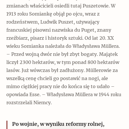
zmianach właścicieli osiedli tutaj Puszetowie. W
1913 roku Somiankę objął po ojcu, wraz z
rodzeństwem, Ludwik Puszet, używający
francuskiej pisowni nazwiska du Puget, znany
rzeźbiarz, pisarz i historyk sztuki. Od lat 20. XX
wieku Somianka należała do Władysława Müllera.
– Przed wojną dwór nie był zbyt bogaty. Majątek
liczył 2300 hektarów, w tym ponad 800 hektarów
lasów. Już wówczas był zadłużony. Müllerowie za
wszelką cenę chcieli go postawić na nogi, ale
mimo ciężkiej pracy nie do końca się to udało –
opowiada Esse. – Władysława Müllera w 1944 roku
rozstrzelali Niemcy.
Po wojnie, w wyniku reformy rolnej,