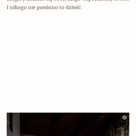
I nikogo nie powinno to dziwić.
Archeologia
Popularne
Szyb pierwszej windy w Warszawie
Świat
Popularne
Zabierz mapę na wakacje!