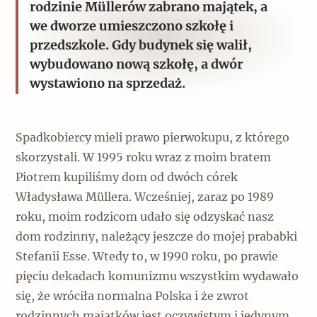
rodzinie Müllerów zabrano majątek, a
we dworze umieszczono szkołę i
przedszkole. Gdy budynek się walił,
wybudowano nową szkołę, a dwór
wystawiono na sprzedaż.
Spadkobiercy mieli prawo pierwokupu, z którego
skorzystali. W 1995 roku wraz z moim bratem
Piotrem kupiliśmy dom od dwóch córek
Władysława Müllera. Wcześniej, zaraz po 1989
roku, moim rodzicom udało się odzyskać nasz
dom rodzinny, należący jeszcze do mojej prababki
Stefanii Esse. Wtedy to, w 1990 roku, po prawie
pięciu dekadach komunizmu wszystkim wydawało
się, że wróciła normalna Polska i że zwrot
rodzinnych majątków jest oczywistym i jedynym