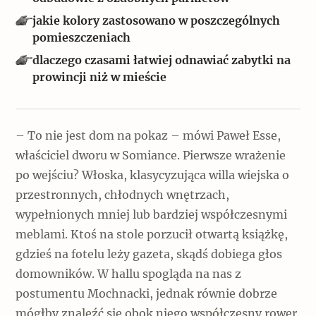
Popularne
jakie kolory zastosowano w poszczególnych
pomieszczeniach
Wskazówki idą w dobrą stronę
dlaczego czasami łatwiej odnawiać zabytki na
prowincji niż w mieście
Varia
Popularne
– To nie jest dom na pokaz – mówi Paweł Esse,
właściciel dworu w Somiance. Pierwsze wrażenie
Memento dla modernizmu
po wejściu? Włoska, klasycyzująca willa wiejska o
przestronnych, chłodnych wnętrzach,
wypełnionych mniej lub bardziej współczesnymi
Zabytek niejedno ma imię
meblami. Ktoś na stole porzucił otwartą książkę,
Popularne
gdzieś na fotelu leży gazeta, skądś dobiega głos
domowników. W hallu spogląda na nas z
Niewykonalne? Nie dla Wawelu
postumentu Mochnacki, jednak równie dobrze
mógłby znaleźć się obok niego współczesny rower.