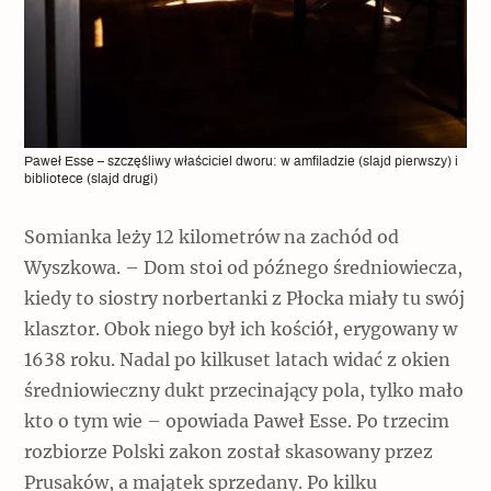
Paweł Esse – szczęśliwy właściciel dworu: w amfiladzie (slajd pierwszy) i
bibliotece (slajd drugi)
Somianka leży 12 kilometrów na zachód od
Wyszkowa. – Dom stoi od późnego średniowiecza,
kiedy to siostry norbertanki z Płocka miały tu swój
klasztor. Obok niego był ich kościół, erygowany w
1638 roku. Nadal po kilkuset latach widać z okien
średniowieczny dukt przecinający pola, tylko mało
kto o tym wie – opowiada Paweł Esse. Po trzecim
rozbiorze Polski zakon został skasowany przez
Prusaków, a majątek sprzedany. Po kilku