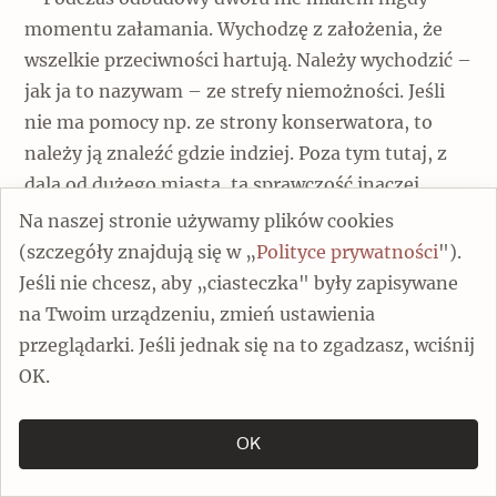
momentu załamania. Wychodzę z założenia, że
wszelkie przeciwności hartują. Należy wychodzić –
jak ja to nazywam – ze strefy niemożności. Jeśli
nie ma pomocy np. ze strony konserwatora, to
należy ją znaleźć gdzie indziej. Poza tym tutaj, z
dala od dużego miasta, ta sprawczość inaczej
działa, jest dużo większa. Mamy więcej miejsca na
Na naszej stronie używamy plików cookies
własną kreację, oczywiście w pewnych ramach. To
(szczegóły znajdują się w „
Polityce prywatności
").
prowadzenie życia w zgodzie z własnym
Jeśli nie chcesz, aby „ciasteczka" były zapisywane
systemem wartości daje ogromną satysfakcję –
na Twoim urządzeniu, zmień ustawienia
stwierdza właściciel. – Do mojego domu
przeglądarki. Jeśli jednak się na to zgadzasz, wciśnij
wprowadziłem się w 2000 roku. Dokładnie
OK.
pamiętam ten dzień. Mieszkałem wygodnie przy
ul. Narbutta w Warszawie.
OK