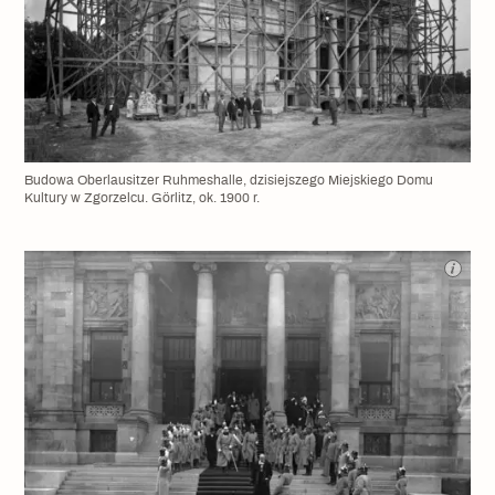
Budowa Oberlausitzer Ruhmeshalle, dzisiejszego Miejskiego Domu
Kultury w Zgorzelcu. Görlitz, ok. 1900 r.