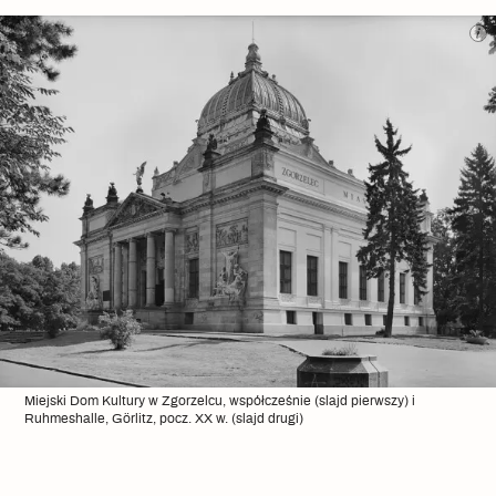
Miejski Dom Kultury w Zgorzelcu, współcześnie (slajd pierwszy) i
Ruhmeshalle, Görlitz, pocz. XX w. (slajd drugi)