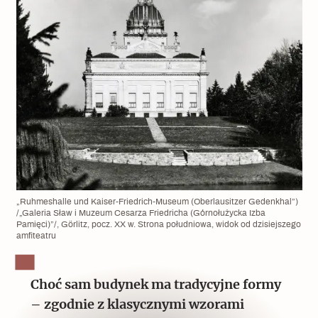
„Ruhmeshalle und Kaiser-Friedrich-Museum (Oberlausitzer Gedenkhal”)
/„Galeria Sław i Muzeum Cesarza Friedricha (Górnołużycka Izba
Pamięci)”/, Görlitz, pocz. XX w. Strona południowa, widok od dzisiejszego
amfiteatru
Choć sam budynek ma tradycyjne formy
– zgodnie z klasycznymi wzorami