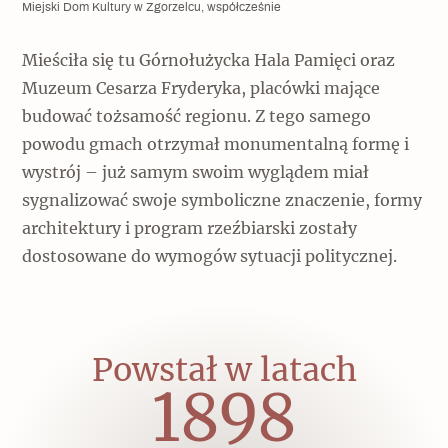
Miejski Dom Kultury w Zgorzelcu, współcześnie
Archeologia
Mieściła się tu Górnołużycka Hala Pamięci oraz
Popularne
Muzeum Cesarza Fryderyka, placówki mające
Szyb pierwszej windy w Warszawie
budować tożsamość regionu. Z tego samego
powodu gmach otrzymał monumentalną formę i
wystrój – już samym swoim wyglądem miał
Świat
sygnalizować swoje symboliczne znaczenie, formy
architektury i program rzeźbiarski zostały
Popularne
dostosowane do wymogów sytuacji politycznej.
Zabierz mapę na wakacje!
Powstał w latach
1898