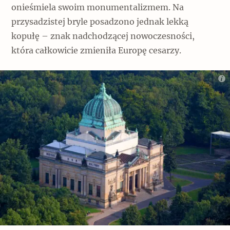
Popularne
onieśmiela swoim monumentalizmem. Na
przysadzistej bryle posadzono jednak lekką
Wskazówki idą w dobrą stronę
kopułę – znak nadchodzącej nowoczesności,
która całkowicie zmieniła Europę cesarzy.
Varia
Popularne
Memento dla modernizmu
Zabytek niejedno ma imię
Popularne
Niewykonalne? Nie dla Wawelu