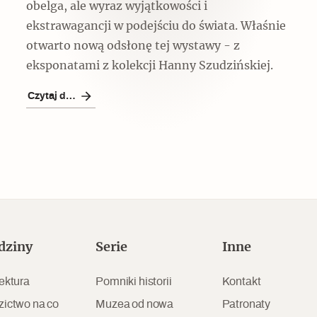
obelga, ale wyraz wyjątkowości i
ekstrawagancji w podejściu do świata. Właśnie
otwarto nową odsłonę tej wystawy - z
eksponatami z kolekcji Hanny Szudzińskiej.
Czytaj dalej
Czytaj dalej
Zabierz mapę na wakacje!
dziny
Serie
Inne
ektura
Pomniki historii
Kontakt
zictwo na co
Muzea od nowa
Patronaty