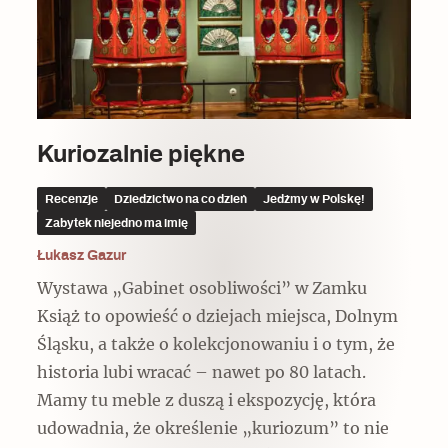
Czytaj dalej
Czytaj dalej
Czytaj dalej
Kuriozalnie piękne
Recenzje
Dziedzictwo na co dzień
Jedźmy w Polskę!
Zabytek niejedno ma imię
Łukasz Gazur
Wystawa „Gabinet osobliwości” w Zamku
Memento dla modernizmu
Książ to opowieść o dziejach miejsca, Dolnym
Śląsku, a także o kolekcjonowaniu i o tym, że
historia lubi wracać – nawet po 80 latach.
Mamy tu meble z duszą i ekspozycję, która
udowadnia, że określenie „kuriozum” to nie