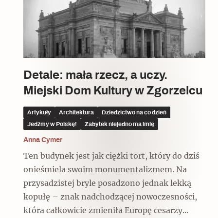
Czytaj dalej
Czytaj dalej
Czytaj dalej
Detale: mała rzecz, a uczy.
Miejski Dom Kultury w Zgorzelcu
Ulubieniec Fortuny
Artykuły
Architektura
Dziedzictwo na co dzień
Jedźmy w Polskę!
Zabytek niejedno ma imię
Anna Cymer
Wskazówki idą w dobrą stronę
Ten budynek jest jak ciężki tort, który do dziś
onieśmiela swoim monumentalizmem. Na
przysadzistej bryle posadzono jednak lekką
kopułę – znak nadchodzącej nowoczesności,
która całkowicie zmieniła Europę cesarzy...