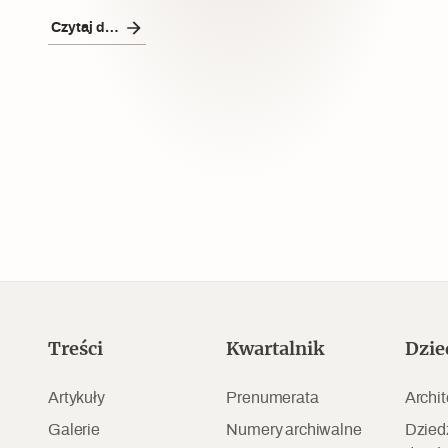
Czytaj dalej
Czytaj dalej
Czytaj dalej
Szyb pierwszej windy w
Warszawie
Treści
Kwartalnik
Dzie
Artykuły
Prenumerata
Archit
Galerie
Numery archiwalne
Dzied