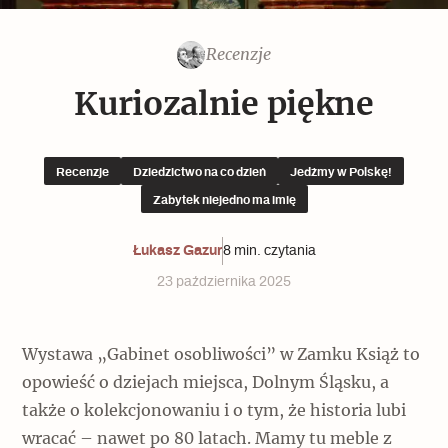
Popularne
Popularne
Zobacz również
Kruchość rzeczy
Biskupin - rezerwat archeologiczny
Recenzje
Dziedzictwo na co dzień
Patronaty
Kuriozalnie piękne
Popularne
Wywiady
Muzea od nowa
MonumentApp
Jak wskrzesić smak
Popularne
Popularne
Recenzje
Dziedzictwo na co dzień
Jedźmy w Polskę!
Mapa skojarzeń
Zabytek niejedno ma imię
Jak to działa? Czyli nowa odsłona
Dolnośląski Indiana Jones
Narodowego Muzeum Techniki
Ludzie
Łukasz Gazur
8 min. czytania
Krakowskie Kawiarnie
23 października 2025
Popularne
Recenzje
Polska ze smakiem
Siostry rzeźbiarki
Popularne
Popularne
Wystawa „Gabinet osobliwości” w Zamku Książ to
Kuchnia w Ostromecku: puder z
opowieść o dziejach miejsca, Dolnym Śląsku, a
Ulubieniec Fortuny
jarmużu, zupa z krwi
także o kolekcjonowaniu i o tym, że historia lubi
Jedźmy w Polskę!
wracać – nawet po 80 latach. Mamy tu meble z