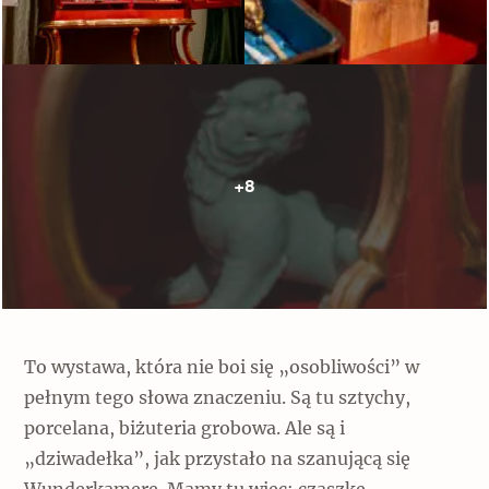
+8
To wystawa, która nie boi się „osobliwości” w
pełnym tego słowa znaczeniu. Są tu sztychy,
porcelana, biżuteria grobowa. Ale są i
„dziwadełka”, jak przystało na szanującą się