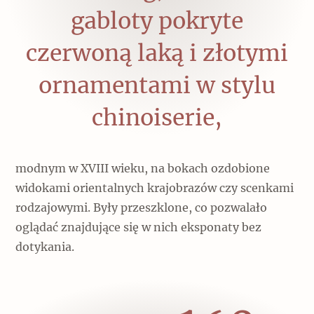
gabloty pokryte
Archeologia
Popularne
czerwoną laką i złotymi
Szyb pierwszej windy w Warszawie
ornamentami w stylu
chinoiserie,
Świat
Popularne
modnym w XVIII wieku, na bokach ozdobione
widokami orientalnych krajobrazów czy scenkami
Zabierz mapę na wakacje!
rodzajowymi. Były przeszklone, co pozwalało
oglądać znajdujące się w nich eksponaty bez
dotykania.