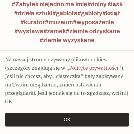
#Zabytek niejedno ma imię
#dolny śląsk
#dzieła sztuki
#gablota
#gabloty
#książ
#kurator
#muzeum
#wyposażenie
#wystawa
#zamek
#ziemie odzyskane
#ziemie wyzyskane
Na naszej stronie używamy plików cookies
(szczegóły znajdują się w „
Polityce prywatności
").
Jeśli nie chcesz, aby „ciasteczka" były zapisywane
na Twoim urządzeniu, zmień ustawienia
przeglądarki. Jeśli jednak się na to zgadzasz, wciśnij
Popularne
OK.
OK