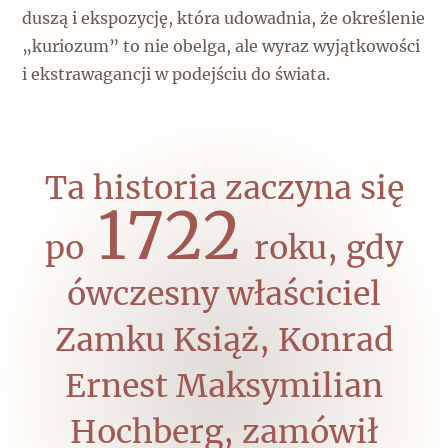
Popularne
duszą i ekspozycję, która udowadnia, że określenie
„kuriozum” to nie obelga, ale wyraz wyjątkowości
Wskazówki idą w dobrą stronę
i ekstrawagancji w podejściu do świata.
Varia
Popularne
Ta historia zaczyna się
1722
Memento dla modernizmu
po
roku, gdy
ówczesny właściciel
Zabytek niejedno ma imię
Zamku Książ, Konrad
Popularne
Ernest Maksymilian
Niewykonalne? Nie dla Wawelu
Hochberg, zamówił