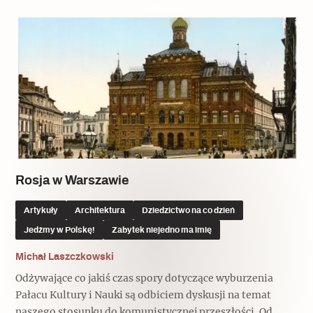
Popularne
Wskazówki idą w dobrą stronę
Varia
Popularne
Memento dla modernizmu
Rosja w Warszawie
Artykuły
Architektura
Dziedzictwo na co dzień
Zabytek niejedno ma imię
Jedźmy w Polskę!
Zabytek niejedno ma imię
Popularne
Michał Laszczkowski
Niewykonalne? Nie dla Wawelu
Odżywające co jakiś czas spory dotyczące wyburzenia
Pałacu Kultury i Nauki są odbiciem dyskusji na temat
naszego stosunku do komunistycznej przeszłości. Od