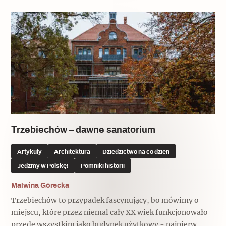
Trzebiechów – dawne sanatorium
Artykuły
Architektura
Dziedzictwo na co dzień
Jedźmy w Polskę!
Pomniki historii
Malwina Górecka
Trzebiechów to przypadek fascynujący, bo mówimy o
miejscu, które przez niemal cały XX wiek funkcjonowało
przede wszystkim jako budynek użytkowy - najpierw