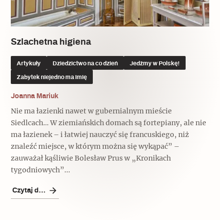
Szlachetna higiena
Artykuły
Dziedzictwo na co dzień
Jedźmy w Polskę!
Zabytek niejedno ma imię
Joanna Mariuk
Nie ma łazienki nawet w gubernialnym mieście
Siedlcach… W ziemiańskich domach są fortepiany, ale nie
ma łazienek – i łatwiej nauczyć się francuskiego, niż
znaleźć miejsce, w którym można się wykąpać” –
zauważał kąśliwie Bolesław Prus w „Kronikach
tygodniowych”...
Czytaj dalej