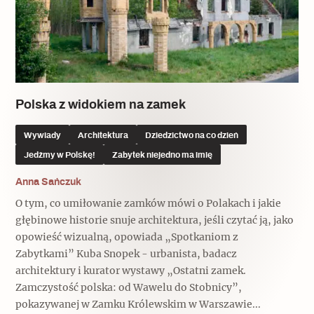
Polska z widokiem na zamek
Wywiady
Architektura
Dziedzictwo na co dzień
Jedźmy w Polskę!
Zabytek niejedno ma imię
Anna Sańczuk
O tym, co umiłowanie zamków mówi o Polakach i jakie
głębinowe historie snuje architektura, jeśli czytać ją, jako
opowieść wizualną, opowiada „Spotkaniom z
Zabytkami” Kuba Snopek - urbanista, badacz
architektury i kurator wystawy „Ostatni zamek.
Zamczystość polska: od Wawelu do Stobnicy”,
pokazywanej w Zamku Królewskim w Warszawie...