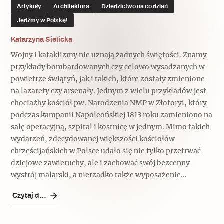
Popularne
Popularne
Artykuły
Architektura
Dziedzictwo na co dzień
Zobacz również
Jedźmy w Polskę!
Kruchość rzeczy
Biskupin - rezerwat archeologiczny
Dziedzictwo na co dzień
Katarzyna Sielicka
Patronaty
Wojny i kataklizmy nie uznają żadnych świętości. Znamy
Popularne
Wywiady
przykłady bombardowanych czy celowo wysadzanych w
Muzea od nowa
MonumentApp
powietrze świątyń, jak i takich, które zostały zmienione
Jak wskrzesić smak
Popularne
Popularne
na lazarety czy arsenały. Jednym z wielu przykładów jest
Mapa skojarzeń
chociażby kościół pw. Narodzenia NMP w Złotoryi, który
Jak to działa? Czyli nowa odsłona
Dolnośląski Indiana Jones
podczas kampanii Napoleońskiej 1813 roku zamieniono na
Narodowego Muzeum Techniki
Ludzie
Krakowskie Kawiarnie
salę operacyjną, szpital i kostnicę w jednym. Mimo takich
wydarzeń, zdecydowanej większości kościołów
Popularne
Recenzje
chrześcijańskich w Polsce udało się nie tylko przetrwać
Polska ze smakiem
dziejowe zawieruchy, ale i zachować swój bezcenny
Siostry rzeźbiarki
Popularne
Popularne
wystrój malarski, a nierzadko także wyposażenie...
Kuchnia w Ostromecku: puder z
Ulubieniec Fortuny
Czytaj dalej
jarmużu, zupa z krwi
Jedźmy w Polskę!