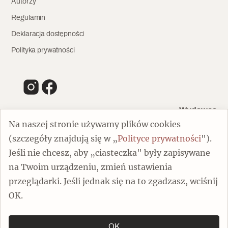
Autorzy
Regulamin
Deklaracja dostępności
Polityka prywatności
Wydawca
Na naszej stronie używamy plików cookies
(szczegóły znajdują się w „
Polityce prywatności
").
00-805 Warszawa
Jeśli nie chcesz, aby „ciasteczka" były zapisywane
ul. Chmielna 132/134
na Twoim urządzeniu, zmień ustawienia
Dofinansowano ze środków Ministra Kultury i Dziedzictwa
Narodowego
przeglądarki. Jeśli jednak się na to zgadzasz, wciśnij
OK.
OK