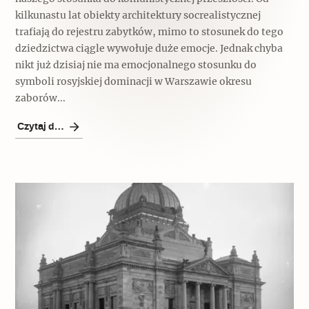
kilkunastu lat obiekty architektury socrealistycznej
Archeologia
trafiają do rejestru zabytków, mimo to stosunek do tego
Popularne
dziedzictwa ciągle wywołuje duże emocje. Jednak chyba
nikt już dzisiaj nie ma emocjonalnego stosunku do
Szyb pierwszej windy w Warszawie
symboli rosyjskiej dominacji w Warszawie okresu
zaborów...
Czytaj dalej
Świat
Popularne
Zabierz mapę na wakacje!