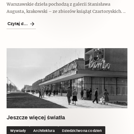
Warszawskie dzieła pochodzą z galerii Stanisława
Archeologia
Augusta, krakowski – ze zbiorów książąt Czartoryskich. ..
Popularne
Czytaj dalej
Szyb pierwszej windy w Warszawie
Świat
Popularne
Zabierz mapę na wakacje!
Jeszcze więcej światła
Wywiady
Architektura
Dziedzictwo na co dzień