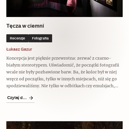
Popularne
Popularne
Zobacz również
Kruchość rzeczy
Biskupin - rezerwat archeologiczny
Dziedzictwo na co dzień
Patronaty
Tęcza w ciemni
Popularne
Wywiady
Recenzje
Fotografia
Muzea od nowa
MonumentApp
Jak wskrzesić smak
Popularne
Łukasz Gazur
Popularne
Mapa skojarzeń
Koncepcja jest pięknie przewrotna: zerwać z czarno-
Jak to działa? Czyli nowa odsłona
Dolnośląski Indiana Jones
białym stereotypem. Uświadomić, że początki fotografii
Narodowego Muzeum Techniki
Ludzie
wcale nie były pozbawione barw. Ba, że kolor był w niej
Krakowskie Kawiarnie
wręcz od początku, tylko w innych miejscach, niż się go
Popularne
spodziewaliśmy. Nie tylko w odbitkach czy emulsjach,...
Recenzje
Polska ze smakiem
Siostry rzeźbiarki
Popularne
Czytaj dalej
Popularne
Kuchnia w Ostromecku: puder z
Ulubieniec Fortuny
jarmużu, zupa z krwi
Jedźmy w Polskę!