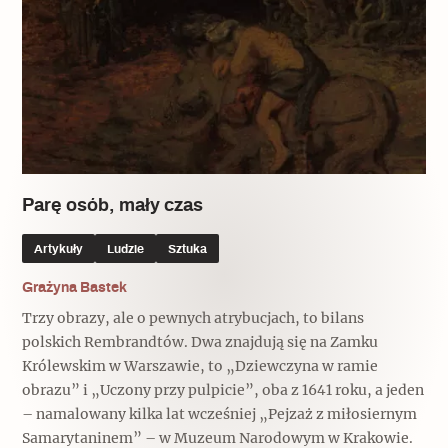
Popularne
Wskazówki idą w dobrą stronę
Varia
Popularne
Parę osób, mały czas
Memento dla modernizmu
Artykuły
Ludzie
Sztuka
Grażyna Bastek
Zabytek niejedno ma imię
Trzy obrazy, ale o pewnych atrybucjach, to bilans
polskich Rembrandtów. Dwa znajdują się na Zamku
Popularne
Królewskim w Warszawie, to „Dziewczyna w ramie
obrazu” i „Uczony przy pulpicie”, oba z 1641 roku, a jeden
Niewykonalne? Nie dla Wawelu
– namalowany kilka lat wcześniej „Pejzaż z miłosiernym
Samarytaninem” – w Muzeum Narodowym w Krakowie.