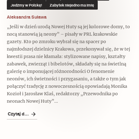
Jedźmy w Polskę!
Zabytek niejedno ma imię
Aleksandra Suława
„Jeśli w dzień urodą Nowej Huty są jej kolorowe domy, to
nocą stanowią ją neony” – pisały w PRL krakowskie
gazety. Kto po zmroku wybrał się na spacer po
najmłodszej dzielnicy Krakowa, przekonywał się, że w tej
kwestii prasa nie kłamała: stylizowane napisy, kształty
zabawek, zwierząt i bibelotów, składały się na świetlną
galerię o imponującej różnorodności O fenomenie
neonów, ich świetności i przygasaniu, a także o tym jak
połączyć tradycję z nowoczesnością opowiadają Monika
Kozioł i Jarosław Klaś, redaktorzy „Przewodnika po
neonach Nowej Huty”...
Czytaj dalej