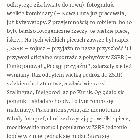
odkrytego ziła kwiaty do rowu), fotografuje
wielkie kombinaty (– Nowa Huta już pracowała,
już były wytopy. Z przyjemnością to robiłem, bo to
były bardzo fotogeniczne rzeczy, te wielkie piece,
iskry… Na tych wielkich piecach zawsze był napis:
„ZSRR – sojusz – przyjaźń to nasza przyszłość”) i
przywozi oficjalne reportaże z pobytów w ZSRR (–
Funkcjonował „Pociąg przyjaźni”, zdarzały się też
wymiany. Raz odbyłem wielką podróż do ZSRR
szlakiem bohaterstwa, a właściwie rzezi:
Stalingrad, Biełgorod, aż po Kursk. Oglądało się
pomniki i składało hołdy. I o tym robiło się
materiały). Praca intensywna, ale monotonna.
Młody fotograf, choć zachwycają go wielkie piece,
moskiewskie metro i popularne w ZSRR jedzenie
lodów w zimie, jednak się nudzi. Stara się