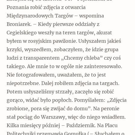
Poznania robić zdjęcia z otwarcia
Międzynarodowych Targów – wspomina
Broniarek. – Kiedy pierwsze oddziały z
Cegielskiego weszły na teren targów, akurat
byłem w rosyjskim pawilonie. Usłyszałem jakieś
krzyki, wyszedłem, zobaczyłem, że idzie grupa
ludzi z transparentem „Chcemy chleba” czy coś
takiego. Ale mnie to w ogóle nie zainteresowało.
Nie fotografowałem, uważałem, że to jest
niepotrzebne. Dalej robiłem zdjęcia na targach.
Potem usłyszeliśmy strzały, zaczęło się robić
gorąco, widać było popłoch. Pomyślałem: „Zdjęcia
zrobione, pora się zwijać do domu”. Na peronie
stał pociąg do Warszawy, więc do niego wsiadłem.
Kilka miesięcy później – Październik. Na Placu
Politechniki przemawia Gomułka (– Słuchałem o