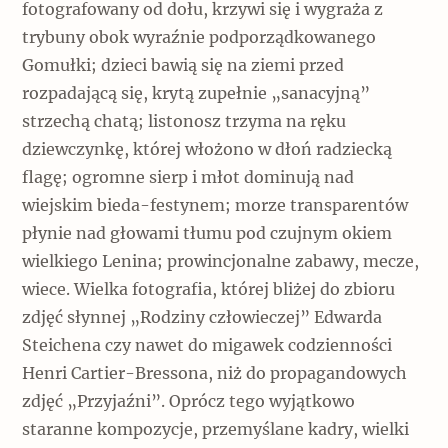
fotografowany od dołu, krzywi się i wygraża z
trybuny obok wyraźnie podporządkowanego
Gomułki; dzieci bawią się na ziemi przed
rozpadającą się, krytą zupełnie „sanacyjną”
strzechą chatą; listonosz trzyma na ręku
dziewczynkę, której włożono w dłoń radziecką
flagę; ogromne sierp i młot dominują nad
wiejskim bieda-festynem; morze transparentów
płynie nad głowami tłumu pod czujnym okiem
wielkiego Lenina; prowincjonalne zabawy, mecze,
wiece. Wielka fotografia, której bliżej do zbioru
zdjęć słynnej „Rodziny człowieczej” Edwarda
Steichena czy nawet do migawek codzienności
Henri Cartier-Bressona, niż do propagandowych
zdjęć „Przyjaźni”. Oprócz tego wyjątkowo
staranne kompozycje, przemyślane kadry, wielki