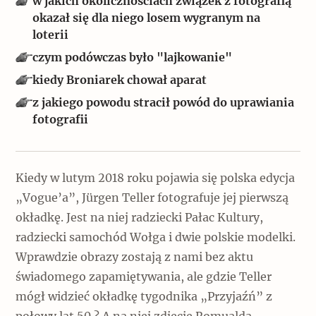
w jakich okolicznościach związek z fotografią
Popularne
okazał się dla niego losem wygranym na
loterii
Wskazówki idą w dobrą stronę
czym podówczas było "lajkowanie"
kiedy Broniarek chował aparat
Varia
z jakiego powodu stracił powód do uprawiania
fotografii
Popularne
Memento dla modernizmu
Kiedy w lutym 2018 roku pojawia się polska edycja
„Vogue’a”, Jürgen Teller fotografuje jej pierwszą
Zabytek niejedno ma imię
okładkę. Jest na niej radziecki Pałac Kultury,
radziecki samochód Wołga i dwie polskie modelki.
Popularne
Wprawdzie obrazy zostają z nami bez aktu
świadomego zapamiętywania, ale gdzie Teller
Niewykonalne? Nie dla Wawelu
mógł widzieć okładkę tygodnika „Przyjaźń” z