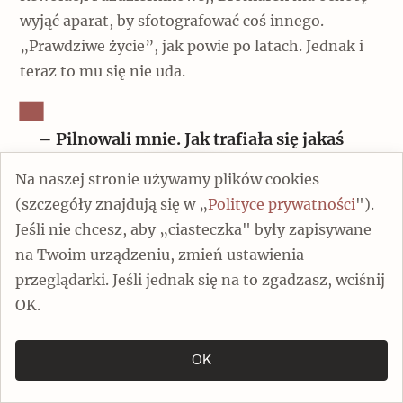
wyjąć aparat, by sfotografować coś innego.
„Prawdziwe życie”, jak powie po latach. Jednak i
teraz to mu się nie uda.
– Pilnowali mnie. Jak trafiała się jakaś
jurta, dzieciaki, prawdziwe życie, to ten,
Na naszej stronie używamy plików cookies
który był najbliżej, mówił: „Nu, nie nada
(szczegóły znajdują się w „
Polityce prywatności
").
smatrit’. Kakije u nas zdania, zawody –
Jeśli nie chcesz, aby „ciasteczka" były zapisywane
eto nada snimat’, a nie tam takije jurty”
na Twoim urządzeniu, zmień ustawienia
przeglądarki. Jeśli jednak się na to zgadzasz, wciśnij
[Nie trzeba na to patrzeć. Nasze budynki, fabryki
OK.
– to należy fotografować, a nie jakieś jurty]. Nie
przywiezie żadnego zdjęcia spoza oficjalnego
OK
kanonu.