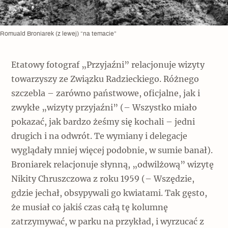
Romuald Broniarek (z lewej) “na temacie”
Etatowy fotograf „Przyjaźni” relacjonuje wizyty
towarzyszy ze Związku Radzieckiego. Różnego
szczebla – zarówno państwowe, oficjalne, jak i
zwykłe „wizyty przyjaźni” (– Wszystko miało
pokazać, jak bardzo żeśmy się kochali – jedni
drugich i na odwrót. Te wymiany i delegacje
wyglądały mniej więcej podobnie, w sumie banał).
Broniarek relacjonuje słynną, „odwilżową” wizytę
Nikity Chruszczowa z roku 1959 (– Wszędzie,
gdzie jechał, obsypywali go kwiatami. Tak gęsto,
że musiał co jakiś czas całą tę kolumnę
zatrzymywać, w parku na przykład, i wyrzucać z