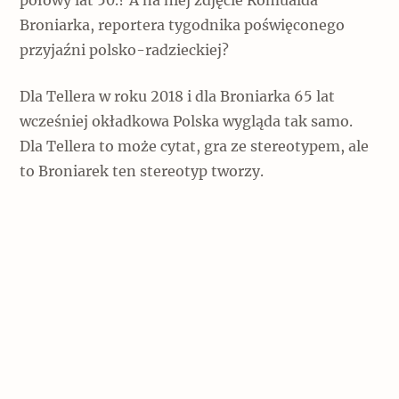
połowy lat 50.? A na niej zdjęcie Romualda
Archeologia
Broniarka, reportera tygodnika poświęconego
przyjaźni polsko-radzieckiej?
Popularne
Dla Tellera w roku 2018 i dla Broniarka 65 lat
Szyb pierwszej windy w Warszawie
wcześniej okładkowa Polska wygląda tak samo.
Dla Tellera to może cytat, gra ze stereotypem, ale
to Broniarek ten stereotyp tworzy.
Świat
Popularne
Zabierz mapę na wakacje!