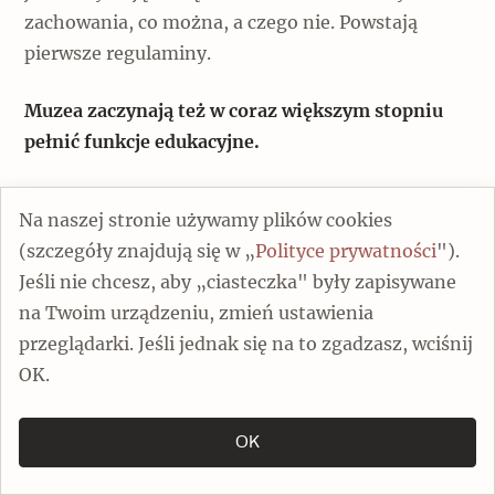
zachowania, co można, a czego nie. Powstają
pierwsze regulaminy.
Muzea zaczynają też w coraz większym stopniu
pełnić funkcje edukacyjne.
Początkowo miały być przede wszystkim
Na naszej stronie używamy plików cookies
miejscem, w którym artyści, kopiując mistrzów,
(szczegóły znajdują się w „
Polityce prywatności
").
mieli się uczyć, jak im dorównać. Stopniowo
Jeśli nie chcesz, aby „ciasteczka" były zapisywane
odchodzi się od tego założenia. Anglicy, którzy
na Twoim urządzeniu, zmień ustawienia
stworzyli swoje galerie znacznie później niż Luwr,
przeglądarki. Jeśli jednak się na to zgadzasz, wciśnij
pierwsi dostrzegli problem publiczności, która nie
OK.
rozumie, na co patrzy. Zaczęto umieszczać
tabliczki z wyjaśnieniami przy dziełach sztuki,
OK
podawać autorów i daty ich życia. Eksponować
kolekcję w sposób, który daje widzowi możliwość