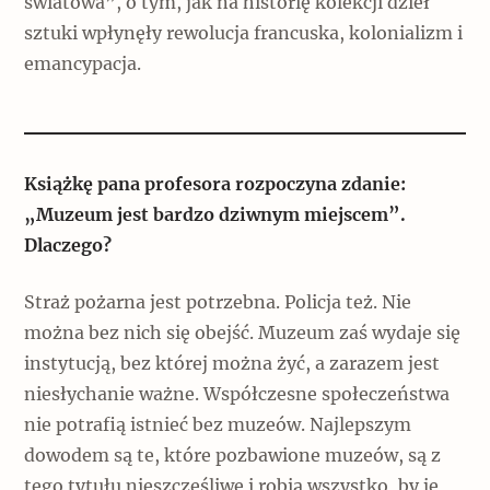
światowa”, o tym, jak na historię kolekcji dzieł
Popularne
sztuki wpłynęły rewolucja francuska, kolonializm i
Wskazówki idą w dobrą stronę
emancypacja.
Varia
Książkę pana profesora rozpoczyna zdanie:
Popularne
„Muzeum jest bardzo dziwnym miejscem”.
Memento dla modernizmu
Dlaczego?
Straż pożarna jest potrzebna. Policja też. Nie
można bez nich się obejść. Muzeum zaś wydaje się
Zabytek niejedno ma imię
instytucją, bez której można żyć, a zarazem jest
Popularne
niesłychanie ważne. Współczesne społeczeństwa
nie potrafią istnieć bez muzeów. Najlepszym
Niewykonalne? Nie dla Wawelu
dowodem są te, które pozbawione muzeów, są z
tego tytułu nieszczęśliwe i robią wszystko, by je