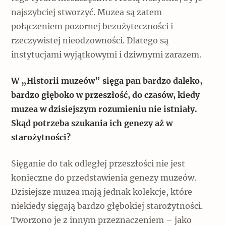
najszybciej stworzyć. Muzea są zatem
Archeologia
połączeniem pozornej bezużyteczności i
Popularne
rzeczywistej nieodzowności. Dlatego są
instytucjami wyjątkowymi i dziwnymi zarazem.
Szyb pierwszej windy w Warszawie
W „Historii muzeów” sięga pan bardzo daleko,
bardzo głęboko w przeszłość, do czasów, kiedy
Świat
muzea w dzisiejszym rozumieniu nie istniały.
Popularne
Skąd potrzeba szukania ich genezy aż w
starożytności?
Zabierz mapę na wakacje!
Sięganie do tak odległej przeszłości nie jest
konieczne do przedstawienia genezy muzeów.
Dzisiejsze muzea mają jednak kolekcje, które
niekiedy sięgają bardzo głębokiej starożytności.
Tworzono je z innym przeznaczeniem – jako