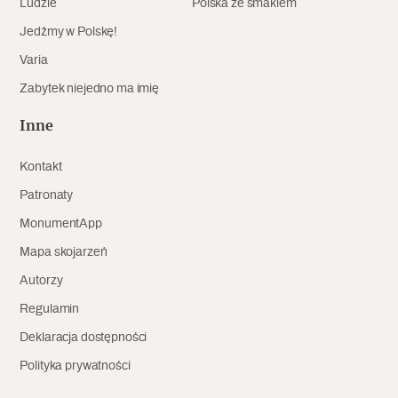
Ludzie
Polska ze smakiem
Archeologia
Jedźmy w Polskę!
Popularne
Varia
Zabytek niejedno ma imię
Szyb pierwszej windy w Warszawie
Inne
Kontakt
Świat
Patronaty
Popularne
MonumentApp
Zabierz mapę na wakacje!
Mapa skojarzeń
Autorzy
Regulamin
Deklaracja dostępności
Polityka prywatności