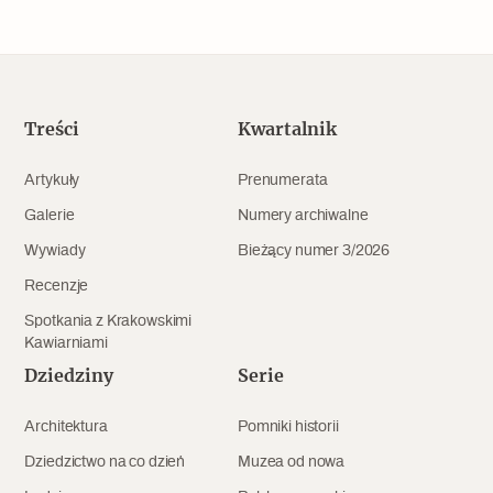
Popularne
Wskazówki idą w dobrą stronę
Treści
Kwartalnik
Varia
Artykuły
Prenumerata
Popularne
Galerie
Numery archiwalne
Memento dla modernizmu
Wywiady
Bieżący numer 3/2026
Recenzje
Spotkania z Krakowskimi
Zabytek niejedno ma imię
Kawiarniami
Dziedziny
Serie
Popularne
Architektura
Pomniki historii
Niewykonalne? Nie dla Wawelu
Dziedzictwo na co dzień
Muzea od nowa