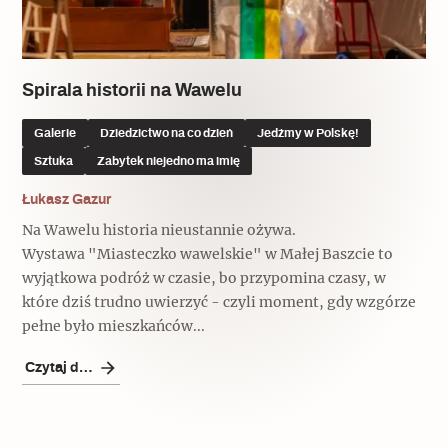
Popularne
Popularne
Zobacz również
Kruchość rzeczy
Biskupin - rezerwat archeologiczny
Dziedzictwo na co dzień
Patronaty
Spirala historii na Wawelu
Popularne
Wywiady
Galerie
Dziedzictwo na co dzień
Jedźmy w Polskę!
Muzea od nowa
MonumentApp
Sztuka
Zabytek niejedno ma imię
Jak wskrzesić smak
Popularne
Popularne
Mapa skojarzeń
Łukasz Gazur
Jak to działa? Czyli nowa odsłona
Dolnośląski Indiana Jones
Na Wawelu historia nieustannie ożywa.
Narodowego Muzeum Techniki
Ludzie
Krakowskie Kawiarnie
Wystawa "Miasteczko wawelskie" w Małej Baszcie to
wyjątkowa podróż w czasie, bo przypomina czasy, w
Popularne
Recenzje
które dziś trudno uwierzyć - czyli moment, gdy wzgórze
Polska ze smakiem
pełne było mieszkańców...
Siostry rzeźbiarki
Popularne
Popularne
Czytaj dalej
Kuchnia w Ostromecku: puder z
Ulubieniec Fortuny
jarmużu, zupa z krwi
Jedźmy w Polskę!