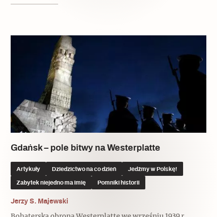
Gdańsk – pole bitwy na Westerplatte
Artykuły
Dziedzictwo na co dzień
Jedźmy w Polskę!
Zabytek niejedno ma imię
Pomniki historii
Jerzy S. Majewski
Bohaterska obrona Westerplatte we wrześniu 1939 r.