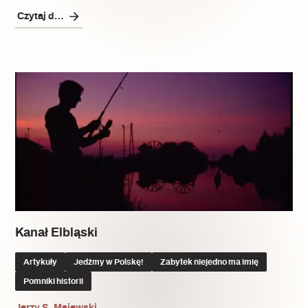
Czytaj dalej
Kanał Elbląski
Artykuły
Jedźmy w Polskę!
Zabytek niejedno ma imię
Pomniki historii
Jerzy S. Majewski