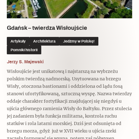
Popularne
Popularne
Zobacz również
Kruchość rzeczy
Biskupin - rezerwat archeologiczny
Dziedzictwo na co dzień
Patronaty
Gdańsk – twierdza Wisłoujście
Popularne
Wywiady
Artykuły
Architektura
Jedźmy w Polskę!
Muzea od nowa
MonumentApp
Pomniki historii
Jak wskrzesić smak
Popularne
Popularne
Mapa skojarzeń
Jerzy S. Majewski
Jak to działa? Czyli nowa odsłona
Dolnośląski Indiana Jones
Wisłoujście jest unikatową i najstarszą na wybrzeżu
Narodowego Muzeum Techniki
Ludzie
Krakowskie Kawiarnie
polskim twierdzą nadmorską. Usytuowana na brzegu
Wisły, otoczona bastionami i oddzielona od lądu fosą
Popularne
Recenzje
stanowi ufortyfikowaną, sztuczną wyspę. Nazwa twierdzy
Polska ze smakiem
oddaje charakter fortyfikacji znajdującej się niegdyś u
Siostry rzeźbiarki
Popularne
Popularne
ujścia głównego ramienia Wisły do Bałtyku. Przez stulecia
jej zadaniem była funkcja militarna, kontrola ruchu
Kuchnia w Ostromecku: puder z
Ulubieniec Fortuny
statków i rola latarni morskiej. Dziś jest odsunięta od
jarmużu, zupa z krwi
Jedźmy w Polskę!
brzegu morza, gdyż już w XVII wieku u ujścia rzeki
zaczęła formować się wyspa, potem zaś półwysep