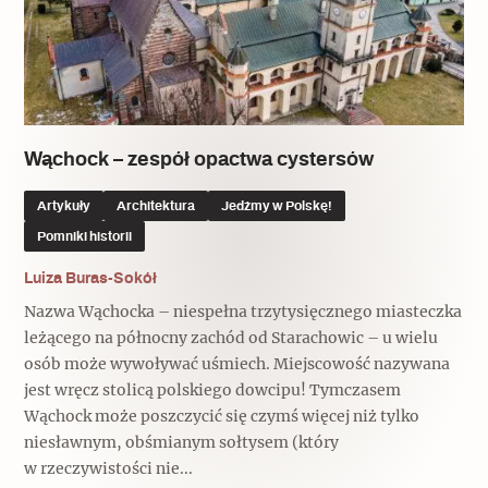
Wąchock – zespół opactwa cystersów
Artykuły
Architektura
Jedźmy w Polskę!
Pomniki historii
Luiza Buras-Sokół
Nazwa Wąchocka – niespełna trzytysięcznego miasteczka
leżącego na północny zachód od Starachowic – u wielu
osób może wywoływać uśmiech. Miejscowość nazywana
jest wręcz stolicą polskiego dowcipu! Tymczasem
Wąchock może poszczycić się czymś więcej niż tylko
niesławnym, obśmianym sołtysem (który
w rzeczywistości nie...