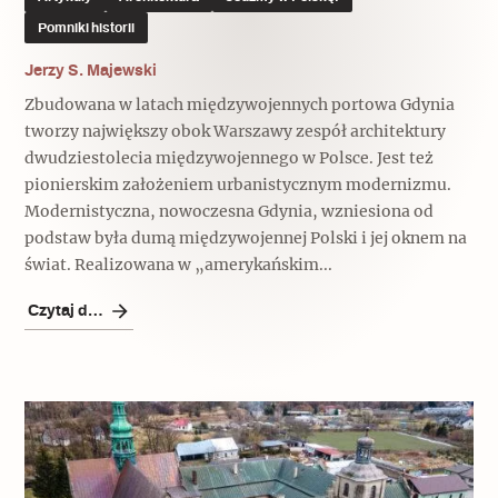
Pomniki historii
Archeologia
Jerzy S. Majewski
Popularne
Zbudowana w latach międzywojennych portowa Gdynia
Szyb pierwszej windy w Warszawie
tworzy największy obok Warszawy zespół architektury
dwudziestolecia międzywojennego w Polsce. Jest też
pionierskim założeniem urbanistycznym modernizmu.
Modernistyczna, nowoczesna Gdynia, wzniesiona od
Świat
podstaw była dumą międzywojennej Polski i jej oknem na
Popularne
świat. Realizowana w „amerykańskim...
Czytaj dalej
Zabierz mapę na wakacje!