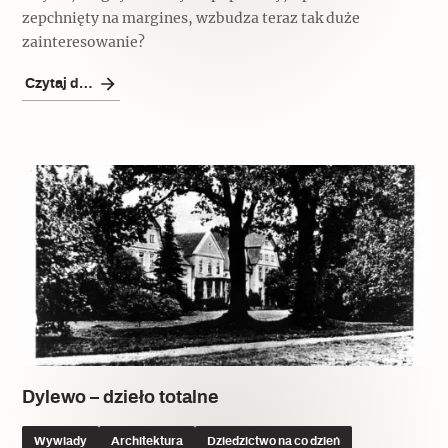
zepchnięty na margines, wzbudza teraz tak duże
Archeologia
zainteresowanie?
Popularne
Czytaj dalej
Szyb pierwszej windy w Warszawie
Świat
Popularne
Zabierz mapę na wakacje!
Dylewo – dzieło totalne
Wywiady
Architektura
Dziedzictwo na co dzień