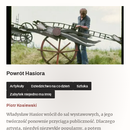
Popularne
Wskazówki idą w dobrą stronę
Varia
Popularne
Memento dla modernizmu
Powrót Hasiora
Artykuły
Dziedzictwo na co dzień
Sztuka
Zabytek niejedno ma imię
Zabytek niejedno ma imię
Popularne
Piotr Kosiewski
Niewykonalne? Nie dla Wawelu
Władysław Hasior wrócił do sal wystawowych, a jego
twórczość ponownie przyciąga publiczność. Dlaczego
artysta, niegdyś niezwykle popularny, a potem