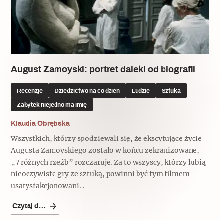
August Zamoyski: portret daleki od biografii
Recenzje
Dziedzictwo na co dzień
Ludzie
Sztuka
Zabytek niejedno ma imię
Klaudia Obrębska
Wszystkich, którzy spodziewali się, że ekscytujące życie
Augusta Zamoyskiego zostało w końcu zekranizowane,
„7 różnych rzeźb” rozczaruje. Za to wszyscy, którzy lubią
nieoczywiste gry ze sztuką, powinni być tym filmem
usatysfakcjonowani...
Czytaj dalej