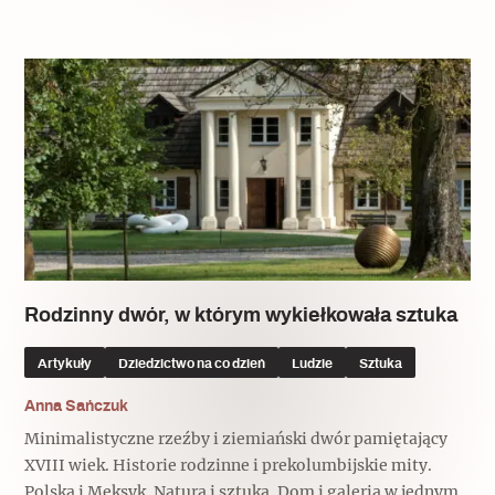
Rodzinny dwór, w którym wykiełkowała sztuka
Artykuły
Dziedzictwo na co dzień
Ludzie
Sztuka
Anna Sańczuk
Minimalistyczne rzeźby i ziemiański dwór pamiętający
XVIII wiek. Historie rodzinne i prekolumbijskie mity.
Polska i Meksyk. Natura i sztuka. Dom i galeria w jednym.