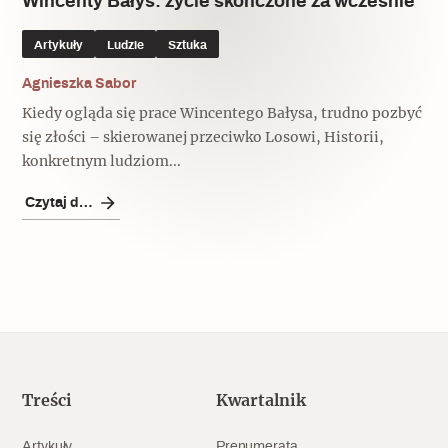
Wincenty Bałys: życie skończone za wcześnie
Artykuły
Ludzie
Sztuka
Agnieszka Sabor
Kiedy ogląda się prace Wincentego Bałysa, trudno pozbyć
się złości – skierowanej przeciwko Losowi, Historii,
konkretnym ludziom...
Czytaj dalej
Treści
Kwartalnik
Artykuły
Prenumerata