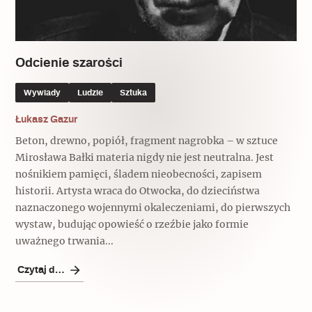
Popularne
Popularne
Zobacz również
Kruchość rzeczy
Biskupin - rezerwat archeologiczny
Dziedzictwo na co dzień
Patronaty
Odcienie szarości
Popularne
Wywiady
Wywiady
Ludzie
Sztuka
Muzea od nowa
MonumentApp
Jak wskrzesić smak
Popularne
Łukasz Gazur
Popularne
Mapa skojarzeń
Beton, drewno, popiół, fragment nagrobka – w sztuce
Jak to działa? Czyli nowa odsłona
Dolnośląski Indiana Jones
Mirosława Bałki materia nigdy nie jest neutralna. Jest
Narodowego Muzeum Techniki
Ludzie
nośnikiem pamięci, śladem nieobecności, zapisem
Krakowskie Kawiarnie
historii. Artysta wraca do Otwocka, do dzieciństwa
Popularne
naznaczonego wojennymi okaleczeniami, do pierwszych
Recenzje
Polska ze smakiem
wystaw, budując opowieść o rzeźbie jako formie
Siostry rzeźbiarki
Popularne
Popularne
uważnego trwania...
Kuchnia w Ostromecku: puder z
Czytaj dalej
Ulubieniec Fortuny
jarmużu, zupa z krwi
Jedźmy w Polskę!