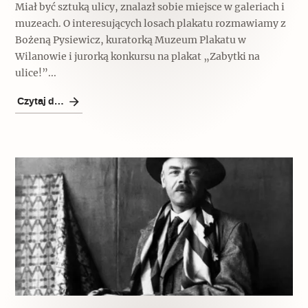
Miał być sztuką ulicy, znalazł sobie miejsce w galeriach i
Archeologia
muzeach. O interesujących losach plakatu rozmawiamy z
Bożeną Pysiewicz, kuratorką Muzeum Plakatu w
Popularne
Wilanowie i jurorką konkursu na plakat „Zabytki na
ulice!”...
Szyb pierwszej windy w Warszawie
Czytaj dalej
Świat
Popularne
Zabierz mapę na wakacje!