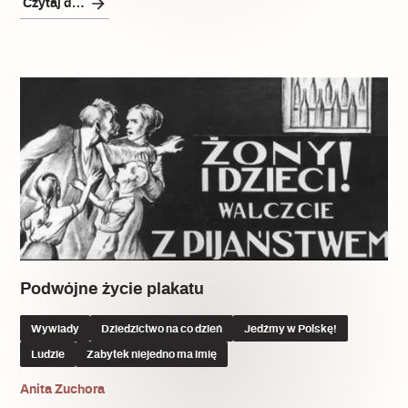
Czytaj dalej
Popularne
Wskazówki idą w dobrą stronę
Varia
Popularne
Memento dla modernizmu
Zabytek niejedno ma imię
Podwójne życie plakatu
Popularne
Wywiady
Dziedzictwo na co dzień
Jedźmy w Polskę!
Ludzie
Zabytek niejedno ma imię
Niewykonalne? Nie dla Wawelu
Anita Zuchora