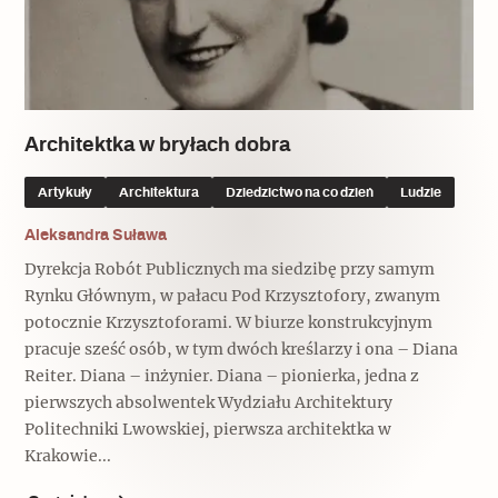
Popularne
Popularne
Zobacz również
Kruchość rzeczy
Biskupin - rezerwat archeologiczny
Dziedzictwo na co dzień
Patronaty
Popularne
Architektka w bryłach dobra
Wywiady
Muzea od nowa
MonumentApp
Jak wskrzesić smak
Popularne
Popularne
Artykuły
Architektura
Dziedzictwo na co dzień
Ludzie
Mapa skojarzeń
Jak to działa? Czyli nowa odsłona
Aleksandra Suława
Dolnośląski Indiana Jones
Narodowego Muzeum Techniki
Dyrekcja Robót Publicznych ma siedzibę przy samym
Ludzie
Krakowskie Kawiarnie
Rynku Głównym, w pałacu Pod Krzysztofory, zwanym
Popularne
potocznie Krzysztoforami. W biurze konstrukcyjnym
Recenzje
Polska ze smakiem
pracuje sześć osób, w tym dwóch kreślarzy i ona – Diana
Siostry rzeźbiarki
Reiter. Diana – inżynier. Diana – pionierka, jedna z
Popularne
Popularne
pierwszych absolwentek Wydziału Architektury
Kuchnia w Ostromecku: puder z
Politechniki Lwowskiej, pierwsza architektka w
Ulubieniec Fortuny
jarmużu, zupa z krwi
Krakowie...
Jedźmy w Polskę!