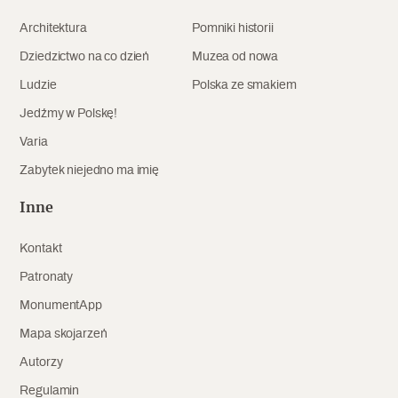
Archeologia
Architektura
Pomniki historii
Dziedzictwo na co dzień
Muzea od nowa
Popularne
Ludzie
Polska ze smakiem
Szyb pierwszej windy w Warszawie
Jedźmy w Polskę!
Varia
Zabytek niejedno ma imię
Świat
Inne
Popularne
Kontakt
Zabierz mapę na wakacje!
Patronaty
MonumentApp
Mapa skojarzeń
Autorzy
Regulamin