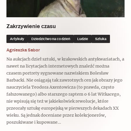
Popularne
Popularne
Zobacz również
Kruchość rzeczy
Biskupin - rezerwat archeologiczny
Dziedzictwo na co dzień
Patronaty
Zakrzywienie czasu
Popularne
Wywiady
Artykuły
Dziedzictwo na co dzień
Ludzie
Sztuka
Muzea od nowa
MonumentApp
Jak wskrzesić smak
Popularne
Agnieszka Sabor
Popularne
Mapa skojarzeń
Na aukcjach dzieł sztuki, w krakowskich antykwariatach, a
Jak to działa? Czyli nowa odsłona
Dolnośląski Indiana Jones
nawet na licytacjach internetowych znaleźć można
Narodowego Muzeum Techniki
Ludzie
czasem portrety sygnowane nazwiskiem Bolesław
Krakowskie Kawiarnie
Barbacki. Nie osiągają tak zawrotnych cen jak obrazy jego
Popularne
nauczyciela Teodora Axentowicza (to prawda, często
Recenzje
Polska ze smakiem
fałszowanego) albo starszego raptem o 6 lat Witkacego,
Siostry rzeźbiarki
Popularne
Popularne
nie wpisują się też w jakiekolwiek rewolucje, które
przeorały sztukę europejską w pierwszych dekadach XX
Kuchnia w Ostromecku: puder z
Ulubieniec Fortuny
wieku. Są jednak doceniane przez kolekcjonerów,
jarmużu, zupa z krwi
Jedźmy w Polskę!
poszukiwane i kupowane...