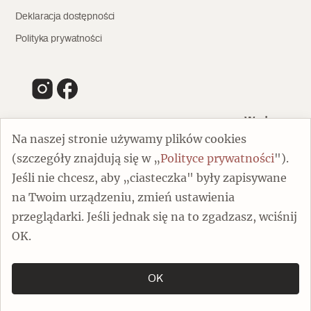
Deklaracja dostępności
Polityka prywatności
Wydawca
Na naszej stronie używamy plików cookies
(szczegóły znajdują się w „
Polityce prywatności
").
00-805 Warszawa
Jeśli nie chcesz, aby „ciasteczka" były zapisywane
ul. Chmielna 132/134
na Twoim urządzeniu, zmień ustawienia
Dofinansowano ze środków Ministra Kultury i Dziedzictwa
Narodowego
przeglądarki. Jeśli jednak się na to zgadzasz, wciśnij
OK.
OK
Copyright by Spotkania z Zabytkami