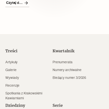
Popularne
Czytaj dalej
Wskazówki idą w dobrą stronę
Varia
Popularne
Treści
Kwartalnik
Memento dla modernizmu
Artykuły
Prenumerata
Galerie
Numery archiwalne
Zabytek niejedno ma imię
Wywiady
Bieżący numer 3/2026
Popularne
Recenzje
Spotkania z Krakowskimi
Niewykonalne? Nie dla Wawelu
Kawiarniami
Dziedziny
Serie