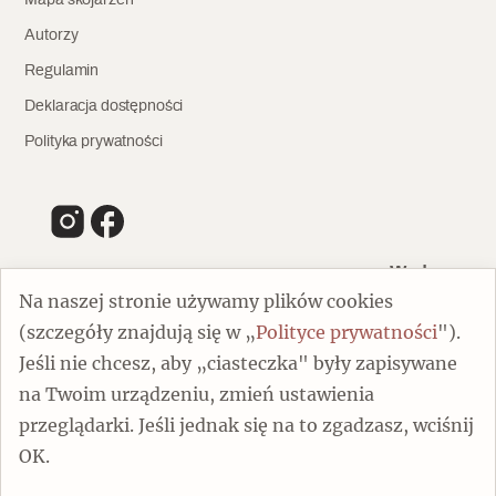
Autorzy
Regulamin
Deklaracja dostępności
Polityka prywatności
Wydawca
Na naszej stronie używamy plików cookies
(szczegóły znajdują się w „
Polityce prywatności
").
00-805 Warszawa
Jeśli nie chcesz, aby „ciasteczka" były zapisywane
ul. Chmielna 132/134
na Twoim urządzeniu, zmień ustawienia
Dofinansowano ze środków Ministra Kultury i Dziedzictwa
Narodowego
przeglądarki. Jeśli jednak się na to zgadzasz, wciśnij
OK.