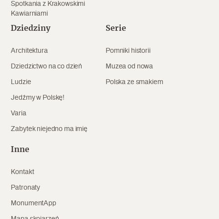
Spotkania z Krakowskimi
Kawiarniami
Dziedziny
Serie
Architektura
Pomniki historii
Dziedzictwo na co dzień
Muzea od nowa
Ludzie
Polska ze smakiem
Jedźmy w Polskę!
Varia
Zabytek niejedno ma imię
Inne
Kontakt
Patronaty
MonumentApp
Mapa skojarzeń