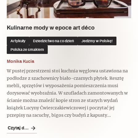
Popularne
Popularne
Zobacz również
Kruchość rzeczy
Biskupin - rezerwat archeologiczny
Dziedzictwo na co dzień
Patronaty
Kulinarne mody w epoce art déco
Popularne
Wywiady
Artykuły
Dziedzictwo na co dzień
Jedźmy w Polskę!
Muzea od nowa
MonumentApp
Polska ze smakiem
Jak wskrzesić smak
Popularne
Popularne
Mapa skojarzeń
Monika Kucia
Jak to działa? Czyli nowa odsłona
Dolnośląski Indiana Jones
W pustej przestrzeni stoi kuchnia węglowa ustawiona na
Narodowego Muzeum Techniki
Ludzie
Krakowskie Kawiarnie
podłodze z szachownicy biało-czarnych płytek. Resztę
mebli, sprzętów i wyposażenia pomieszczenia musi
Popularne
Recenzje
dorysować wyobraźnia. W szufladach zamontowanych w
Polska ze smakiem
ścianie można znaleźć kopie stron ze starych wydań
Siostry rzeźbiarki
Popularne
Popularne
książek Lucyny Ćwierczakiewiczowej i poczytać jej
przepisy na racuchy, bigos czy budyń z kapusty...
Kuchnia w Ostromecku: puder z
Ulubieniec Fortuny
jarmużu, zupa z krwi
Czytaj dalej
Jedźmy w Polskę!