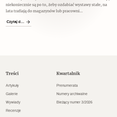
niekoniecznie są po to, żeby ozdabiać wystawy stałe, na
Archeologia
lata trafiają do magazynów lub pracowni...
Popularne
Czytaj dalej
Szyb pierwszej windy w Warszawie
Świat
Popularne
Treści
Kwartalnik
Zabierz mapę na wakacje!
Artykuły
Prenumerata
Galerie
Numery archiwalne
Wywiady
Bieżący numer 3/2026
Recenzje