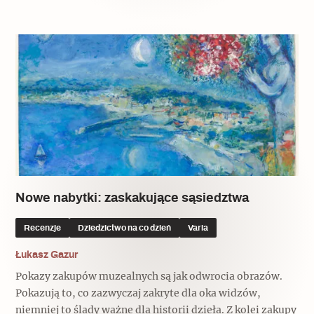
Popularne
Wskazówki idą w dobrą stronę
Varia
Popularne
Memento dla modernizmu
Nowe nabytki: zaskakujące sąsiedztwa
Zabytek niejedno ma imię
Recenzje
Dziedzictwo na co dzień
Varia
Popularne
Łukasz Gazur
Niewykonalne? Nie dla Wawelu
Pokazy zakupów muzealnych są jak odwrocia obrazów.
Pokazują to, co zazwyczaj zakryte dla oka widzów,
niemniej to ślady ważne dla historii dzieła. Z kolei zakupy