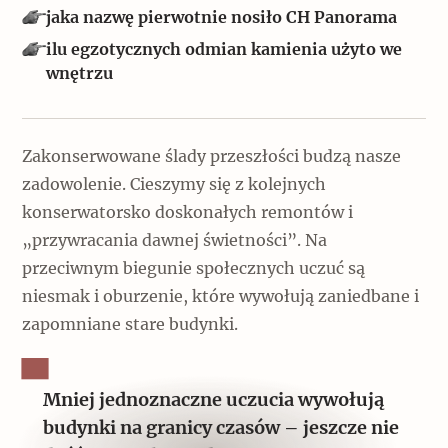
Popularne
jaka nazwę pierwotnie nosiło CH Panorama
ilu egzotycznych odmian kamienia użyto we
Wskazówki idą w dobrą stronę
wnętrzu
Varia
Zakonserwowane ślady przeszłości budzą nasze
Popularne
zadowolenie. Cieszymy się z kolejnych
konserwatorsko doskonałych remontów i
Memento dla modernizmu
„przywracania dawnej świetności”. Na
przeciwnym biegunie społecznych uczuć są
niesmak i oburzenie, które wywołują zaniedbane i
Zabytek niejedno ma imię
zapomniane stare budynki.
Popularne
Niewykonalne? Nie dla Wawelu
Mniej jednoznaczne uczucia wywołują
budynki na granicy czasów – jeszcze nie