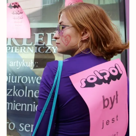
Wrocławski CH Solpol (slajd pierwszy) i pikieta przeciw jego rozbiórce
(slajd drugi)