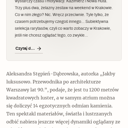
wystarczy czasu i motywacji: Kazimierz i Nowa Huta.
Trzy plus dwa, żelazny zestaw na weekend w Krakowie.
Co w nim złego? Nic. Wręcz przeciwnie. Tyle tylko, że
czasem potrzebujemy czegoś innego… Subiektywna
selekcja rarytasów, czyli co warto zobaczy w Krakowie,
jeśli nie chcesz oglądać tego, co zwykle…
Czytaj dalej
Aleksandra Stępień-Dąbrowska, autorka „Jakby
luksusowo. Przewodnika po architekturze
Warszawy lat 90.”, podaje, że jest tu 1200 metrów
kwadratowych luster, a w samym atrium można
się doliczyć 14 egzotycznych odmian kamienia.
Ten spektakl materiałów, światła i lustrzanych
odbić nabiera jeszcze więcej dynamiki oglądany ze