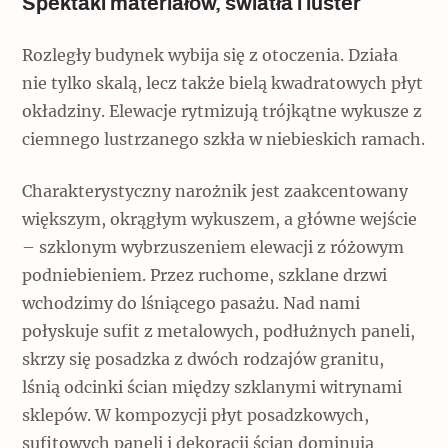
Spektakl materiałów, światła i luster
Rozległy budynek wybija się z otoczenia. Działa
nie tylko skalą, lecz także bielą kwadratowych płyt
okładziny. Elewacje rytmizują trójkątne wykusze z
ciemnego lustrzanego szkła w niebieskich ramach.
Charakterystyczny narożnik jest zaakcentowany
większym, okrągłym wykuszem, a główne wejście
– szklonym wybrzuszeniem elewacji z różowym
podniebieniem. Przez ruchome, szklane drzwi
wchodzimy do lśniącego pasażu. Nad nami
połyskuje sufit z metalowych, podłużnych paneli,
skrzy się posadzka z dwóch rodzajów granitu,
lśnią odcinki ścian między szklanymi witrynami
sklepów. W kompozycji płyt posadzkowych,
sufitowych paneli i dekoracji ścian dominują