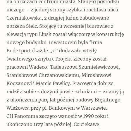
na obrzeżach centrum miasta. Stanęło pośrodku
niczego – z jednej strony szybka i ruchliwa ulica
Czerniakowska, z drugiej luźno zabudowane
obrzeża Sielc. Stojący tu wcześniej biurowiec z
elewacją typu Lipsk został włączony w konstrukcję
nowego budynku. Inwestorem była firma
Budexport (każde „x” dodawało wtedy
światowego sznytu). Projekt zlecony został
pracowni Wadeco: Tadeuszowi Szumielewiczowi,
Stanisławowi Chrzanowskiemu, Mirosławowi
Koczanowi i Marcie Pawlicy. Pracownia dobrze
radziła sobie z dużymi powierzchniami – znamy ją
z ukończenia parę lat później budowy Błękitnego
Wieżowca przy pl. Bankowym w Warszawie.
CH Panorama zaczęto wznosić w 1990 roku i
ukończono trzy lata później. Co ciekawe,