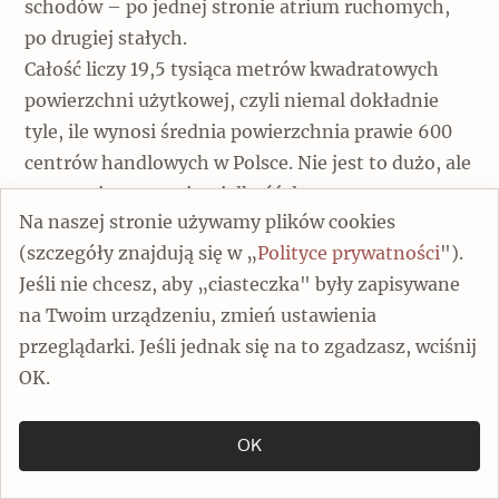
schodów – po jednej stronie atrium ruchomych,
po drugiej stałych.
Całość liczy 19,5 tysiąca metrów kwadratowych
powierzchni użytkowej, czyli niemal dokładnie
tyle, ile wynosi średnia powierzchnia prawie 600
centrów handlowych w Polsce. Nie jest to dużo, ale
znaczenie ma tu nie wielkość, lecz
Na naszej stronie używamy plików cookies
bezkompromisowa estetyka, nieznana ani w
(szczegóły znajdują się w „
Polityce prywatności
").
ówczesnej Warszawie, ani Polsce. Przewrotność,
Jeśli nie chcesz, aby „ciasteczka" były zapisywane
umiejętność zaskakiwania, stosowanie iluzji, gra
na Twoim urządzeniu, zmień ustawienia
skojarzeń i towarzyszący im rozmach czynią z
przeglądarki. Jeśli jednak się na to zgadzasz, wciśnij
Panoramy doskonałe wcielenie postmodernizmu.
OK.
Styl ten przyszedł do nas spóźniony i rozkwitł
wraz z wolnym rynkiem w pierwszej dekadzie
wolnej Polski.
OK