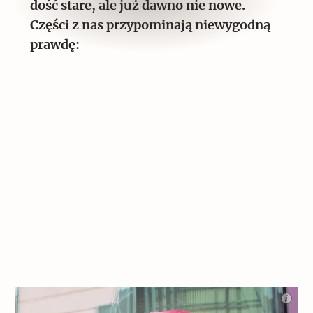
dość stare, ale już dawno nie nowe.
Archeologia
Części z nas przypominają niewygodną
prawdę:
Popularne
Szyb pierwszej windy w Warszawie
Świat
Popularne
Zabierz mapę na wakacje!