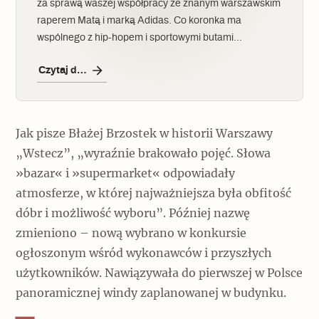
za sprawą waszej współpracy ze znanym warszawskim
raperem Matą i marką Adidas. Co koronka ma
wspólnego z hip-hopem i sportowymi butami…
Czytaj dalej
Jak pisze Błażej Brzostek w historii Warszawy
„Wstecz”, „wyraźnie brakowało pojęć. Słowa
»bazar« i »supermarket« odpowiadały
atmosferze, w której najważniejsza była obfitość
dóbr i możliwość wyboru”. Później nazwę
zmieniono – nową wybrano w konkursie
ogłoszonym wśród wykonawców i przyszłych
użytkowników. Nawiązywała do pierwszej w Polsce
panoramicznej windy zaplanowanej w budynku.