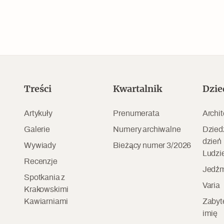
Treści
Kwartalnik
Dzie
Artykuły
Prenumerata
Archit
Galerie
Numery archiwalne
Dzied
dzień
Wywiady
Bieżący numer 3/2026
Ludzi
Recenzje
Jedźm
Spotkania z
Varia
Krakowskimi
Kawiarniami
Zabyt
imię