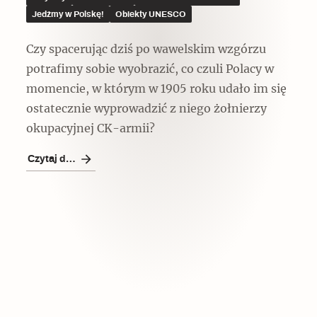
Jedźmy w Polskę!
Obiekty UNESCO
Czy spacerując dziś po wawelskim wzgórzu
potrafimy sobie wyobrazić, co czuli Polacy w
momencie, w którym w 1905 roku udało im się
Czytaj dalej
ostatecznie wyprowadzić z niego żołnierzy
okupacyjnej CK-armii?
Czytaj dalej
Zabierz mapę na wakacje!