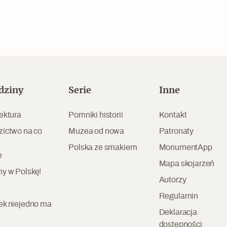
dziny
Serie
Inne
ektura
Pomniki historii
Kontakt
zictwo na co
Muzea od nowa
Patronaty
Polska ze smakiem
MonumentApp
e
Mapa skojarzeń
y w Polskę!
Autorzy
Regulamin
ek niejedno ma
Deklaracja
dostępności