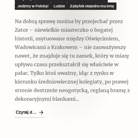
Czytaj dalej
Jedźmy w Polskę!
Ludzie
Zabytek niejedno ma imię
Na dobrą sprawę można by przejechać przez
Zator – niewielkie miasteczko o bogatej
historii, usytuowane między Oświęcimiem,
Czytaj dalej
Wadowicami a Krakowem – nie zauważywszy
nawet, że znajduje się tu zamek, który w miarę
upływu czasu przekształcił się właściwie w
pałac. Tylko ktoś uważny, idąc z rynku w
kierunku średniowiecznej kolegiaty, po prawej
Szyb pierwszej windy w
stronie dostrzeże neogotycką, ceglaną bramę z
Warszawie
dekoracyjnymi blankami...
Czytaj dalej