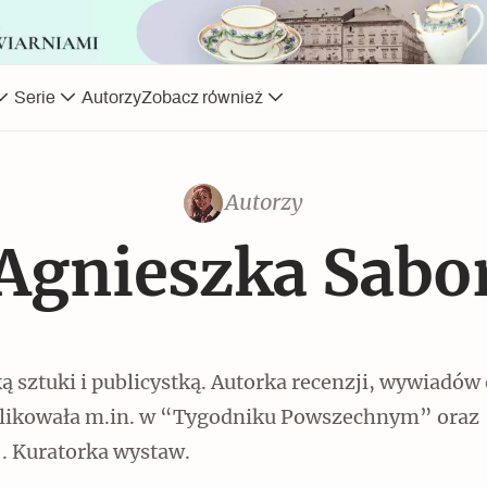
Serie
Autorzy
Zobacz również
Autorzy
Jak to działa? Czyli nowa
Agnieszka Sabo
Kruchość rzeczy
Jak wskrzesić smak
odsłona Narodowego Muzeum
Techniki
ką sztuki i publicystką. Autorka recenzji, wywiadów
blikowała m.in. w “Tygodniku Powszechnym” oraz
. Kuratorka wystaw.