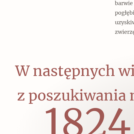
barwie 
pogłęb
uzyskiw
zwierzę
W następnych wi
z poszukiwania n
2014