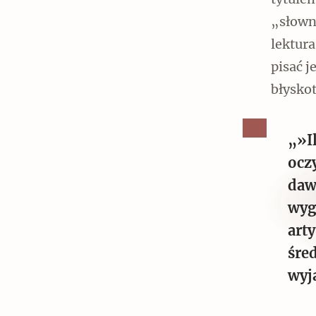
tytułem
Czytaj dalej
„słowni
lektura
pisać j
błyskot
Czytaj dalej
„»I
ocz
daw
Szyb pierwszej windy w
wyg
Warszawie
arty
śre
wyj