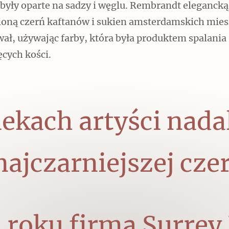
były oparte na sadzy i węglu. Rembrandt elegancką
ioną czerń kaftanów i sukien amsterdamskich mie
ał, używając farby, która była produktem spalania
cych kości.
ekach artyści nadal
ajczarniejszej czer
roku firma Surre