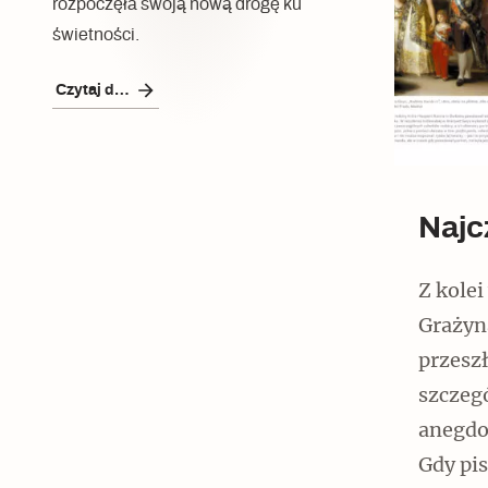
rozpoczęła swoją nową drogę ku
świetności.
Czytaj dalej
Najc
Z kolei
Grażyn
przeszł
szczeg
anegdo
Gdy pis