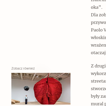
francu
oka”.
Dla zo
przywo
Paolo 
włoski
wrażeni
otaczaj
Z drugi
Zobacz również
wykorz
streeta
stworz
były z
mural 