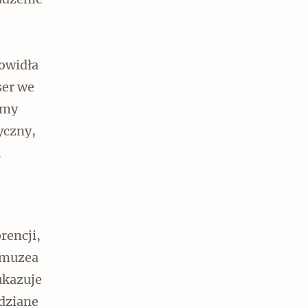
udzenie
owidła
ser we
amy
yczny,
.
rencji,
y muzea
ukazuje
dziane