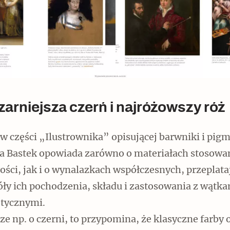
zarniejsza czerń i najróżowszy róż
 w części „Ilustrownika” opisującej barwniki i pig
a Bastek opowiada zarówno o materiałach stosowa
ości, jak i o wynalazkach współczesnych, przeplata
óły ich pochodzenia, składu i zastosowania z wątk
tycznymi.
ze np. o czerni, to przypomina, że klasyczne farby o