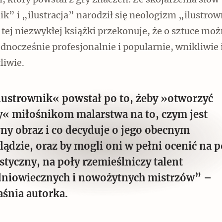
, który powstał z gry znaczeń. Ze skojarzenia słów
k” i „ilustracja” narodził się neologizm „ilustrow
 tej niezwykłej książki przekonuje, że o sztuce mo
ednocześnie profesjonalnie i popularnie, wnikliwie 
liwie.
Czytaj dalej
lustrownik« powstał po to, żeby »otworzyć
y« miłośnikom malarstwa na to, czym jest
ny obraz i co decyduje o jego obecnym
lądzie, oraz by mogli oni w pełni ocenić na p
Zabierz mapę na wakacje!
styczny, na poły rzemieślniczy talent
dniowiecznych i nowożytnych mistrzów” –
aśnia autorka.