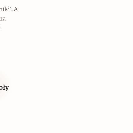
nik”. A
żna
i
Czytaj dalej
oły