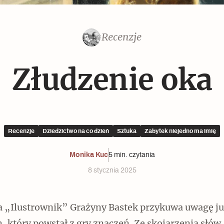
Czytaj dalej
Czytaj dalej
Recenzje
Czytaj dalej
Złudzenie oka
Recenzje
Dziedzictwo na co dzień
Sztuka
Zabytek niejedno ma imię
Memento dla modernizmu
Monika Kuc
5 min. czytania
8 stycznia 2025
a „Ilustrownik” Grażyny Bastek przykuwa uwagę j