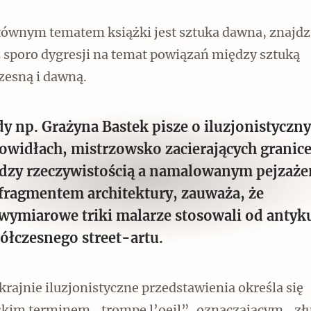
łównym tematem książki jest sztuka dawna, znajd
ż sporo dygresji na temat powiązań między sztuką
zesną i dawną.
Czytaj dalej
dy np. Grażyna Bastek pisze o iluzjonistyczn
owidłach, mistrzowsko zacierających granic
dzy rzeczywistością a namalowanym pejzaż
 fragmentem architektury, zauważa, że
jwymiarowe triki malarze stosowali od antyk
ółczesnego street-artu.
krajnie iluzjonistyczne przedstawienia określa się