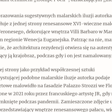
skim terminem „trompe l’oeil”, oznaczającym „zł
brazowania sugestywnych malarskich iluzji autorka
łuje z jednej strony renesansowe XVI-wieczne mal
Veronesego, dekorujące wnętrza Villi Barbaro w Ma
m regionie Wenecja Euganejska. Patrząc na nie, m
e, że architektura rezydencji otwiera się na autent
ący ją krajobraz, podczas gdy i on jest namalowany
ej strony jako przykład współczesnej sztuki
ystującej podobne malarskie iluzje autorka podaje
rtowe malowidło na fasadzie Palazzo Strozzi we Flo
one w 2021 roku przez francuskiego artystę JR, gd
amknięte podczas pandemii. Zamieszczone zdjęcie 
przedstawiający wnętrze renesansowego pałacu, wi