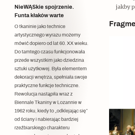
jakby p
NieWĄSkie spojrzenie.
Funta kłaków warte
Fragmen
O tkaninie jako technice
artystycznego wyrazu możemy
mówić dopiero od lat 60. XX wieku.
Do tamtego czasu funkcjonowała
przede wszystkim jako dziedzina
sztuki użytkowej. Była elementem
dekoracji wnętrza, spełniała swoje
praktyczne funkcje techniczne.
Rewolucja nastąpiła wraz z
Biennale Tkaniny w Lozannie w
1962 roku, kiedy to „odklejając się”
od ściany i nabierając bardziej
rzeźbiarskiego charakteru