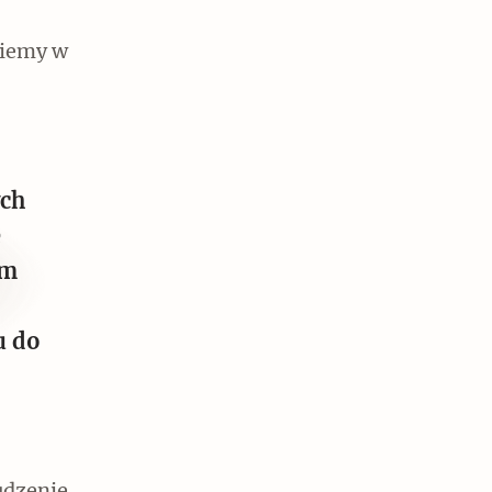
ziemy w
ych
e
em
u do