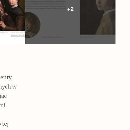
+2
menty
nych w
jąc
ami
 tej