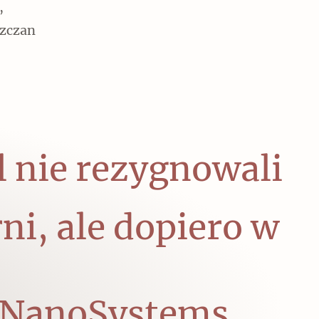
,
szczan
 nie rezygnowali
ni, ale dopiero w
y NanoSystems