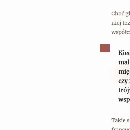
Choć g
niej te
współc
Czytaj dalej
Kie
mal
mię
czy
tró
wsp
Takie s