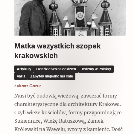
Czytaj dalej
Czytaj dalej
Czytaj dalej
Matka wszystkich szopek
krakowskich
Ulubieniec Fortuny
Artykuły
Dziedzictwo na co dzień
Jedźmy w Polskę!
Varia
Zabytek niejedno ma imię
Łukasz Gazur
Wskazówki idą w dobrą stronę
Musi być budowlą wieżową, zawierać formy
charakterystyczne dla architektury Krakowa.
Czyli wieże kościołów, formy przypominające
Sukiennice, Wieżę Ratuszową, Zamek
Królewski na Wawelu, wzory z kamienic. Dość