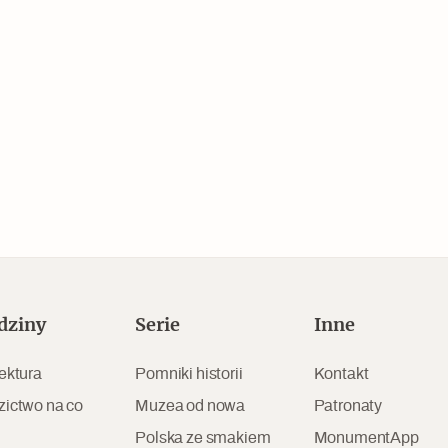
Czytaj dalej
Zabierz mapę na wakacje!
dziny
Serie
Inne
ektura
Pomniki historii
Kontakt
zictwo na co
Muzea od nowa
Patronaty
Polska ze smakiem
MonumentApp