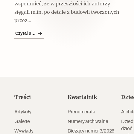
Czytaj dalej
wspomnieć, że w przeszłości ich autorzy
sięgali m.in. po detale z budowli tworzonych
przez...
Czytaj dalej
Czytaj dalej
Szyb pierwszej windy w
Warszawie
Treści
Kwartalnik
Dzie
Artykuły
Prenumerata
Archit
Galerie
Numery archiwalne
Dzied
dzień
Wywiady
Bieżący numer 3/2026