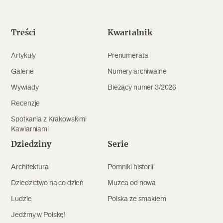
Popularne
Wskazówki idą w dobrą stronę
Treści
Kwartalnik
Artykuły
Prenumerata
Varia
Galerie
Numery archiwalne
Popularne
Wywiady
Bieżący numer 3/2026
Recenzje
Memento dla modernizmu
Spotkania z Krakowskimi
Kawiarniami
Dziedziny
Serie
Zabytek niejedno ma imię
Architektura
Pomniki historii
Popularne
Dziedzictwo na co dzień
Muzea od nowa
Niewykonalne? Nie dla Wawelu
Ludzie
Polska ze smakiem
Jedźmy w Polskę!