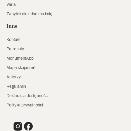
Varia
Archeologia
Zabytek niejedno ma imię
Popularne
Inne
Szyb pierwszej windy w Warszawie
Kontakt
Patronaty
Świat
MonumentApp
Mapa skojarzeń
Popularne
Autorzy
Zabierz mapę na wakacje!
Regulamin
Deklaracja dostępności
Polityka prywatności