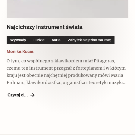
Popularne
Popularne
Zobacz również
Kruchość rzeczy
Biskupin - rezerwat archeologiczny
Dziedzictwo na co dzień
Patronaty
Najcichszy instrument świata
Popularne
Wywiady
Wywiady
Ludzie
Varia
Zabytek niejedno ma imię
Muzea od nowa
MonumentApp
Jak wskrzesić smak
Popularne
Monika Kucia
Popularne
Mapa skojarzeń
O tym, co wspólnego z klawikordem miał Pitagoras,
Jak to działa? Czyli nowa odsłona
Dolnośląski Indiana Jones
czemu ten instrument przegrał z fortepianem i w którym
Narodowego Muzeum Techniki
Ludzie
kraju jest obecnie najchętniej produkowany mówi Maria
Krakowskie Kawiarnie
Erdman, klawikordzistka, organistka i teoretyk muzyki...
Popularne
Recenzje
Polska ze smakiem
Czytaj dalej
Siostry rzeźbiarki
Popularne
Popularne
Kuchnia w Ostromecku: puder z
Ulubieniec Fortuny
jarmużu, zupa z krwi
Jedźmy w Polskę!