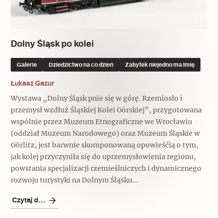
Popularne
Popularne
Zobacz również
Kruchość rzeczy
Biskupin - rezerwat archeologiczny
Dziedzictwo na co dzień
Patronaty
Dolny Śląsk po kolei
Popularne
Wywiady
Galerie
Dziedzictwo na co dzień
Zabytek niejedno ma imię
Muzea od nowa
MonumentApp
Jak wskrzesić smak
Popularne
Łukasz Gazur
Popularne
Mapa skojarzeń
Wystawa „Dolny Śląsk pnie się w górę. Rzemiosło i
Jak to działa? Czyli nowa odsłona
Dolnośląski Indiana Jones
przemysł wzdłuż Śląskiej Kolei Górskiej”, przygotowana
Narodowego Muzeum Techniki
Ludzie
wspólnie przez Muzeum Etnograficzne we Wrocławiu
Krakowskie Kawiarnie
(oddział Muzeum Narodowego) oraz Muzeum Śląskie w
Popularne
Görlitz, jest barwnie skomponowaną opowieśćią o tym,
Recenzje
Polska ze smakiem
jak kolej przyczyniła się do uprzemysłowienia regionu,
Siostry rzeźbiarki
Popularne
Popularne
powstania specjalizacji rzemieślniczych i dynamicznego
rozwoju turystyki na Dolnym Śląsku...
Kuchnia w Ostromecku: puder z
Ulubieniec Fortuny
jarmużu, zupa z krwi
Czytaj dalej
Jedźmy w Polskę!