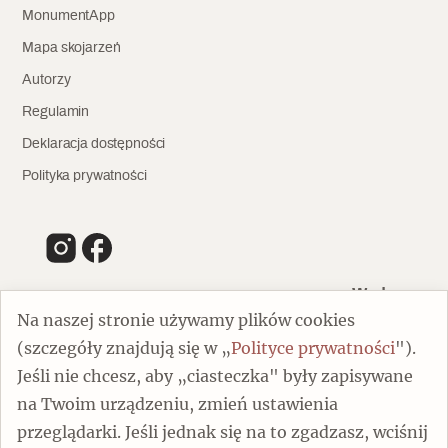
MonumentApp
Mapa skojarzeń
Autorzy
Regulamin
Deklaracja dostępności
Polityka prywatności
Wydawca
Na naszej stronie używamy plików cookies
(szczegóły znajdują się w „
Polityce prywatności
").
00-805 Warszawa
Jeśli nie chcesz, aby „ciasteczka" były zapisywane
ul. Chmielna 132/134
na Twoim urządzeniu, zmień ustawienia
Dofinansowano ze środków Ministra Kultury i Dziedzictwa
Narodowego
przeglądarki. Jeśli jednak się na to zgadzasz, wciśnij