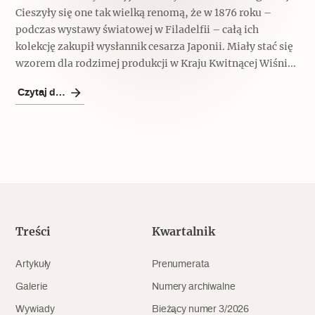
Cieszyły się one tak wielką renomą, że w 1876 roku –
Archeologia
podczas wystawy światowej w Filadelfii – całą ich
Popularne
kolekcję zakupił wysłannik cesarza Japonii. Miały stać się
wzorem dla rodzimej produkcji w Kraju Kwitnącej Wiśni...
Szyb pierwszej windy w Warszawie
Czytaj dalej
Świat
Popularne
Zabierz mapę na wakacje!
Treści
Kwartalnik
Artykuły
Prenumerata
Galerie
Numery archiwalne
Wywiady
Bieżący numer 3/2026