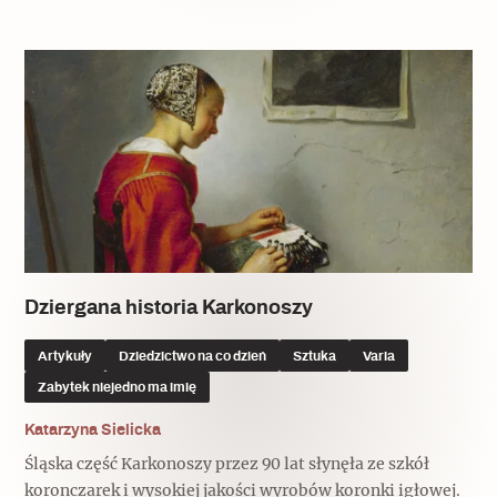
Popularne
Wskazówki idą w dobrą stronę
Varia
Popularne
Memento dla modernizmu
Dziergana historia Karkonoszy
Zabytek niejedno ma imię
Artykuły
Dziedzictwo na co dzień
Sztuka
Varia
Popularne
Zabytek niejedno ma imię
Katarzyna Sielicka
Niewykonalne? Nie dla Wawelu
Śląska część Karkonoszy przez 90 lat słynęła ze szkół
koronczarek i wysokiej jakości wyrobów koronki igłowej.